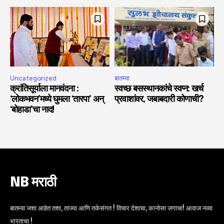
Uncategorized
बातम्या
क्रांतिसूर्याला मानवंदना :
स्वच्छ बसस्थानकांचे स्वप्न: खर्च
‘लोकभवन’मध्ये घुमला ‘तारपा’ अन्
प्रवाशांवर, जबाबदारी कोणाची?
‘बोहाडा’चा नाद!
NB मराठी
बातम्या जशा आहेत तशा, ताज्या आणि तर्कसंगत ! विचार देशाचा, कानोसा जगाचा! आवाज नव्या
भारताचा !