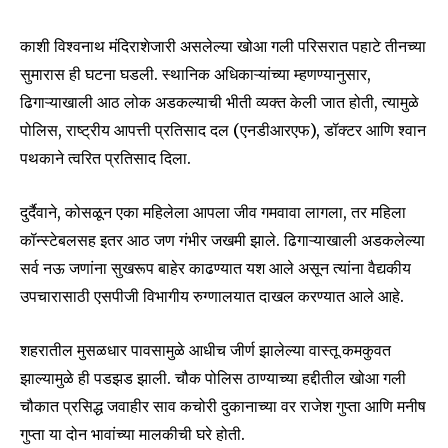
काशी विश्वनाथ मंदिराशेजारी असलेल्या खोआ गली परिसरात पहाटे तीनच्या
सुमारास ही घटना घडली. स्थानिक अधिकाऱ्यांच्या म्हणण्यानुसार,
ढिगाऱ्याखाली आठ लोक अडकल्याची भीती व्यक्त केली जात होती, त्यामुळे
पोलिस, राष्ट्रीय आपत्ती प्रतिसाद दल (एनडीआरएफ), डॉक्टर आणि श्वान
पथकाने त्वरित प्रतिसाद दिला.
दुर्दैवाने, कोसळून एका महिलेला आपला जीव गमवावा लागला, तर महिला
कॉन्स्टेबलसह इतर आठ जण गंभीर जखमी झाले. ढिगाऱ्याखाली अडकलेल्या
सर्व नऊ जणांना सुखरूप बाहेर काढण्यात यश आले असून त्यांना वैद्यकीय
उपचारासाठी एसपीजी विभागीय रुग्णालयात दाखल करण्यात आले आहे.
शहरातील मुसळधार पावसामुळे आधीच जीर्ण झालेल्या वास्तू कमकुवत
झाल्यामुळे ही पडझड झाली. चौक पोलिस ठाण्याच्या हद्दीतील खोआ गली
चौकात प्रसिद्ध जवाहीर साव कचोरी दुकानाच्या वर राजेश गुप्ता आणि मनीष
गुप्ता या दोन भावांच्या मालकीची घरे होती.