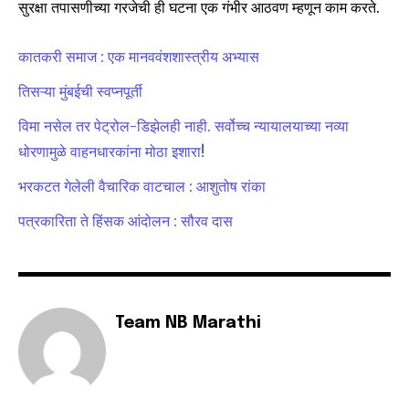
सुरक्षा तपासणीच्या गरजेची ही घटना एक गंभीर आठवण म्हणून काम करते.
SUBSCRIBE
कातकरी समाज : एक मानववंशशास्त्रीय अभ्यास
I've read and accept the
Privacy Policy
.
तिसऱ्या मुंबईची स्वप्नपूर्ती
विमा नसेल तर पेट्रोल-डिझेलही नाही. सर्वोच्च न्यायालयाच्या नव्या
6,300
32,111
75
धोरणामुळे वाहनधारकांना मोठा इशारा!
Fans
Followers
Followers
भरकटत गेलेली वैचारिक वाटचाल : आशुतोष रांका
पत्रकारिता ते हिंसक आंदोलन : सौरव दास
Team NB Marathi