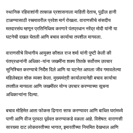
स्थानिक रहिवाशांनी तत्काळ प्रशासनाला माहिती देताच, पुढील हानी
टाळण्यासाठी रस्त्यावरील प्रवेश मार्ग रोखला. वाराणसीचे संसदीय
मतदारसंघ म्हणून प्रतिनिधित्व करणारे पंतप्रधान नरेंद्र मोदी यांनी या
घटनेची दखल घेतली आणि बचाव कार्याचा तपशील मागवला.
Join our community of
वाराणसीचे विभागीय आयुक्त कौशल राज शर्मा यांनी पुष्टी केली की
SUBSCRIBERS and be part of the
पंतप्रधानांनी अधिका-यांना जखमींना शक्य तितके सर्वोत्तम उपचार
conversation.
सुनिश्चित करण्याचे निर्देश दिले आणि या घटनेत आपला जीव गमावलेल्या
महिलेबद्दल शोक व्यक्त केला. मुख्यमंत्री कार्यालयानेही बचाव कार्याचा
To subscribe, simply enter your email address on our website
तपशील मागवला आणि जखमींवर योग्य उपचार करण्याच्या सूचना
or click the subscribe button below. Don't worry, we respect
your privacy and won't spam your inbox. Your information is
अधिकाऱ्यांना दिल्या.
safe with us.
बचाव मोहिमेत आता फोकस ढिगारा साफ करण्यावर आणि बाधित घरांमध्ये
पाणी आणि वीज पुरवठा पूर्ववत करण्याकडे वळला आहे. विशेषत: वाराणसी
सारख्या दाट लोकवस्तीच्या भागात, इमारतींच्या नियमित देखभाल आणि