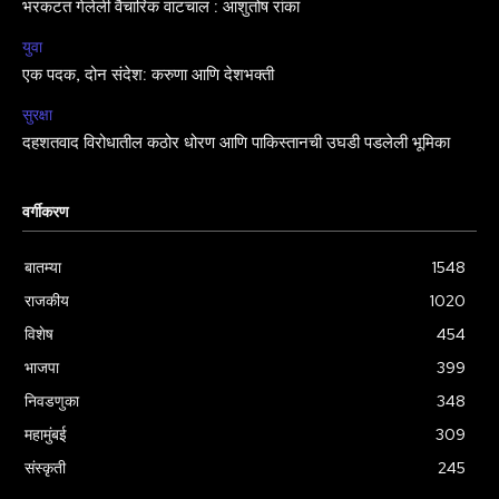
भरकटत गेलेली वैचारिक वाटचाल : आशुतोष रांका
युवा
एक पदक, दोन संदेश: करुणा आणि देशभक्ती
सुरक्षा
दहशतवाद विरोधातील कठोर धोरण आणि पाकिस्तानची उघडी पडलेली भूमिका
वर्गीकरण
बातम्या
1548
राजकीय
1020
विशेष
454
भाजपा
399
निवडणुका
348
महामुंबई
309
संस्कृती
245