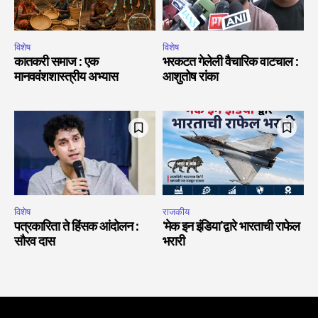
विशेष
विशेष
कातकरी समाज : एक
भरकटत गेलेली वैचारिक वाटचाल :
मानववंशशास्त्रीय अभ्यास
आशुतोष रांका
विशेष
राजकीय
पत्रकारिता ते हिंसक आंदोलन :
‘मेक इन इंडिया’द्वारे भारताची राफेल
सौरव दास
भरारी