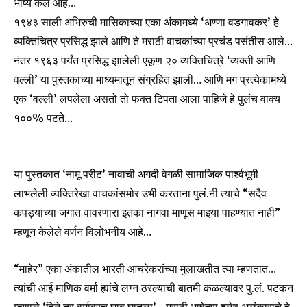
भाष्य केले आहे…
१९४३ साली अभिरुची मासिकाच्या एका अंकामध्ये ‘अण्णा वडगावकर’ हे
व्यक्तिचित्र प्रसिद्ध झाले आणि ते मराठी वाचकांच्या प्रचंड पसंतीस आले…
नंतर १९६३ पर्यंत प्रसिद्ध झालेली एकूण २० व्यक्तिचित्रे ‘व्यक्ती आणि
वल्ली’ या पुस्तकाच्या माध्यमातून संग्रहित झाली… आणि मग प्रत्येकामध्ये
एक ‘वल्ली’ लपलेला असतो तो फक्त टिपता आला पाहिजे हे पुलंच वाक्य
१००% पटते…
या पुस्तकात ‘नामू परीट’ नावाची अगदी वेगळी सामाजिक पार्श्वभूमी
लाभलेली व्यक्तिरेखा वाचकांसमोर उभी करताना पुलं.नी त्याचे “सदैव
कपड्यांच्या जगात वावरणारा इतका नागवा माणूस माझ्या पाहण्यात नाही”
म्हणून केलेले वर्णन विलोभनीय आहे…
“माहेर” एका अंकातील भारती आचरेकरांच्या मुलाखतीत त्या म्हणतात…
त्यांची आई माणिक वर्मा ह्यांचे लग्न ठरल्याची बातमी कळल्यावर पु.लं. पटकन