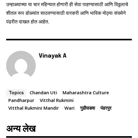
or click the subscribe button below. Don't worry, we respect
उन्हाळ्याच्या या चार महिन्यात होणारी ही सेवा पाहण्यासाठी आणि विठ्ठलाचे
your privacy and won't spam your inbox. Your information is
शीतल रूप डोळ्यांत साठवण्यासाठी वारकरी आणि भाविक मोठ्या संख्येने
safe with us.
पंढरीत दाखल होत आहेत.
SUBSCRIBE
Vinayak A
I've read and accept the
Privacy Policy
.
Chandan Uti
Maharashtra Culture
Topics
6,300
32,111
75
Pandharpur
Vitthal Rukmini
Fans
Followers
Followers
Vitthal Rukmini Mandir
Wari
गुढीपाडवा
पंढरपुर
अन्य लेख