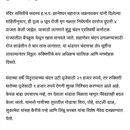
मंदिर समितीचे सदस्य ह.भ.प. ज्ञानेश्वर महाराज जळगावकर यांनी दिलेल्या
माहितीनुसार, ही पूजा ७ जून रोजी मृग नक्षत्र निघेपर्यंत दररोज दुपारी ४
वाजता केली जाईल. यासाठी लागणारे शुद्ध चंदन प्रतिवर्षी कर्नाटक
राज्यातील बेंगळुरू येथून खास मागवले जाते. सहाणेवर चंदन उगाळण्यासाठी
रोज साडेतीन ते चार तास लागतात. या थंडगार चंदनाचा लेप मूर्तींना
लावल्यानंतर विठ्ठल-रुक्मिणीचे रूप अधिकच सात्विक आणि मनमोहक
दिसते.
यंदाच्या वर्षी विठुरायाच्या चंदन उटी पूजेसाठी २१ हजार रुपये, तर रुक्मिणी
मातेच्या पूजेसाठी ९ हजार रुपये देणगी शुल्क निश्चित करण्यात आले आहे.
केवळ बाह्य उपचारच नव्हे, तर देवाला थंडावा मिळावा म्हणून नैवेद्यातही बदल
Join our community of
केला जातो. यामध्ये गायीच्या तुपातील गोडाचा शिरा, पोहे, वाटली डाळ,
SUBSCRIBERS and be part of the
सुकामेवा यांसह कैरीचे पन्हे आणि लिंबू सरबत यांचा विशेष नैवेद्य दाखवण्यात
conversation.
येतो.
To subscribe, simply enter your email address on our website