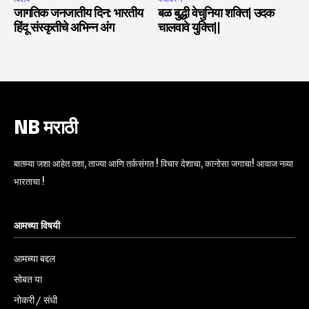
जागतिक जनजातीय दिन: भारतीय
बळ बुद्धी वेचुनिया शक्ति| उदक
हिंदू संस्कृतीचे अभिन्न अंग
चालवावे युक्ति||
NB मराठी
बातम्या जशा आहेत तशा, ताज्या आणि तर्कसंगत ! विचार देशाचा, कानोसा जगाचा! आवाज नव्या
भारताचा !
आमच्या विषयी
आमच्या बद्दल
सोबत या
नोकरी / संधी