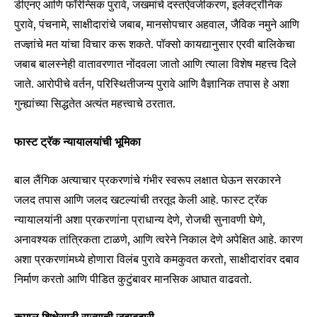
डीएनए आणि फॉरेन्सिक पुरावे, जखमांचे दस्तऐवजीकरण, इलेक्ट्रॉनिक
पुरावे, पंचनामे, साक्षीदारांचे जबाब, मानसोपचार अहवाल, जैविक नमुने आणि
तज्ज्ञांचे मत यांचा विचार करू शकते. पॉक्सो कायद्यानुसार एरवी बालिकेचा
Join our community of
जबाब बालस्नेही वातावरणात नोंदवला जातो आणि त्याला विशेष महत्त्व दिले
SUBSCRIBERS and be part of the
जाते. आरोपीचे वर्तन, परिस्थितीजन्य पुरावे आणि वैज्ञानिक तपास हे अशा
conversation.
गुन्ह्यांच्या सिद्धतेत अत्यंत महत्त्वाचे ठरतात.
To subscribe, simply enter your email address on our website
फास्ट ट्रॅक न्यायालयांची भूमिका
or click the subscribe button below. Don't worry, we respect
your privacy and won't spam your inbox. Your information is
safe with us.
बाल लैंगिक अत्याचार प्रकरणांचे गंभीर स्वरूप लक्षात घेऊन सरकारने
जलद तपास आणि जलद खटल्यांची तरतूद केली आहे. फास्ट ट्रॅक
न्यायालयांनी अशा प्रकरणांना प्राधान्य देणे, रोजची सुनावणी घेणे,
अनावश्यक तांत्रिकता टाळणे, आणि त्वरेने निकाल देणे अपेक्षित आहे. कारण
अशा प्रकरणांमध्ये होणारा विलंब पुरावे कमकुवत करतो, साक्षीदारांवर दबाव
SUBSCRIBE
निर्माण करतो आणि पीडित कुटुंबावर मानसिक आघात वाढवतो.
I've read and accept the
Privacy Policy
.
कमाल शिक्षेसाठी राज्याची जबाबदारी