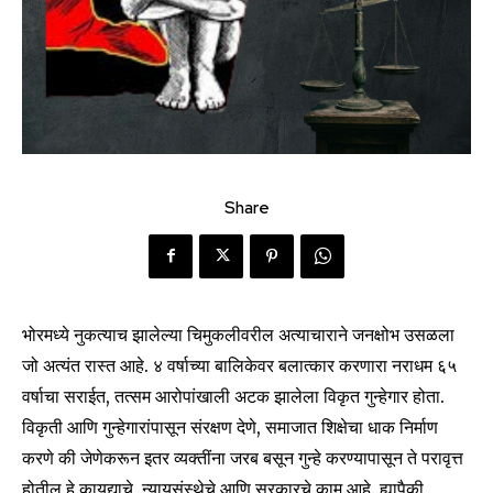
Share
भोरमध्ये नुकत्याच झालेल्या चिमुकलीवरील अत्याचाराने जनक्षोभ उसळला
जो अत्यंत रास्त आहे. ४ वर्षाच्या बालिकेवर बलात्कार करणारा नराधम ६५
वर्षाचा सराईत, तत्सम आरोपांखाली अटक झालेला विकृत गुन्हेगार होता.
विकृती आणि गुन्हेगारांपासून संरक्षण देणे, समाजात शिक्षेचा धाक निर्माण
करणे की जेणेकरून इतर व्यक्तींना जरब बसून गुन्हे करण्यापासून ते परावृत्त
होतील हे कायद्याचे, न्यायसंस्थेचे आणि सरकारचे काम आहे. ह्यापैकी