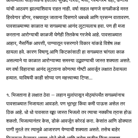
यांची आठवण झाल्याशिवाय राहत नाही. वर्षा सहल म्हणजे सगळीकडे मस्त
हिरवेगार डोंगर, रस्त्यातून जाताना दिसणारे धबधबे आणि प्रसन्न वातावरण.
पावसाळ्याच्या काळात या सगळ्याचा आनंद लुटायलाच हवा. पण ही मजा
करताना आरोग्याची काळजी घेणेही तितकेच गरजेचे आहे. पावसाळ्यात
आहार, नैसर्गिक आपत्ती, पाण्यातून पसरणारे विकार यांकडे विशेष लक्ष
द्यायला हवे. कारण विषाणू आणि किटकांसाठी हा सगळ्यात चांगला काळ
असल्याने या काळात आरोग्याच्या समस्या उद्भवण्याची जास्त शक्यता असते.
मग वर्षा विहाराचा आनंद लुटताना कोणत्या गोष्टी आवर्जून लक्षात ठेवायला
हव्यात. याविषयी काही सोप्या पण महत्त्वाच्या टिप्स…
१. भिजताना हे लक्षात ठेवा – लहान मुलांपासून मोठ्यांपर्यंत सगळ्यांनाच
पावसाळ्यात भिजायला आवडते. पण भूरभूर किंवा कमी पाऊस असेल तर
ठिक आहे. धो धो पावसात खूप जास्त भिजलो तर त्याचा नक्कीच त्रास होऊ
शकतो. भिजल्यानंतर केस, डोकं आवर्जून कोरडं करा. केसांत आणि डोक्यात
पाणी मुरले तर त्यामुळे आजारपण येण्याची शक्यता असते. तसेच बाहेर
फिरायला गेल्यावर आपण ओले होतो आणि तसेच गाडीत किंवा एखाद्या