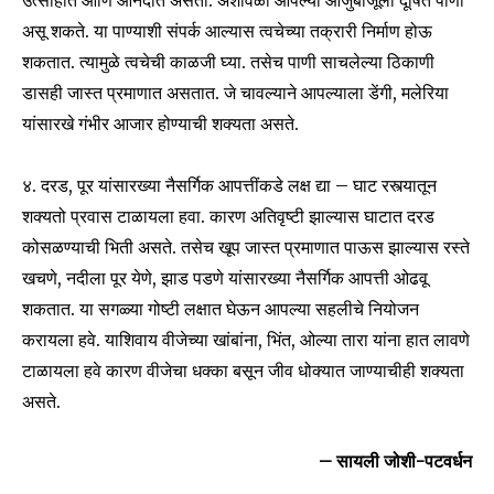
असू शकते. या पाण्याशी संपर्क आल्यास त्वचेच्या तक्रारी निर्माण होऊ
शकतात. त्यामुळे त्वचेची काळजी घ्या. तसेच पाणी साचलेल्या ठिकाणी
डासही जास्त प्रमाणात असतात. जे चावल्याने आपल्याला डेंगी, मलेरिया
SUBSCRIBE
यांसारखे गंभीर आजार होण्याची शक्यता असते.
I've read and accept the
Privacy Policy
.
४. दरड, पूर यांसारख्या नैसर्गिक आपत्तींकडे लक्ष द्या – घाट रस्त्यातून
शक्यतो प्रवास टाळायला हवा. कारण अतिवृष्टी झाल्यास घाटात दरड
कोसळण्याची भिती असते. तसेच खूप जास्त प्रमाणात पाऊस झाल्यास रस्ते
6,300
32,111
75
Fans
Followers
Followers
खचणे, नदीला पूर येणे, झाड पडणे यांसारख्या नैसर्गिक आपत्ती ओढवू
शकतात. या सगळ्या गोष्टी लक्षात घेऊन आपल्या सहलीचे नियोजन
करायला हवे. याशिवाय वीजेच्या खांबांना, भिंत, ओल्या तारा यांना हात लावणे
टाळायला हवे कारण वीजेचा धक्का बसून जीव धोक्यात जाण्याचीही शक्यता
असते.
– सायली जोशी-पटवर्धन