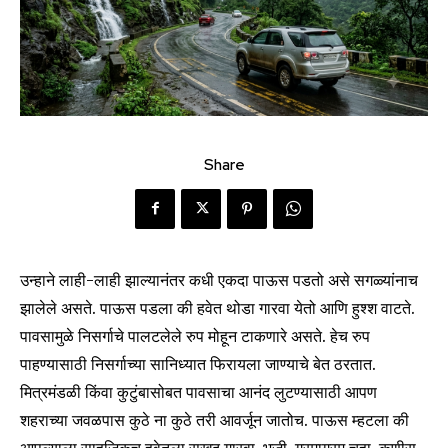
Share
उन्हाने लाही-लाही झाल्यानंतर कधी एकदा पाऊस पडतो असे सगळ्यांनाच
झालेले असते. पाऊस पडला की हवेत थोडा गारवा येतो आणि हुश्श वाटते.
पावसामुळे निसर्गाचे पालटलेले रुप मोहून टाकणारे असते. हेच रुप
पाहण्यासाठी निसर्गाच्या सानिध्यात फिरायला जाण्याचे बेत ठरतात.
मित्रमंडळी किंवा कुटुंबासोबत पावसाचा आनंद लुटण्यासाठी आपण
शहराच्या जवळपास कुठे ना कुठे तरी आवर्जून जातोच. पाऊस म्हटला की
आपल्याला साहजिकच हवेतला सुखद गारवा, भजी, गरमागरम चहा, कणीस