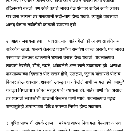
हॉटेलमध्ये बसतो. पण ओले कपडे जास्त वेळ अंगावर राहिले आणि त्यावर
गार वारा लागला तर गारठ्यानी सर्दी-ताप होऊ शकते. त्यामुळे पावसाचा
आनंद घेताना तब्येतीची काळजी घ्यायला हवी.
२. आहार जपायला हवा – पावसाळ्यात बाहेर गेलो की आपण साहजिकच
बाहेरचेच खातो. यामध्ये तेलकट पदार्थांचा समावेश जास्त असतो. पण जास्त
प्रमाणात तेलकट खाल्ल्याने घशाला त्रास होऊ शकतो. पावसाळ्यात
शक्यतो ठेवलेले, शीळे, उघडे, आंबवलेले अन्न खाणे टाळायला हवे. अन्यथा
Join our community of
पावसाळ्याच्या दिवसांत पोट खराब होणे, उलट्या, जुलाब यांसारखे पोटाचे
SUBSCRIBERS and be part of the
विकार होऊ शकतात. शक्यतो उकळून गार केलेले पाणी प्यायला हवे. त्यामुळे
conversation.
घरातून निघतानाच सोबत भरपूर पाणी घ्यायला हवे. बाहेर पाणी पित असाल
तर शक्यतो स्वच्छतेची काळजी घेऊनच पाणी प्यावे. पावसाळ्यात गढूळ
To subscribe, simply enter your email address on our website
पाण्यामुळेही आरोग्याच्या विविध समस्या निर्माण होऊ शकतात.
or click the subscribe button below. Don't worry, we respect
your privacy and won't spam your inbox. Your information is
safe with us.
३. दूषित पाण्याशी संपर्क टाळा – बरेचदा आपण फिरायला गेल्यावर आपण
उत्साहात आणि आनंदात असतो. अशावेळी आपल्या आजुबाजूला दूषित पाणी