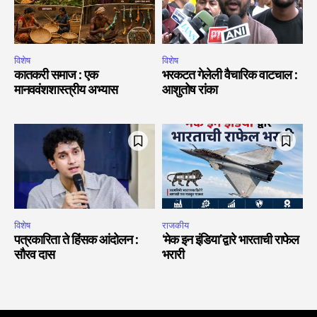
विशेष
विशेष
कातकरी समाज : एक
भरकटत गेलेली वैचारिक वाटचाल :
मानववंशशास्त्रीय अभ्यास
आशुतोष रांका
विशेष
राजकीय
पत्रकारिता ते हिंसक आंदोलन :
‘मेक इन इंडिया’द्वारे भारताची राफेल
सौरव दास
भरारी