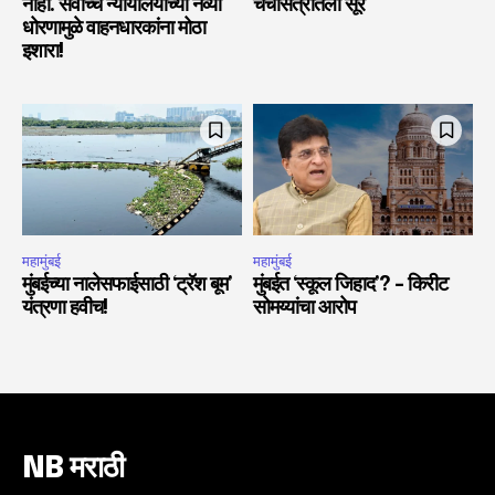
नाही. सर्वोच्च न्यायालयाच्या नव्या
चर्चासत्रातला सूर
धोरणामुळे वाहनधारकांना मोठा
इशारा!
महामुंबई
महामुंबई
मुंबईच्या नालेसफाईसाठी ‘ट्रॅश बूम’
मुंबईत ‘स्कूल जिहाद’? – किरीट
यंत्रणा हवीच!
सोमय्यांचा आरोप
NB मराठी