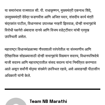
SUBSCRIBERS and be part of the
conversation.
या समारंभास राज्यपाल सी. पी. राधाकृष्णन, मुख्यमंत्री एकनाथ शिंदे,
उपमुख्यमंत्री देवेंद्र फडणवीस आणि अजित पवार, संसदीय कार्य मंत्री
To subscribe, simply enter your email address on our website
or click the subscribe button below. Don't worry, we respect
चंद्रकांत पाटील, विधानसभा उपाध्यक्ष नरहरी झिरवाळ, दोन्ही सभागृहांचे
your privacy and won't spam your inbox. Your information is
विरोधी पक्षनेते अंबादास दानवे आणि विजय वडेट्टीवार यांची प्रमुख
safe with us.
उपस्थिती असेल.
महाराष्ट्र विधानमंडळाच्या गौरवशाली परंपरेतील या संस्मरणीय आणि
ऐतिहासिक सोहळ्यासाठी दोन्ही सभागृहांचे विद्यमान सदस्य, विधानपरिषदेचे
माजी सदस्य आणि महाराष्ट्रातील संसद सदस्य यांना निमंत्रित करण्यात
SUBSCRIBE
आले असून सर्वांनी मोठ्या संख्येने उपस्थित रहावे, असे आवाहनही पीठासीन
अधिकारी यांनी केले.
I've read and accept the
Privacy Policy
.
6,300
32,111
75
Fans
Followers
Followers
Team NB Marathi