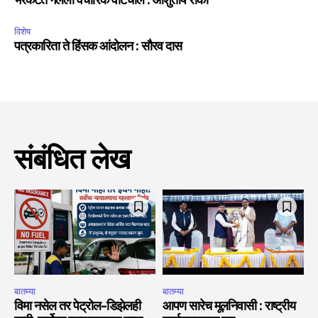
भरकटत गेलेली वैचारिक वाटचाल : आशुतोष रांका
विशेष
पत्रकारिता ते हिंसक आंदोलन : सौरव दास
संबंधित लेख
बातम्या
बातम्या
विमा नसेल तर पेट्रोल-डिझेलही
आपण सारेच मूलनिवासी : राष्ट्रीय