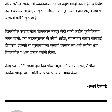
परिसरातील स्फोटाची धक्कादायक घटना दहशतवादी कारवाईकडे निर्देश
करत असल्याचा अंदाज सुरक्षा अधिकाऱ्यांकडून व्यक्त होत असून तपास
आणखी गतीने सुरू आहे.
SUBSCRIBE
I've read and accept the
Privacy Policy
.
दिल्लीतील स्फोटानंतर पंतप्रधान नरेंद्र मोदी यांनी कठोर प्रतिक्रिया
व्यक्त केली. “या षडयंत्रामागे जे कोणी आहेत, त्यांच्यावर कठोर कारवाई
होणारच. एजन्सी या प्रकरणाच्या मुळाशी जाऊन सहभागी सर्वांना धडा
शिकवतील,” असा इशारा त्यांनी दिला.
6,300
32,111
75
Fans
Followers
Followers
पंतप्रधान मोदी सध्या दोन दिवसांच्या भूतान दौऱ्यावर असून, तेथील
कार्यक्रमादरम्यान त्यांनी या प्रकरणाबाबत भाष्य केले.
-अथर्व देशपांडे