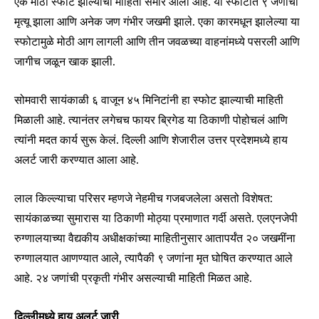
एक मोठा स्फोट झाल्याची माहिती समोर आली आहे. या स्फोटात ९ जणांचा
मृत्यू झाला आणि अनेक जण गंभीर जखमी झाले. एका कारमधून झालेल्या या
स्फोटामुळे मोठी आग लागली आणि तीन जवळच्या वाहनांमध्ये पसरली आणि
जागीच जळून खाक झाली.
सोमवारी सायंकाळी ६ वाजून ४५ मिनिटांनी हा स्फोट झाल्याची माहिती
मिळाली आहे. त्यानंतर लगेचच फायर ब्रिगेड या ठिकाणी पोहोचलं आणि
त्यांनी मदत कार्य सुरू केलं. दिल्ली आणि शेजारील उत्तर प्रदेशमध्ये हाय
अलर्ट जारी करण्यात आला आहे.
लाल किल्ल्याचा परिसर म्हणजे नेहमीच गजबजलेला असतो विशेषत:
सायंकाळच्या सुमारास या ठिकाणी मोठ्या प्रमाणात गर्दी असते. एलएनजेपी
रुग्णालयाच्या वैद्यकीय अधीक्षकांच्या माहितीनुसार आतापर्यंत २० जखमींना
रुग्णालयात आणण्यात आले, त्यापैकी
९ जणांना मृत घोषित
करण्यात आले
आहे. २४ जणांची प्रकृती गंभीर असल्याची माहिती मिळत आहे.
दिल्लीमध्ये हाय अलर्ट जारी