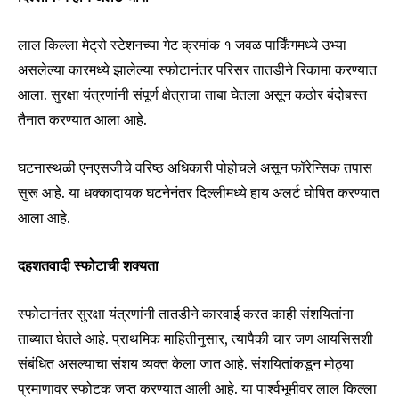
लाल किल्ला मेट्रो स्टेशनच्या गेट क्रमांक १ जवळ पार्किंगमध्ये उभ्या
असलेल्या कारमध्ये झालेल्या स्फोटानंतर परिसर तातडीने रिकामा करण्यात
आला. सुरक्षा यंत्रणांनी संपूर्ण क्षेत्राचा ताबा घेतला असून कठोर बंदोबस्त
तैनात करण्यात आला आहे.
घटनास्थळी एनएसजीचे वरिष्ठ अधिकारी पोहोचले असून फॉरेन्सिक तपास
सुरू आहे. या धक्कादायक घटनेनंतर दिल्लीमध्ये हाय अलर्ट घोषित करण्यात
Join our community of
आला आहे.
SUBSCRIBERS and be part of the
conversation.
दहशतवादी स्फोटाची शक्यता
To subscribe, simply enter your email address on our website
or click the subscribe button below. Don't worry, we respect
स्फोटानंतर सुरक्षा यंत्रणांनी तातडीने कारवाई करत काही संशयितांना
your privacy and won't spam your inbox. Your information is
ताब्यात घेतले आहे. प्राथमिक माहितीनुसार, त्यापैकी चार जण आयसिसशी
safe with us.
संबंधित असल्याचा संशय व्यक्त केला जात आहे. संशयितांकडून मोठ्या
प्रमाणावर स्फोटक जप्त करण्यात आली आहे. या पार्श्वभूमीवर लाल किल्ला