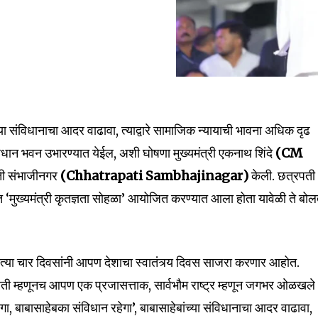
्या संविधानाचा आदर वाढावा, त्याद्वारे सामाजिक न्यायाची भावना अधिक दृढ
संविधान भवन उभारण्यात येईल, अशी घोषणा मुख्यमंत्री एकनाथ शिंदे
(CM
ती संभाजीनगर
(Chhatrapati Sambhajinagar)
केली. छत्रपती
nity of
त ‘मुख्यमंत्री कृतज्ञता सोहळा’ आयोजित करण्यात आला होता यावेळी ते बो
d be part
tion.
, येत्या चार दिवसांनी आपण देशाचा स्वातंत्र्य दिवस साजरा करणार आहोत.
mail address on our website or click
होती म्हणूनच आपण एक प्रजासत्ताक, सार्वभौम राष्ट्र म्हणून जगभर ओळखले
t worry, we respect your privacy and
I've read and a
mation is safe with us.
 बाबासाहेबका संविधान रहेगा’, बाबासाहेबांच्या संविधानाचा आदर वाढावा,