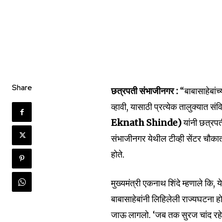
Share
छत्रपती संभाजीनगर :
“बाबासाहेबांच
व्हावी, यासाठी प्रत्येक तालुक्यात 
Eknath Shinde)
यांनी छत्रप
Join our commu
संभाजीनगर येथील टीव्ही सेंटर चौका
SUBSCRIBERS an
होते.
of the conversa
मुख्यमंत्री एकनाथ शिंदे म्हणाले कि
To subscribe, simply enter your e
बाबासाहेबांनी लिहिलेली राज्यघटना 
the subscribe button below. Don'
won't spam your inbox. Your infor
जाऊ लागलो. ‘जब तक सुरज चांद रहेगा,