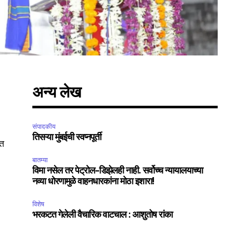
अन्य लेख
संपादकीय
तिसऱ्या मुंबईची स्वप्नपूर्ती
लत
बातम्या
विमा नसेल तर पेट्रोल-डिझेलही नाही. सर्वोच्च न्यायालयाच्या
नव्या धोरणामुळे वाहनधारकांना मोठा इशारा!
SUBSCRIBE
विशेष
ccept the
Privacy Policy
.
भरकटत गेलेली वैचारिक वाटचाल : आशुतोष रांका