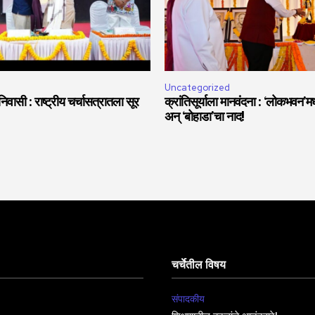
Uncategorized
वासी : राष्ट्रीय चर्चासत्रातला सूर
क्रांतिसूर्याला मानवंदना : ‘लोकभवन’मध्
अन् ‘बोहाडा’चा नाद!
चर्चेतील विषय
संपादकीय