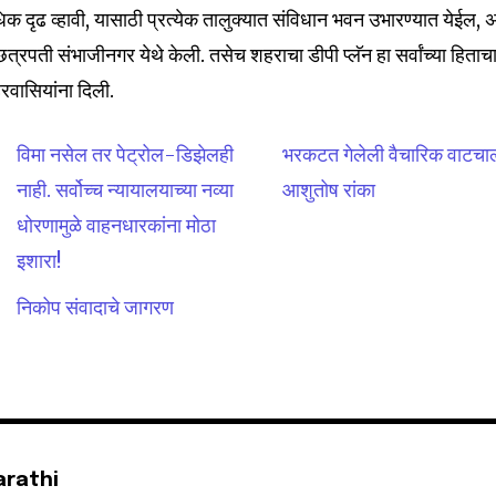
अधिक दृढ व्हावी, यासाठी प्रत्येक तालुक्यात संविधान भवन उभारण्यात येईल,
 छत्रपती संभाजीनगर येथे केली. तसेच शहराचा डीपी प्लॅन हा सर्वांच्या हिताच
रवासियांना दिली.
32,111
विमा नसेल तर पेट्रोल-डिझेलही
भरकटत गेलेली वैचारिक वाटचाल
Followers
नाही. सर्वोच्च न्यायालयाच्या नव्या
आशुतोष रांका
धोरणामुळे वाहनधारकांना मोठा
इशारा!
निकोप संवादाचे जागरण
arathi