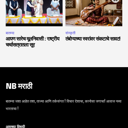
बातम्या
संस्कृती
आपण सारेच मूलनिवासी : राष्ट्रीय
तंबोऱ्याच्या स्वरांवर संकटाचे सावट!
चर्चासत्रातला सूर
NB मराठी
बातम्या जशा आहेत तशा, ताज्या आणि तर्कसंगत ! विचार देशाचा, कानोसा जगाचा! आवाज नव्या
भारताचा !
आमच्या विषयी