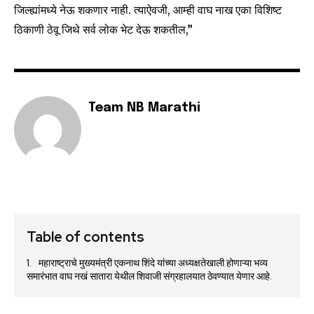
जिल्ह्यांमध्ये नेऊ शकणार नाही. त्याऐवजी, आम्ही वाघ नाख एका विशिष्ट
To subscribe, simply enter your email address on our website
ठिकाणी ठेवू जिथे सर्व लोक भेट देऊ शकतील,”
or click the subscribe button below. Don't worry, we respect
your privacy and won't spam your inbox. Your information is
safe with us.
Team NB Marathi
SUBSCRIBE
I've read and accept the
Privacy Policy
.
Table of contents
6,300
32,111
75
महाराष्ट्राचे मुख्यमंत्री एकनाथ शिंदे यांच्या अध्यक्षतेखाली होणाऱ्या भव्य
Fans
Followers
Followers
समारंभात वाघ नखं सातारा येथील शिवाजी संग्रहालयात ठेवण्यात येणार आहे.