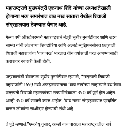
महाराष्ट्राचे मुख्यमंत्री एकनाथ शिंदे यांच्या अध्यक्षतेखाली
होणाऱ्या भव्य समारंभात वाघ नखं सातारा येथील शिवाजी
संग्रहालयात ठेवण्यात येणार आहे.
गेल्या वर्षी ऑक्टोबरमध्ये महाराष्ट्राचे मंत्री सुधीर मुनगंटीवार आणि उदय
सामंत यांनी लंडनच्या व्हिक्टोरिया आणि अल्बर्ट म्युझियमसोबत छत्रपती
शिवाजी महाराजांचा ‘वाघ नख’ भारतात तीन वर्षांसाठी परत आणण्यासाठी
करारावर स्वाक्षरी केली होती.
पत्रकारांशी बोलताना सुधीर मुनगंटीवार म्हणाले, “छत्रपती शिवाजी
महाराजांनी 1659 मध्ये अफझलखानाचा ‘वाघ नख’च्या साहाय्याने वध केला.
छत्रपती शिवाजी महाराजांच्या राज्याभिषेकाला 350 वर्षे पूर्ण होत आहेत.
आम्ही 350 वर्षे साजरी करत आहोत. ‘वाघ नाख’ संग्रहालयात प्रदर्शित
करून लोकांना साक्षीदार होण्याची संधी आहे
Join our community of
SUBSCRIBERS and be part of the
conversation.
ते पुढे म्हणाले.”एमओयू नुसार, आम्ही वाघ नाखला महाराष्ट्रातील सर्व