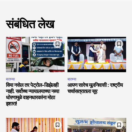
संबंधित लेख
बातम्या
बातम्या
विमा नसेल तर पेट्रोल-डिझेलही
आपण सारेच मूलनिवासी : राष्ट्रीय
नाही. सर्वोच्च न्यायालयाच्या नव्या
चर्चासत्रातला सूर
धोरणामुळे वाहनधारकांना मोठा
इशारा!