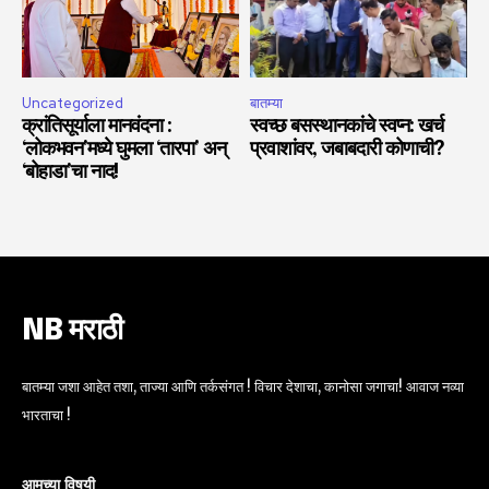
Uncategorized
बातम्या
क्रांतिसूर्याला मानवंदना :
स्वच्छ बसस्थानकांचे स्वप्न: खर्च
‘लोकभवन’मध्ये घुमला ‘तारपा’ अन्
प्रवाशांवर, जबाबदारी कोणाची?
‘बोहाडा’चा नाद!
NB मराठी
बातम्या जशा आहेत तशा, ताज्या आणि तर्कसंगत ! विचार देशाचा, कानोसा जगाचा! आवाज नव्या
भारताचा !
आमच्या विषयी