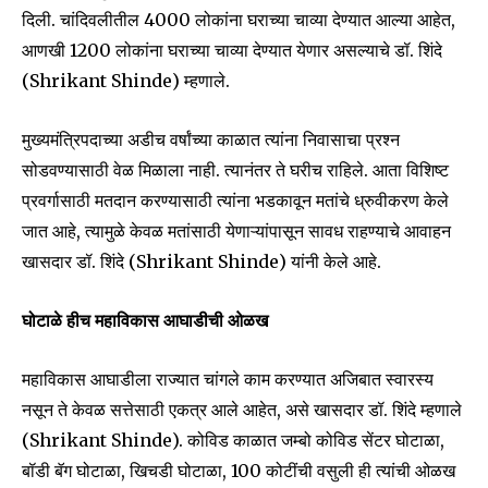
दिली. चांदिवलीतील 4000 लोकांना घराच्या चाव्या देण्यात आल्या आहेत,
आणखी 1200 लोकांना घराच्या चाव्या देण्यात येणार असल्याचे डॉ. शिंदे
(Shrikant Shinde) म्हणाले.
मुख्यमंत्रिपदाच्या अडीच वर्षांच्या काळात त्यांना निवासाचा प्रश्न
Join our community of
सोडवण्यासाठी वेळ मिळाला नाही. त्यानंतर ते घरीच राहिले. आता विशिष्ट
SUBSCRIBERS and be part of the
प्रवर्गासाठी मतदान करण्यासाठी त्यांना भडकावून मतांचे ध्रुवीकरण केले
conversation.
जात आहे, त्यामुळे केवळ मतांसाठी येणाऱ्यांपासून सावध राहण्याचे आवाहन
खासदार डॉ. शिंदे (Shrikant Shinde) यांनी केले आहे.
To subscribe, simply enter your email address on our website
or click the subscribe button below. Don't worry, we respect
your privacy and won't spam your inbox. Your information is
घोटाळे हीच महाविकास आघाडीची ओळख
safe with us.
महाविकास आघाडीला राज्यात चांगले काम करण्यात अजिबात स्वारस्य
नसून ते केवळ सत्तेसाठी एकत्र आले आहेत, असे खासदार डॉ. शिंदे म्हणाले
(Shrikant Shinde). कोविड काळात जम्बो कोविड सेंटर घोटाळा,
बॉडी बॅग घोटाळा, खिचडी घोटाळा, 100 कोटींची वसुली ही त्यांची ओळख
SUBSCRIBE