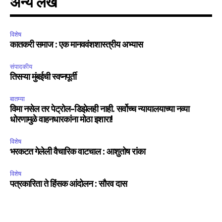
अन्य लेख
विशेष
कातकरी समाज : एक मानववंशशास्त्रीय अभ्यास
संपादकीय
तिसऱ्या मुंबईची स्वप्नपूर्ती
बातम्या
विमा नसेल तर पेट्रोल-डिझेलही नाही. सर्वोच्च न्यायालयाच्या नव्या
धोरणामुळे वाहनधारकांना मोठा इशारा!
विशेष
भरकटत गेलेली वैचारिक वाटचाल : आशुतोष रांका
विशेष
पत्रकारिता ते हिंसक आंदोलन : सौरव दास