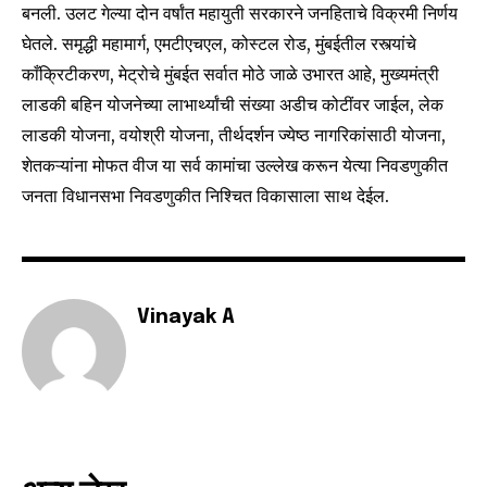
बनली. उलट गेल्या दोन वर्षांत महायुती सरकारने जनहिताचे विक्रमी निर्णय
I've read and accept the
Privacy Policy
.
घेतले. समृद्धी महामार्ग, एमटीएचएल, कोस्टल रोड, मुंबईतील रस्त्यांचे
काँक्रिटीकरण, मेट्रोचे मुंबईत सर्वात मोठे जाळे उभारत आहे, मुख्यमंत्री
लाडकी बहिन योजनेच्या लाभार्थ्यांची संख्या अडीच कोटींवर जाईल, लेक
लाडकी योजना, वयोश्री योजना, तीर्थदर्शन ज्येष्ठ नागरिकांसाठी योजना,
6,300
32,111
75
Fans
Followers
Followers
शेतकऱ्यांना मोफत वीज या सर्व कामांचा उल्लेख करून येत्या निवडणुकीत
जनता विधानसभा निवडणुकीत निश्चित विकासाला साथ देईल.
Vinayak A