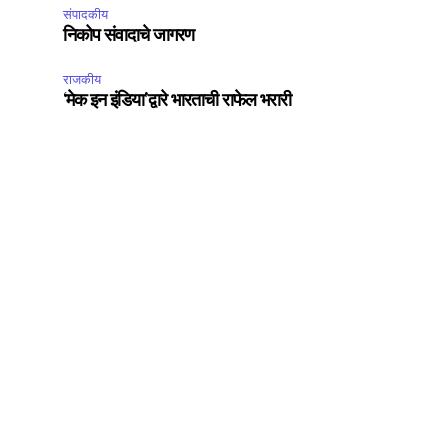
संपादकीय
निकोप संवादाचे जागरण
राजकीय
‘मेक इन इंडिया’द्वारे भारताची राफेल भरारी
SUBSCRIBE
ccept the
Privacy Policy
.
75
Followers