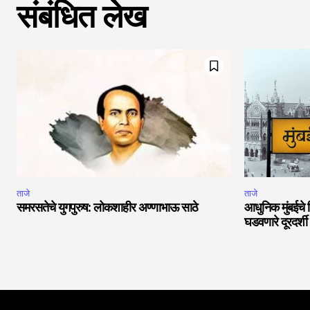
संबंधित लेख
ताजे
ताजे
समरसतेचे युगपुरुष: लोकशाहीर अण्णाभाऊ साठे
आधुनिक मुंबईचे 
घडवणारे दूरदर्