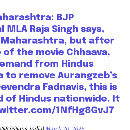
aharashtra: BJP
 MLA Raja Singh says,
nity of
n Maharashtra, but after
d be part
tion.
e of the movie Chhaava,
 demand from Hindus
mail address on our website or click
t worry, we respect your privacy and
ia to remove Aurangzeb’s
I've read and a
mation is safe with us.
vendra Fadnavis, this is
 of Hindus nationwide. It
twitter.com/1NfHg8GvJ7
32,111
Followers
NS (@ians_india)
March 20, 2026