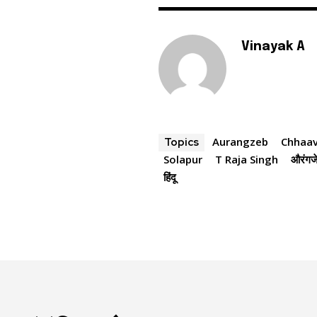
Vinayak A
Aurangzeb
Chhaa
Topics
Solapur
T Raja Singh
औरंगज
हिंदू