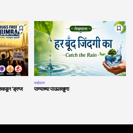
पर्यावरण
ेकडून ‘ड्रग्ज
पाण्याच्या पाऊलखुणा