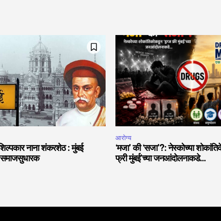
आरोग्य
शिल्पकार नाना शंकरशेठ : मुंबई
‘मजा’ की ‘सजा’?: नेस्कोच्या शोकांतिक
शी समाजसुधारक
फ्री मुंबई’च्या जनआंदोलनाकडे…