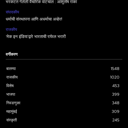
भरकटत गेलेली वैचारिक वाटचाल : आशुतोष रांका
संपादकीय
धर्माची संस्थापना आणि अधर्माचा अव्हेर!
राजकीय
‘मेक इन इंडिया’द्वारे भारताची राफेल भरारी
वर्गीकरण
बातम्या
1548
राजकीय
1020
विशेष
453
भाजपा
399
निवडणुका
348
महामुंबई
309
संस्कृती
245