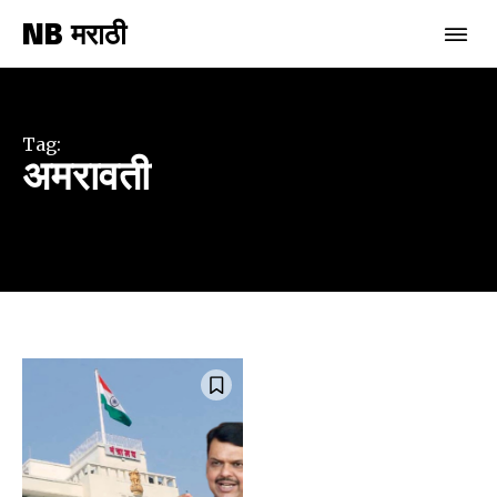
NB मराठी
Tag:
अमरावती
Join our community of
SUBSCRIBERS and be part of the
conversation.
To subscribe, simply enter your email address on our website
or click the subscribe button below. Don't worry, we respect
your privacy and won't spam your inbox. Your information is
safe with us.