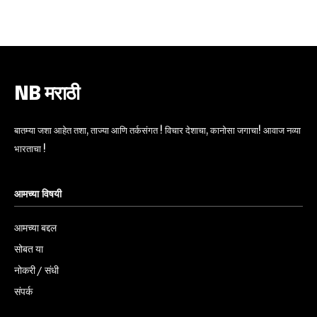
6,300
32,111
75
Fans
Followers
Followers
NB मराठी
बातम्या जशा आहेत तशा, ताज्या आणि तर्कसंगत ! विचार देशाचा, कानोसा जगाचा! आवाज नव्या
भारताचा !
आमच्या विषयी
आमच्या बद्दल
सोबत या
नोकरी / संधी
संपर्क