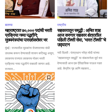
conversation.
To subscribe, simply enter your email address on our website
or click the subscribe button below. Don't worry, we respect
बातम्या
राष्ट्रीय
your privacy and won't spam your inbox. Your information is
safe with us.
महाराष्ट्रात ७०,००० पदांची भरती
सहकारातून समृद्धी : अमित शाह
प्रक्रिया नव्या पद्धतीने;
आज करणार सहकार क्षेत्रातील
मुख्यमंत्र्यांचा पारदर्शकतेवर भर
पहिली टॅक्सी सेवा, ‘भारत टॅक्सी”चे
उद्घाटन
मुंबई : राज्यातील युवकांना रोजगाराच्या संधी
नवी दिल्ली : पंतप्रधान नरेंद्र मोदी यांच्या
उपलब्ध करून देण्यासाठी शासन कटिबद्ध असून,
'सहकारातून समृद्धी' या संकल्पनेला मूर्त रूप
लवकरच राज्यात लवकरच नोकर भरती
SUBSCRIBE
देण्यासाठी आज एक ऐतिहासिक पाऊल पडत
प्रक्रिया नव्या पद्धतीने राबवली जाणार आहे.
आहे. केंद्रीय गृह आणि सहकार...
राज्यात...
I've read and accept the
Privacy Policy
.
6,300
32,111
75
Fans
Followers
Followers