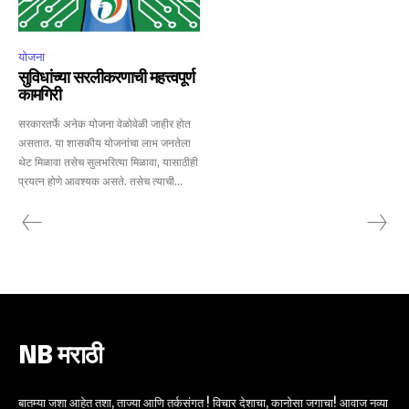
योजना
सुविधांच्या सरलीकरणाची महत्त्वपूर्ण
कामगिरी
सरकारतर्फे अनेक योजना वेळोवेळी जाहीर होत
असतात. या शासकीय योजनांचा लाभ जनतेला
थेट मिळावा तसेच सुलभरित्या मिळावा, यासाठीही
प्रयत्न होणे आवश्यक असते. तसेच त्याची...
NB मराठी
बातम्या जशा आहेत तशा, ताज्या आणि तर्कसंगत ! विचार देशाचा, कानोसा जगाचा! आवाज नव्या