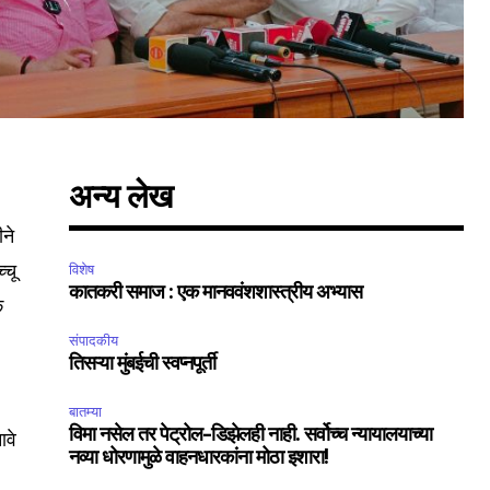
अन्य लेख
ीने
्चू
विशेष
कातकरी समाज : एक मानववंशशास्त्रीय अभ्यास
क
संपादकीय
तिसऱ्या मुंबईची स्वप्नपूर्ती
बातम्या
विमा नसेल तर पेट्रोल-डिझेलही नाही. सर्वोच्च न्यायालयाच्या
ावे
नव्या धोरणामुळे वाहनधारकांना मोठा इशारा!