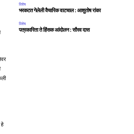
विशेष
भरकटत गेलेली वैचारिक वाटचाल : आशुतोष रांका
विशेष
पत्रकारिता ते हिंसक आंदोलन : सौरव दास
े
SUBSCRIBE
तेवर
ccept the
Privacy Policy
.
ी
ेली
75
Followers
हे