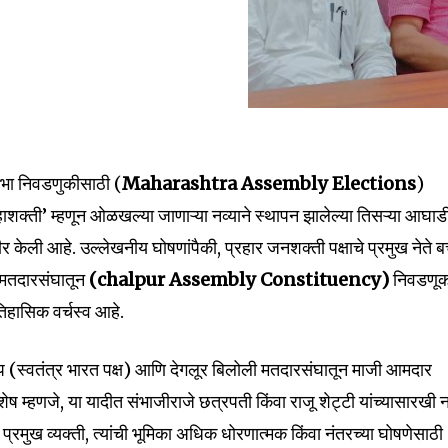
सभा निवडणुकीसाठी (
Maharashtra Assembly Elections
)
न महाशक्ती’ म्हणून ओळखल्या जाणाऱ्या नव्याने स्थापन झालेल्या तिसऱ्या आघाड
 केली आहे. उल्लेखनीय घोषणांपैकी, प्रहार जनशक्ती पक्षाचे प्रमुख नेते बच
 मतदारसंघातून
(chalpur Assembly Constituency)
निवडणू
तिहासिक वर्चस्व आहे.
प (स्वतंत्र भारत पक्ष) आणि देगलूर बिलोली मतदारसंघातून माजी आमदार
ेष म्हणजे, या यादीत संभाजीराजे छत्रपती किंवा राजू शेट्टी यांच्यासारखी न
प्रमुख व्यक्ती, त्यांची भूमिका अधिक धोरणात्मक किंवा नंतरच्या घोषणेसाठी