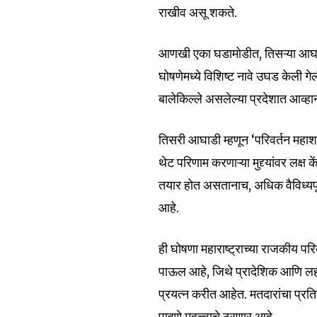
राखीव असू शकते.
Join our commu
आणखी एका घडामोडीत, तिसऱ्या आघाडीन
SUBSCRIBERS an
घोषणेमध्ये विशिष्ट नावे उघड केली गे
बालेकिल्ले असलेल्या प्रदेशात आव्हा
of the conversa
To subscribe, simply enter your e
तिसरी आघाडी म्हणून ‘परिवर्तन महाश
the subscribe button below. Don'
थेट परिणाम करणाऱ्या मुद्द्यांवर लक्ष 
won't spam your inbox. Your infor
तयार होत असतानाच, अधिक वैविध्यप
आहे.
ही घोषणा महाराष्ट्राच्या राजकीय परि
6,300
पाऊल आहे, जिथे प्रादेशिक आणि लहान 
Fans
प्रयत्न करीत आहेत. मतदारांचा प्रत
पाहणे महत्त्वाचे ठरणार आहे.