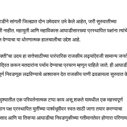
nity of
े सांगली जिल्ह्यात दोन उमेदवार उभे केले आहेत, जरी सुरुवातीच्या
d be part
ली नाहीत. महायुती आणि महाविकास आघाडीसारख्या प्रस्थापित पक्षांना त्यांच
न देण्याचा या धोरणात्मक हालचालीचा उद्देश आहे.
tion.
mail address on our website or click
क्ती’चा उदय हा सत्तेसाठीच्या पारंपारिक राजकीय लढ्यांऐवजी सामान्य जन
t worry, we respect your privacy and
I've read and a
केंद्रित करून मतदारांना पर्याय देण्याचा प्रयत्न म्हणून पाहिले जाते. ही आघाड
mation is safe with us.
ूर्ण निवडणूक लढविण्याचे आश्वासन देत राजकीय पाणी ढवळायला सुरुवात क
दृश्यातील एक परिवर्तनात्मक टप्पा काय असू शकते यामधील एक महत्त्वपूर्ण
32,111
पक्ष प्रस्थापित युतींच्या पार्श्वभूमीवर स्वतःसाठी जागा तयार करण्याचा
Followers
िसाद आणि या तिसऱ्या आघाडीचा निवडणुकीच्या गतीमानतेवर होणारा परिणाम 