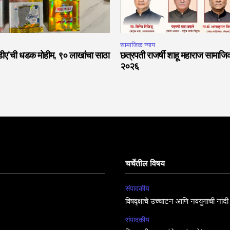
सामाजिक न्याय
फडीए’ची धडक मोहीम, ९० लाखांचा साठा
छत्रपती राजर्षी शाहू महाराज सामाजिक
२०२६
चर्चेतील विषय
संपादकीय
विषवृक्षाचे उच्चाटन आणि नवयुगाची नांदी
संपादकीय