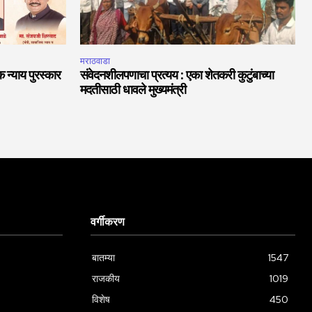
मराठवाडा
 न्याय पुरस्कार
संवेदनशीलपणाचा प्रत्यय : एका शेतकरी कुटुंबाच्या
मदतीसाठी धावले मुख्यमंत्री
वर्गीकरण
बातम्या
1547
राजकीय
1019
विशेष
450