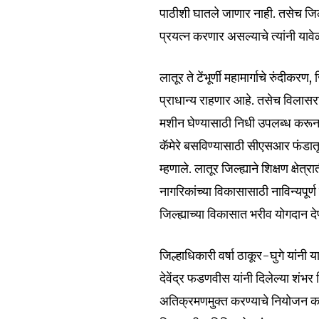
Join our commu
पाठीशी घातले जाणार नाही. तसेच जिल्
SUBSCRIBERS an
प्रयत्न करणार असल्याचे त्यांनी यावे
of the conversa
लातूर ते टेंभूर्णी महामार्गाचे रुंदीक
To subscribe, simply enter your e
प्राधान्य राहणार आहे. तसेच विला
the subscribe button below. Don'
मशीन घेण्यासाठी निधी उपलब्ध करून 
won't spam your inbox. Your infor
कॅमेरे बसविण्यासाठी सीएसआर फंडातू
म्हणाले. लातूर जिल्ह्याने शिक्षण क्षेत
नागरिकांच्या विकासासाठी नाविन्यपूर्
जिल्ह्याच्या विकासात भरीव योगदान देण
6,300
Fans
जिल्हाधिकारी वर्षा ठाकूर-घुगे यांनी य
देवेंद्र फडणवीस यांनी दिलेल्या शंभर 
अतिक्रमणमुक्त करण्याचे नियोजन करण्