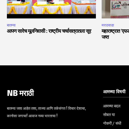
बातम्या
मराठवाडा
आपण सारेच मूलनिवासी : राष्ट्रीय चर्चासत्रातला सूर
महाराष्ट्रात ‘ए
जप्त
आमच्या विषयी
NB मराठी
आमच्या बद्दल
बातम्या जशा आहेत तशा, ताज्या आणि तर्कसंगत ! विचार देशाचा,
सोबत या
कानोसा जगाचा! आवाज नव्या भारताचा !
नोकरी / संधी