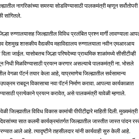
nity of
ह्यातील नागरिकांच्या समस्या सोडविण्यासाठी पालकमंत्री म्हणून सर्वोतोपरी
d be part
ळी सांगितले.
tion.
रण, जिल्हा रुग्णालयासह जिल्ह्यातील विविध प्रलंबित प्रश्न मार्गी लावण्याला आप
mail address on our website or click
सराव देशमुख शासकीय वैद्यकीय महाविद्यालय रुग्णालयाला नवीन एमआरआय
t worry, we respect your privacy and
I've read and a
दिला जाईल. यासोबतच जिल्हा परिषदेच्या प्राथमिक शाळांमध्ये सीसीटीव्ही
mation is safe with us.
न निधी मिळविण्यासाठी प्रयत्न करणार असल्याचे पालकमंत्री ना. भोसले
्रातील वेगळा पॅटर्न तयार केला आहे, याप्रमाणेच जिल्ह्यातील सर्वसामान्य
ण उपक्रम राबवून विकासाचा नवा पॅटर्न निर्माण करावा. आपल्या कार्यकाळात
्यासाठी प्रत्येकाने प्रयत्न करावेत, असे पालकमंत्री यावेळी म्हणाले.
32,111
Followers
ावेळी जिल्ह्यातील विविध विकास कामांची पीपीटीद्वारे माहिती दिली. मुख्यमंत्री
दिवसांच्या सात कलमी कार्यक्रमांतर्गत जिल्ह्यातील जास्तीत जास्त पांदन रस्
यात आले आहे. त्यादृष्टीने तहसीलदार यांनी कार्यवाही सुरु केली आहे.