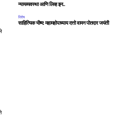
न्यायव्यवस्था आणि लिव्ह इन..
विशेष
साहित्यिक भीष्म: महामहोपाध्याय दत्तो वामन पोतदार जयंती
ले
SUBSCRIBE
ccept the
Privacy Policy
.
75
Followers
ते