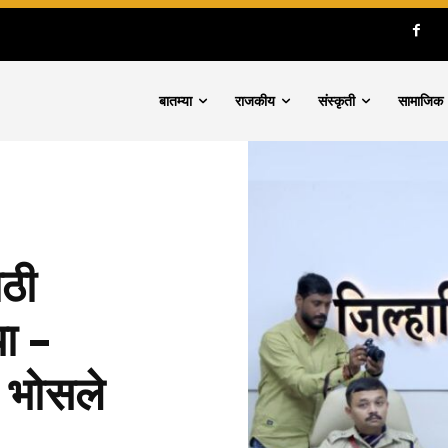
बातम्या
राजकीय
संस्कृती
सामाजिक
ाठी
या –
े भोसले