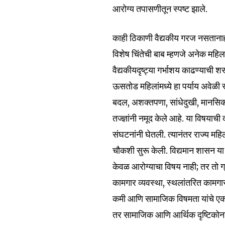
आरोग्य तपासणीतून स्पष्ट झाले.
won't spam your inbox. Your infor
काही ठिकाणी वैद्यकीय गरज नसतानाही
विशेष चिंतेची बाब म्हणजे अनेक महि
वैद्यकीयदृष्ट्या गर्भाशय काढण्याची 
6,300
ऊसतोड महिलांमध्ये हा पर्याय अवेळी स
Fans
बदल, अशक्तपणा, सांधेदुखी, मानसिक
तज्ज्ञांनी नमूद केले आहे. या विषया
संघटनांनी घेतली. त्यानंतर राज्य म
चौकशी सुरू केली. विद्यमान शासन या
केवळ आरोग्याचा विषय नाही; तर तो ग्
कामगार व्यवस्था, स्थलांतरित कामगार
कमी आणि सामाजिक विषमता यांचे एकत्रि
तर सामाजिक आणि आर्थिक दृष्टिकोन