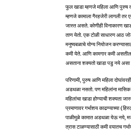
फुल खाडा म्हणजे महिला आणि पुरुष 
म्हणजे कामाला गैरहजेरी लागली तर एक
जास्त असते. कोणीही विनाकारण खाडा
ताण येतो. एक टोळी साधारण आठ जो
मनुष्यबळाचे योग्य नियोजन करण्यासा
कमी येते. आणि कामगार कमी असतील 
असताना शक्यतो खाडा पडु नये असा 
परिणामी, पुरुष आणि महिला दोघांवरह
Join our commu
अडथळा नसतो. पण महिलांना मासिक पाळ
SUBSCRIBERS an
महिलांचा खाडा होण्याची शक्यता जास्त
of the conversa
प्रमाणावर गर्भाशय काढण्याच्या (हि
पाळीमुळे कामात अडथळा येऊ नये, मज
To subscribe, simply enter your e
त्रास टाळण्यासाठी कमी वयातच गर्
the subscribe button below. Don'