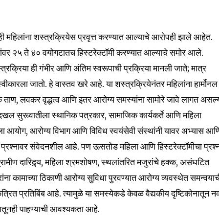
I've read and a
mation is safe with us.
 महिलांना शस्त्रक्रियेस प्रवृत्त करण्यात आल्याचे आरोपही झाले आहेत.
लांवर २५ ते ४० वयोगटातच हिस्टरेक्टॉमी करण्यात आल्याचे समोर आले.
शस्त्रक्रिया ही गंभीर आणि अंतिम स्वरूपाची प्रक्रिया मानली जाते; मात्र
32,111
्वीकारला जातो. हे वास्तव खरे आहे. या शस्त्रक्रियेनंतर महिलांना हार्मोनल
Followers
 ताण, लवकर वृद्धत्व आणि इतर आरोग्य समस्यांना सामोरे जावे लागत असल्
ची दखल सुरूवातीला स्थानिक पत्रकार, सामाजिक कार्यकर्ते आणि महिला
हिला आयोग, आरोग्य विभाग आणि विविध स्वयंसेवी संस्थांनी यावर अभ्यास आण
 प्रश्नावर संवेदनशील आहे. पण ऊसतोड महिला आणि हिस्टरेक्टॉमीचा प्रश्
रामीण दारिद्र्य, महिला श्रमशोषण, स्थलांतरित मजुरांचे हक्क, असंघटित
ांना कामाच्या ठिकाणी आरोग्य सुविधा पुरवण्यात आरोग्य व्यवस्थेत समन्वयाच
त प्रतिबिंब आहे. त्यामुळे या समस्येकडे केवळ वैद्यकीय दृष्टिकोनातून नव्ह
ातूनही पाहण्याची आवश्यकता आहे.