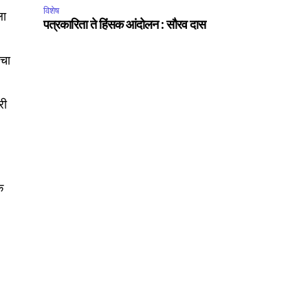
विशेष
ला
पत्रकारिता ते हिंसक आंदोलन : सौरव दास
ाचा
री
क
SUBSCRIBE