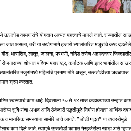
मध्ये ऊसतोड कामगारांचे योगदान अत्यंत महत्त्वाचे मानले जाते. राज्यातील सा
ला जात असला, तरी या उद्योगामागे हजारो स्थलांतरित मजुरांचे कष्ट दडलेल
 बीड, धाराशिव, लातूर, जालना, परभणी, नांदेड तसेच अहमदनगर जिल्ह्याती
र्षी रोजगाराच्या शोधात पश्चिम महाराष्ट्र, कर्नाटक आणि इतर भागांतील साख
स्थलांतरित मजुरांमध्ये महिलांचे प्रमाण मोठे असून, ऊसतोडीच्या जवळपास
त समान श्रम करतात.
टित स्वरूपाचे काम आहे. दिवसाला १० ते १४ तास कडाक्याच्या उन्हात काम
आरोग्य सुविधांचा अभाव आणि ठेकेदारी पद्धतीमुळे निर्माण होणारा आर्थिक दबा
िक व मानसिक समस्यांना सामोरे जावे लागते. “जोडी पद्धत” या व्यवस्थेमुळे
ोडीलाच काम दिले जाते. त्यामुळे ऊसतोडी कामात गैरहजेरीला खाडा असे म्हण