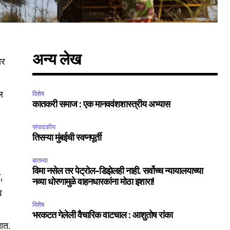
अन्य लेख
खर
े
ल
विशेष
कातकरी समाज : एक मानववंशशास्त्रीय अभ्यास
र
संपादकीय
तिसऱ्या मुंबईची स्वप्नपूर्ती
बातम्या
विमा नसेल तर पेट्रोल-डिझेलही नाही. सर्वोच्च न्यायालयाच्या
,
नव्या धोरणामुळे वाहनधारकांना मोठा इशारा!
व
विशेष
भरकटत गेलेली वैचारिक वाटचाल : आशुतोष रांका
तात.