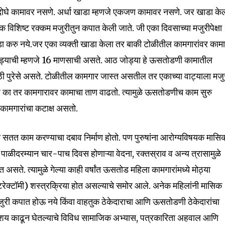
दोघे कामावर नसणे. अर्धा खाडा म्हणजे एकजण कामावर नसणे. जर खाडा के
 विशिष्ट रक्कम मजुरीतुन कपात केली जाते. जी एका दिवसाच्या मजुरीपेक्षा
 करु नये.जर एका व्यक्ती खाडा केला तर बाकी टोळीतील कामगारांवर काम
ड्याची म्हणजे 16 माणसाची असते. आठ जोड्या हे ऊसतोडणी कामातील
ठी पुरेसे असते. टोळीतील कामगार जास्त असतील तर एकाच्या वाट्याला मजु
का तर कामगारावर कामाचा ताण वाढतो. त्यामुळे ऊसतोडणीच काम सुरु
कामगारांचा कटाक्ष असतो.
ी सतत काम करण्याचा दबाव निर्माण होतो. पण पुरुषांना आरोग्यविषयक मासि
nity of
ीदरम्यान चार-पाच दिवस होणाऱ्या वेदना, रक्तस्राव व अन्य त्रासामुळे
d be part
 असते. त्यामुळे गेल्या काही वर्षांत ऊसतोड महिला कामगारांमध्ये मोठ्या
tion.
स्टरेक्टॉमी) शस्त्रक्रिया होत असल्याचे समोर आले. अनेक महिलांनी मासिक
ुरी कपात होऊ नये किंवा वाहतुक ठेकेदाराचा आणि ऊसतोडणी ठेकेदारांचा
mail address on our website or click
भाशय काढून घेतल्याचे विविध सामाजिक अभ्यास, पत्रकारिता अहवाल आणि
t worry, we respect your privacy and