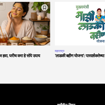
महाराष्ट्र
 हवा, घरीच करा हे सोपे उपाय
‘लाडकी बहीण योजना’: पारदर्शकतेच्य