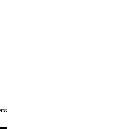
य
राड