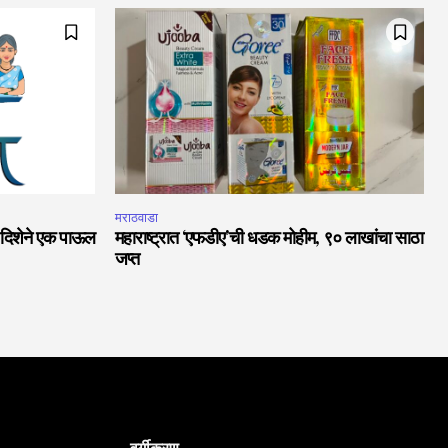
मराठवाडा
ा दिशेने एक पाऊल
महाराष्ट्रात ‘एफडीए’ची धडक मोहीम, ९० लाखांचा साठा
जप्त