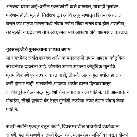
अनेकदा घरात आई-वडील एकमेकांशी कसे वागतात, याचाही मुलांवर
परिणाम होतो. मुले ही निरीक्षणातून आणि अनुकरणातून शिकत असतात.
घरात जर मोठ्या माणसांमध्ये संवाद नसेल किंवा सतत वाद होत असतील,
तर मुलेही नकळतपणे तोच आक्रमक भाव आपल्या अंगी आत्मसात करतात.
गृहसंस्कृतीचे पुनरुत्थान: शाश्वत उपाय
या समस्येवर सर्वात शाश्वत आणि कायमस्वरूपी उपाय आपल्या कौटुंबिक
संरचनेतच दडलेला आहे. जोपर्यंत आपण आपल्या कौटुंबिक मूल्यांचे
प्रामाणिकपणे पुनरुत्थान करत नाही, तोपर्यंत लहान मुलांमधील हा ताण
कमी होणार नाही. पालकांनी आपल्या अत्यंत व्यस्त दिनक्रमातून
जाणीवपूर्वक वेळ काढून मुलांशी रोज संवाद साधला पाहिजे. घरी आल्यानंतर
मोबाईल, टीव्ही पूर्णपणे बंद ठेवून मुलांशी नजरेला नजर देऊन संवाद केला
पाहिजे.
रात्री सर्वांनी एकत्र बसून जेवणे, दिवसभरातील घडामोडी एकमेकांना
सांगणे, मुलांचे म्हणणे शांतपणे ऐकून घेणे, मुलांबरोबर जमिनीवर बसून खेळणे