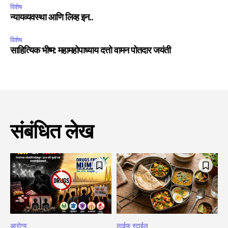
विशेष
न्यायव्यवस्था आणि लिव्ह इन..
विशेष
साहित्यिक भीष्म: महामहोपाध्याय दत्तो वामन पोतदार जयंती
संबंधित लेख
आरोग्य
लाईफ स्टाईल