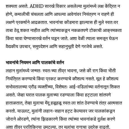
SUBSCRIBERS and be part of the
शक्यता असते. ADHD सारखे विकार असलेल्या मुलांमध्ये लक्ष केंद्रित न
conversation.
होणे, कमालीची चंचलता आणि आपल्या आवेगांवर नियंत्रण न राहणे ही
लक्षणे प्रकर्षाने आढळतात. भावनांचा कोंडमारा झाल्यास ही मुले स्वतःवर
To subscribe, simply enter your email address on our website
ताबा ठेवू शकत नाहीत आणि त्यांच्याकडून नकळतपणे टोकाची आक्रमकता
or click the subscribe button below. Don't worry, we respect
your privacy and won't spam your inbox. Your information is
किंवा चावा घेण्यासारखे वर्तन घडून जाते. अशा वेळी त्याला समजून घेऊन
safe with us.
वैद्यकीय उपचार, समुपदेशन आणि सहानुभूती देणे गरजेचे असते.
भावनांचे नियमन आणि पालकांचे वर्तन
लहान मुलांमध्ये जन्मतः स्वतःच्या तीव्र भावना, जसे की राग किंवा भीती
नियंत्रित करण्याचे किंवा प्रकट करण्याचे कौशल्य नसते. मूल हे कौशल्य
SUBSCRIBE
सभोवतालच्या प्रौढ व्यक्तींच्या, विशेषतः आई-वडिलांच्या वर्तनातून शिकत
असते. जेव्हा घरात पालक मुलाच्या रडण्याला किंवा हट्टाला शांतपणे
I've read and accept the
Privacy Policy
.
हाताळतात, तेव्हा मुलाचा मेंदू हळूहळू स्वतःला शांत ठेवण्याचे तंत्र आत्मसात
करतो. याउलट, मुलांनी लहान-सहान हट्ट केल्यावर जर पालकांकडून
जोराने ओरडणे, त्यांना झिडकारणे किंवा त्यांच्या भावनांकडे दुर्लक्ष करणे
6,300
32,111
75
Fans
Followers
Followers
अशा तीव्र प्रतिक्रिया उमटल्या, तर मुलांचा रागाचा उद्रेक वाढतो.