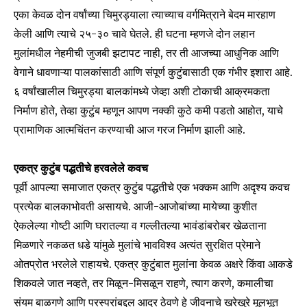
एका केवळ दोन वर्षांच्या चिमुरड्याला त्याच्याच वर्गमित्राने बेदम मारहाण
केली आणि त्याचे २५-३० चावे घेतले. ही घटना म्हणजे दोन लहान
मुलांमधील नेहमीची जुजबी झटापट नाही, तर ती आजच्या आधुनिक आणि
वेगाने धावणाऱ्या पालकांसाठी आणि संपूर्ण कुटुंबासाठी एक गंभीर इशारा आहे.
६ वर्षांखालील चिमुरड्या बालकांमध्ये जेव्हा अशी टोकाची आक्रमकता
निर्माण होते, तेव्हा कुटुंब म्हणून आपण नक्की कुठे कमी पडतो आहोत, याचे
प्रामाणिक आत्मचिंतन करण्याची आज गरज निर्माण झाली आहे.
एकत्र कुटुंब पद्धतीचे हरवलेले कवच
पूर्वी आपल्या समाजात एकत्र कुटुंब पद्धतीचे एक भक्कम आणि अदृश्य कवच
प्रत्येक बालकाभोवती असायचे. आजी-आजोबांच्या मायेच्या कुशीत
ऐकलेल्या गोष्टी आणि घरातल्या व गल्लीतल्या भावंडांबरोबर खेळताना
मिळणारे नकळत धडे यांमुळे मुलांचे भावविश्व अत्यंत सुरक्षित प्रेमाने
ओतप्रोत भरलेले राहायचे. एकत्र कुटुंबात मुलांना केवळ अक्षरे किंवा आकडे
शिकवले जात नव्हते, तर मिळून-मिसळून राहणे, त्याग करणे, कमालीचा
संयम बाळगणे आणि परस्परांबद्दल आदर ठेवणे हे जीवनाचे खरेखुरे मूलभूत