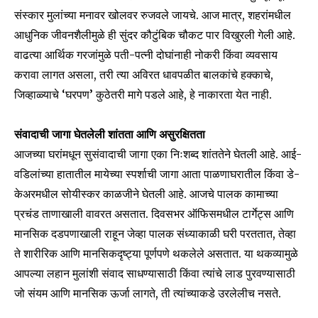
संस्कार मुलांच्या मनावर खोलवर रुजवले जायचे. आज मात्र, शहरांमधील
आधुनिक जीवनशैलीमुळे ही सुंदर कौटुंबिक चौकट पार विखुरली गेली आहे.
वाढत्या आर्थिक गरजांमुळे पती-पत्नी दोघांनाही नोकरी किंवा व्यवसाय
करावा लागत असला, तरी त्या अविरत धावपळीत बालकांचे हक्काचे,
जिव्हाळ्याचे ‘घरपण’ कुठेतरी मागे पडले आहे, हे नाकारता येत नाही.
संवादाची जागा घेतलेली शांतता आणि असुरक्षितता
आजच्या घरांमधून सुसंवादाची जागा एका निःशब्द शांततेने घेतली आहे. आई-
वडिलांच्या हातातील मायेच्या स्पर्शाची जागा आता पाळणाघरातील किंवा डे-
केअरमधील सोयीस्कर काळजीने घेतली आहे. आजचे पालक कामाच्या
प्रचंड ताणाखाली वावरत असतात. दिवसभर ऑफिसमधील टार्गेट्स आणि
मानसिक दडपणाखाली राहून जेव्हा पालक संध्याकाळी घरी परततात, तेव्हा
ते शारीरिक आणि मानसिकदृष्ट्या पूर्णपणे थकलेले असतात. या थकव्यामुळे
आपल्या लहान मुलांशी संवाद साधण्यासाठी किंवा त्यांचे लाड पुरवण्यासाठी
जो संयम आणि मानसिक ऊर्जा लागते, ती त्यांच्याकडे उरलेलीच नसते.