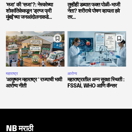
‘मजा’ की ‘सजा’?: नेस्कोच्या
तुम्हीही डब्यात फक्त पोळी-भाजी
शोकांतिकेकडून ‘ड्रग्ज फ्री
नेता? शरीराचे पोषण व्हायला हवे
मुंबई’च्या जनआंदोलनाकडे…
तर…
महाराष्ट्र
आरोग्य
‘आयुष्मान महाराष्ट्र ‘ राज्याची भावी
महाराष्ट्रातील अन्न सुरक्षा स्थिती :
आरोग्य नीती
FSSAI, WHO आणि कॅन्सर
NB मराठी