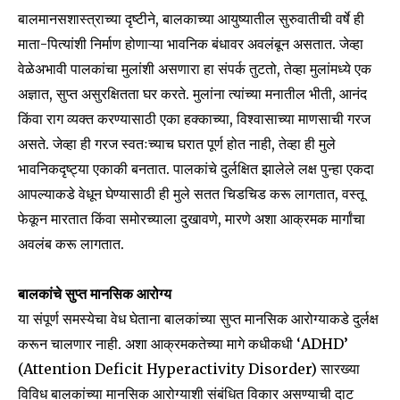
बालमानसशास्त्राच्या दृष्टीने, बालकाच्या आयुष्यातील सुरुवातीची वर्षे ही
माता-पित्यांशी निर्माण होणाऱ्या भावनिक बंधावर अवलंबून असतात. जेव्हा
वेळेअभावी पालकांचा मुलांशी असणारा हा संपर्क तुटतो, तेव्हा मुलांमध्ये एक
अज्ञात, सुप्त असुरक्षितता घर करते. मुलांना त्यांच्या मनातील भीती, आनंद
किंवा राग व्यक्त करण्यासाठी एका हक्काच्या, विश्वासाच्या माणसाची गरज
असते. जेव्हा ही गरज स्वतःच्याच घरात पूर्ण होत नाही, तेव्हा ही मुले
भावनिकदृष्ट्या एकाकी बनतात. पालकांचे दुर्लक्षित झालेले लक्ष पुन्हा एकदा
आपल्याकडे वेधून घेण्यासाठी ही मुले सतत चिडचिड करू लागतात, वस्तू
फेकून मारतात किंवा समोरच्याला दुखावणे, मारणे अशा आक्रमक मार्गांचा
अवलंब करू लागतात.
बालकांचे सुप्त मानसिक आरोग्य
या संपूर्ण समस्येचा वेध घेताना बालकांच्या सुप्त मानसिक आरोग्याकडे दुर्लक्ष
करून चालणार नाही. अशा आक्रमकतेच्या मागे कधीकधी ‘ADHD’
(Attention Deficit Hyperactivity Disorder) सारख्या
Join our community of
विविध बालकांच्या मानसिक आरोग्याशी संबंधित विकार असण्याची दाट