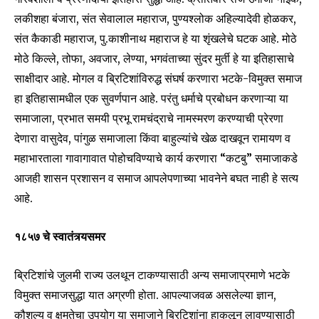
लकीशहा बंजारा, संत सेवालाल महाराज, पुण्यश्लोक अहिल्यादेवी होळकर,
संत कैकाडी महाराज, पु.काशीनाथ महाराज हे या शृंखलेचे घटक आहे. मोठे
मोठे किल्ले, तोफा, अवजार, लेण्या, भगवंताच्या सुंदर मुर्ती हे या इतिहासाचे
साक्षीदार आहे. मोगल व ब्रिटिशांविरुद्ध संघर्ष करणारा भटके-विमुक्त समाज
हा इतिहासामधील एक सुवर्णपान आहे. परंतु धर्माचे प्रबोधन करणाऱ्या या
समाजाला, प्रभात समयी प्रभू रामचंद्राचे नामस्मरण करण्याची प्रेरणा
देणारा वासुदेव, पांगुळ समाजाला किंवा बाहुल्यांचे खेळ दाखवून रामायण व
महाभारताला गावागावात पोहोचविण्याचे कार्य करणारा “कटबु” समाजाकडे
आजही शासन प्रशासन व समाज आपलेपणाच्या भावनेने बघत नाही हे सत्य
आहे.
१८५७ चे स्वातंत्र्यसमर
ब्रिटिशांचे जुलमी राज्य उलथून टाकण्यासाठी अन्य समाजाप्रमाणे भटके
विमुक्त समाजसुद्धा यात अग्रणी होता. आपल्याजवळ असलेल्या ज्ञान,
कौशल्य व क्षमतेचा उपयोग या समाजाने ब्रिटिशांना हाकलून लावण्यासाठी