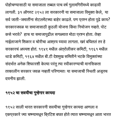
पोहोचण्यासाठी या समाजाला तब्बल पाच वर्ष गुलामगिरीमध्ये काढावी
लागली. ३१ ऑगस्ट २९५२ ला सरकारनी या समाजाला विमुक्त केले, या
Join our community of
सर्व जाती-जमातींना सेटलमेंटच्या बाहेर काढले. पण प्रश्न होता पुढे काय?
SUBSCRIBERS and be part of the
सरकारजवळ या समाजासाठी कुठली योजना किंवा नियोजन नव्हते. पोट
conversation.
कसे भरावे? हाच या समाजापुढील सगळ्यात मोठा प्रश्न होता. तेव्हा
To subscribe, simply enter your email address on our website
नाईलाजाने शिकार व चोरीचा आश्रय घ्यावा लागला. खरं बघितलं तर हे
or click the subscribe button below. Don't worry, we respect
सरकारचं अपयश होतं. १९४९ मधील अंत्रोलीकर कमिटी, १९६१ मधील
your privacy and won't spam your inbox. Your information is
safe with us.
थाडे कमिटी, १९६४ मधील बी.टी देशमुख समितीने भटके विमुक्तांच्या
संदर्भात अनेक शिफारशी केल्या परंतु त्या स्वीकारण्याची मानसिकता
तत्कालीन सरकार जवळ नव्हती परिणामतः या समाजाची स्थिती अजूनच
दयनीय झाली.
SUBSCRIBE
१९५२ चा सवयीचा गुन्हेगार कायदा
I've read and accept the
Privacy Policy
.
१९५२ साली भारत सरकारनी सवयीचा गुन्हेगार कायदा आणला व
एकप्रकारे ज्या चष्म्यामधून ब्रिटिश बघत होते त्यात चष्म्यामधून आता भारत