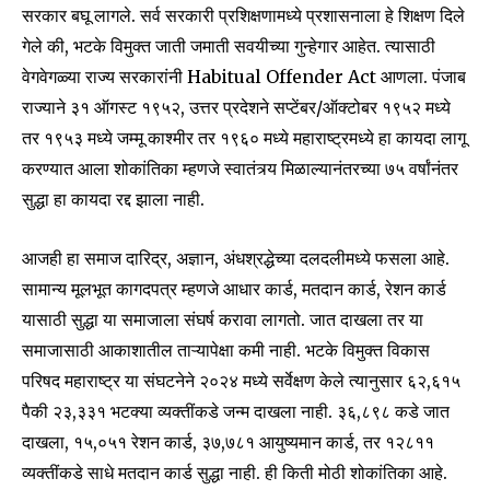
सरकार बघू लागले. सर्व सरकारी प्रशिक्षणामध्ये प्रशासनाला हे शिक्षण दिले
6,300
32,111
75
गेले की, भटके विमुक्त जाती जमाती सवयीच्या गुन्हेगार आहेत. त्यासाठी
Fans
Followers
Followers
वेगवेगळ्या राज्य सरकारांनी Habitual Offender Act आणला. पंजाब
राज्याने ३१ ऑगस्ट १९५२, उत्तर प्रदेशने सप्टेंबर/ऑक्टोबर १९५२ मध्ये
तर १९५३ मध्ये जम्मू काश्मीर तर १९६० मध्ये महाराष्ट्रमध्ये हा कायदा लागू
करण्यात आला शोकांतिका म्हणजे स्वातंत्र्य मिळाल्यानंतरच्या ७५ वर्षांनंतर
सुद्धा हा कायदा रद्द झाला नाही.
आजही हा समाज दारिद्र, अज्ञान, अंधश्रद्धेच्या दलदलीमध्ये फसला आहे.
सामान्य मूलभूत कागदपत्र म्हणजे आधार कार्ड, मतदान कार्ड, रेशन कार्ड
यासाठी सुद्धा या समाजाला संघर्ष करावा लागतो. जात दाखला तर या
समाजासाठी आकाशातील ताऱ्यापेक्षा कमी नाही. भटके विमुक्त विकास
परिषद महाराष्ट्र या संघटनेने २०२४ मध्ये सर्वेक्षण केले त्यानुसार ६२,६१५
पैकी २३,३३१ भटक्या व्यक्तींकडे जन्म दाखला नाही. ३६,८९८ कडे जात
दाखला, १५,०५१ रेशन कार्ड, ३७,७८१ आयुष्यमान कार्ड, तर १२८११
व्यक्तींकडे साधे मतदान कार्ड सुद्धा नाही. ही किती मोठी शोकांतिका आहे.