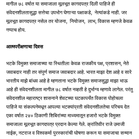
मागील ७८ वर्षात या समाजाला मूलभूत कागदपत्र दिली पाहिजे ही
संवेदनशीलतासुद्धा सत्तेचा उपभोग घेणाऱ्या पक्षाकडे, नेत्यांकडे नाही. जर
मूलभूत कागदपत्र नसेल तर योजना, नियोजन, लाभ, विकास म्हणजे केवळ
गप्पाच होय.
आत्मपरीक्षणाचा दिवस
भटके विमुक्त समाजाच्या या स्थितीला केवळ राजकीय पक्ष, प्रशासन, नेते
जवाबदार नाही तर संपुर्ण समाज जवाबदार आहे. भारत माझा देश आहे व सारे
भारतीय माझे बांधव आहे हे म्हणताना भटके विमुक्त समाजसुद्धा माझा भाऊ
आहे ही संवेदनशीलता मागील ७८ वर्षात नव्हती हे दुर्भाग्य म्हणावे लागेल. परंतु
संवेदनशील महाराष्ट्र शासनाने शेवटच्या घटकापर्यंत विकास पोहोचला
पाहिजे या संकल्पनेमधून आपल्या भटक्यांप्रती संवेदनशीलतेचा परिचय देत
एका वर्षात २४० ठिकाणी शिबिरांच्या माध्यमातून हजारो भटके विमुक्त
समाजाला मूलभूत कागदपत्र प्रदान केल्या गेले. क्रांतिवीर राजे उमाजी
नाईक, नटराज व विश्वकर्मा पुरस्कारांची घोषणा करून या समाजाचा सन्मान