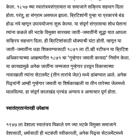
केला. १८५७ च्या स्वातंत्र्यसंग्रामात या समाजाने सक्रिय सहभाग दिला
होता. परंतु, हा संग्राम असफल झाला. ब्रिटिशांनी पुन्हा या प्रकारचे बंड
होऊ नये म्हणून उपाययोजना सुरू केल्या. या संपूर्ण संग्रामाचा शोध घेताना
त्यांना कळले की भटके विमुक्त सारख्या जाती-जमातींनी सुद्धा यात आपला
सक्रिय सहभाग दिला. ही ब्रिटिशांसाठी धोक्याची घंटा होती. म्हणून या
जाती-जमातींना धडा शिकवण्यासाठी १८७१ ला टी.व्ही स्टीफन या ब्रिटिश
अधिकाऱ्याच्या अखत्यारीत १८७१ चा ‘गुन्हेगार जमाती कायदा’ निर्माण केला.
या कायद्यामुळे अनेक जातींना जन्मजात गुन्हेगार ठरवून विकासाच्या
नावाखाली त्यांना सेटलमेंट (तीन तारांचे जेल) मध्ये डांबण्यात आले. अनेक
पिढ्यांनी आम्ही गुन्हेगार जमाती या शिर्षकाखाली या तीन तारेच्या जेलमध्ये
घालविल्या. हा संपूर्ण कालखंड प्रचंड अन्याय व अत्याचार पूर्ण होता.
स्वातंत्रतानंतरही उपेक्षाच
१९४७ ला देशाला स्वातंत्र्य मिळाले पण ज्या भटके विमुक्त समाजाने
देशासाठी, धर्मासाठी ही भटकंती स्वीकारली, अनेक पिढ्या सेटलमेंटमध्ये