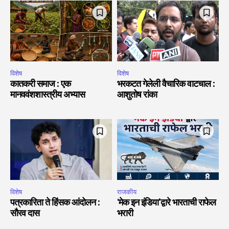
विशेष
विशेष
कातकरी समाज : एक
भरकटत गेलेली वैचारिक वाटचाल :
मानववंशशास्त्रीय अभ्यास
आशुतोष रांका
विशेष
राजकीय
पत्रकारिता ते हिंसक आंदोलन :
‘मेक इन इंडिया’द्वारे भारताची राफेल
सौरव दास
भरारी