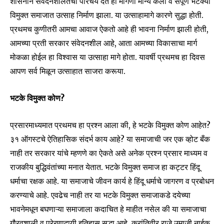
शासनाने संवेदनशीलतेचा परिचय देत ही मागणी मान्य केली व संपूर्ण भटक्या
विमुक्त समाजात उत्साह निर्माण झाला. या उत्साहामागे कारणे सुद्धा होती.
प्रथमच कुणीतरी आमचा आवाज ऐकतो आहे ही भावना निर्माण झाली होती,
आमच्या प्रती सरकार संवेदनशील आहे, आता आमच्या विकासाचा मार्ग
मोकळा होईल हा विश्वास या उत्साहा मागे होता. यावर्षी प्रथमच हा दिवस
आपण सर्व मिळून उत्साहात साजरा करूया.
भटके विमुक्त कोण
?
प्रसारमाध्यमात प्रथमच हा प्रश्न आला की, हे भटके विमुक्त कोण आहेत?
३१ ऑगस्टचे ऐतिहासिक संदर्भ काय आहे? या समाजाची जर एक व्होट बँक
नाही तर सरकार यांचे म्हणणे का ऐकते असे अनेक प्रश्न प्रसार माध्यम व
राजकीय बुद्धिवंतांच्या मनात येतात. भटके विमुक्त समाज हा कट्टर हिंदू
धर्माचा रक्षक आहे. या समाजाचे जीवन कार्य हे हिंदू धर्माचे जागरण व प्रबोधन
करण्याचे आहे. एवढेच नाही तर या भटके विमुक्त समाजाकडे दयेच्या
भावनेमधून बघणाऱ्या समाजाला कदाचित हे माहीत नसेल की या समाजाचा
गौरवशाली व प्रेरणादायी इतिहास सुद्धा आहे. क्रांतिवीर राजे उमाजी नाईक,