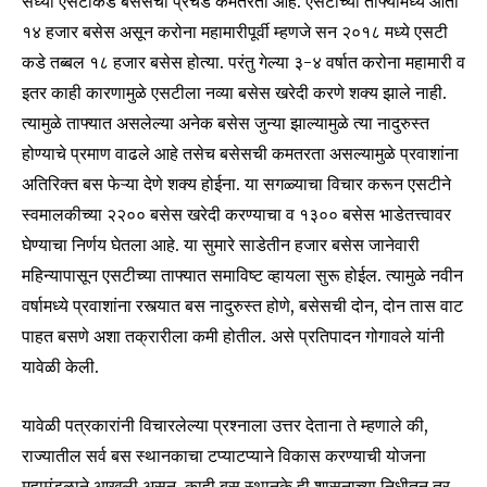
सध्या एसटीकडे बसेसची प्रचंड कमतरता आहे. एसटीच्या ताफ्यामध्ये आता
१४ हजार बसेस असून करोना महामारीपूर्वी म्हणजे सन २०१८ मध्ये एसटी
कडे तब्बल १८ हजार बसेस होत्या. परंतु गेल्या ३-४ वर्षात करोना महामारी व
इतर काही कारणामुळे एसटीला नव्या बसेस खरेदी करणे शक्य झाले नाही.
त्यामुळे ताफ्यात असलेल्या अनेक बसेस जुन्या झाल्यामुळे त्या नादुरुस्त
होण्याचे प्रमाण वाढले आहे तसेच बसेसची कमतरता असल्यामुळे प्रवाशांना
अतिरिक्त बस फेऱ्या देणे शक्य होईना. या सगळ्याचा विचार करून एसटीने
स्वमालकीच्या २२०० बसेस खरेदी करण्याचा व १३०० बसेस भाडेतत्त्वावर
Join our community of
घेण्याचा निर्णय घेतला आहे. या सुमारे साडेतीन हजार बसेस जानेवारी
SUBSCRIBERS and be part of the
महिन्यापासून एसटीच्या ताफ्यात समाविष्ट व्हायला सुरू होईल. त्यामुळे नवीन
conversation.
वर्षामध्ये प्रवाशांना रस्त्यात बस नादुरुस्त होणे, बसेसची दोन, दोन तास वाट
To subscribe, simply enter your email address on our website
पाहत बसणे अशा तक्रारीला कमी होतील. असे प्रतिपादन गोगावले यांनी
or click the subscribe button below. Don't worry, we respect
यावेळी केली.
your privacy and won't spam your inbox. Your information is
safe with us.
यावेळी पत्रकारांनी विचारलेल्या प्रश्नाला उत्तर देताना ते म्हणाले की,
राज्यातील सर्व बस स्थानकाचा टप्याटप्याने विकास करण्याची योजना
महामंडळाने आखली असून, काही बस स्थानके ही शासनाच्या निधीतून तर