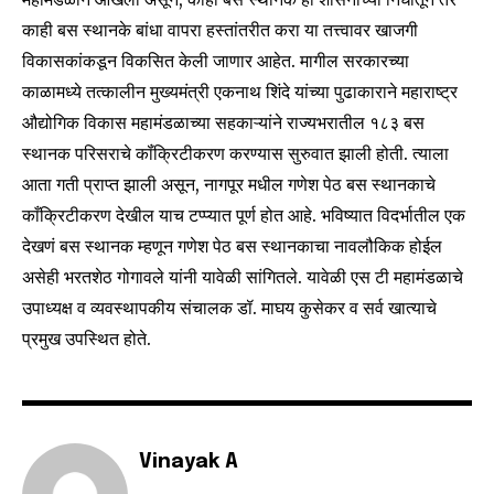
काही बस स्थानके बांधा वापरा हस्तांतरीत करा या तत्त्वावर खाजगी
SUBSCRIBE
विकासकांकडून विकसित केली जाणार आहेत. मागील सरकारच्या
काळामध्ये तत्कालीन मुख्यमंत्री एकनाथ शिंदे यांच्या पुढाकाराने महाराष्ट्र
I've read and accept the
Privacy Policy
.
औद्योगिक विकास महामंडळाच्या सहकाऱ्यांने राज्यभरातील १८३ बस
स्थानक परिसराचे कॉंक्रिटीकरण करण्यास सुरुवात झाली होती. त्याला
आता गती प्राप्त झाली असून, नागपूर मधील गणेश पेठ बस स्थानकाचे
6,300
32,111
75
काँक्रिटीकरण देखील याच टप्प्यात पूर्ण होत आहे. भविष्यात विदर्भातील एक
Fans
Followers
Followers
देखणं बस स्थानक म्हणून गणेश पेठ बस स्थानकाचा नावलौकिक होईल
असेही भरतशेठ गोगावले यांनी यावेळी सांगितले. यावेळी एस टी महामंडळाचे
उपाध्यक्ष व व्यवस्थापकीय संचालक डॉ. माघय कुसेकर व सर्व खात्याचे
प्रमुख उपस्थित होते.
Vinayak A