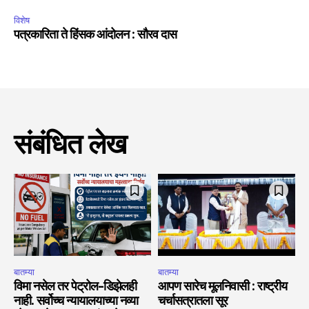
विशेष
पत्रकारिता ते हिंसक आंदोलन : सौरव दास
संबंधित लेख
बातम्या
बातम्या
विमा नसेल तर पेट्रोल-डिझेलही
आपण सारेच मूलनिवासी : राष्ट्रीय
नाही. सर्वोच्च न्यायालयाच्या नव्या
चर्चासत्रातला सूर