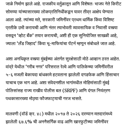
जाळे निर्माण झाले आहे. राजकीय वर्तुळातून आणि विशेषतः भाजप नेते किरीट
सोमय्या यांच्यासारख्या लोकप्रतिनिधींकडून यावर तीव्र आक्षेप घेण्यात
आला आहे. त्यांच्या मते, सरकारी जमिनींवर प्रथम धार्मिक किंवा विशिष्ट
प्रतीके उभी करायची आणि नंतर त्याभोवती व्यावसायिक व निवासी वस्त्या
Join our community of
वसवून ‘व्होट बँक’ तयार करायची, अशी ही एक सुनियोजित साखळी आहे,
SUBSCRIBERS and be part of the
ज्याला ‘लँड जिहाद’ किंवा भू-माफियांचा पॅटर्न म्हणून संबोधले जात आहे.
conversation.
अशा अनधिकृत वस्त्या मुंबईच्या अंतर्गत सुरक्षेसाठी मोठे आव्हान ठरत आहेत.
To subscribe, simply enter your email address on our website
वांद्रे येथील ‘गरीब नगर’ परिसरात रेल्वे आणि पालिकेच्या जमिनींवरील
or click the subscribe button below. Don't worry, we respect
your privacy and won't spam your inbox. Your information is
५-६ मजली बेकायदा बांधकामे हटवताना झालेली दगडफेक आणि हिंसाचार
safe with us.
याचाच एक भाग आहे. अशा संवेदनशील भागांमधील मोहिमांसाठी मुंबई
पोलिसांसह राज्य राखीव पोलीस बल (SRPF) आणि दंगल नियंत्रण
पथकासारख्या मोठ्या फौजफाट्याची गरज भासते.
मालवणी (वॉर्ड क्र. ४८) मधील २०१७ ते २०२६ दरम्यान मतदारांमध्ये
SUBSCRIBE
झालेली ६७.६% ची अननैसर्गिक वाढ आणि खारफुटीच्या जमिनींवर