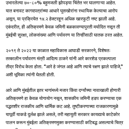
उभारलेल्या ७०-८०% बहुमजली झोपड्या चिंतेत भर घालणाऱ्या आहेत.
I've read and accept the
Privacy Policy
.
यात बनावट कागदपत्रांच्या आधारे घुसखोरांना स्थायिक केल्याचा आरोप
असून, या प्रक्रियेत १४.२ हेक्टरहून अधिक खारफुटी नष्ट झाली आहे.
एकंदरीत, ही अतिक्रमणे केवळ जमिनी बळकावण्यापुरती मर्यादित नसून ती
6,300
32,111
75
मुंबईची सुरक्षा, लोकसंख्या आणि पर्यावरण या तिन्हींसाठी घातक ठरत आहेत.
Fans
Followers
Followers
२०१९ ते २०२२ या काळात महाविकास आघाडी सरकारने, विशेषतः
तत्कालीन पर्यावरण मंत्री आदित्य ठाकरे यांनी आरे कारशेड प्रकल्पाला
तीव्र विरोध केला होता. “आरे हे जंगल आहे आणि त्याचे रक्षण झाले पाहिजे,”
अशी भूमिका त्यांनी घेतली होती.
आरे आणि मुंबईतील इतर भागांमध्ये मजार किंवा दर्ग्यांच्या नावाखाली होणारी
अतिक्रमणे हा केवळ योगायोग नसून, शासकीय जमिनी हडप करण्याचा एक
पद्धतशीर राजकीय आणि धार्मिक कट आहे. तुष्टीकरणाच्या राजकारणामुळे
यापूर्वी याकडे दुर्लक्ष झाले असले, तरी महायुती सरकार कायद्याचे काटेकोर
पालन करून मुंबईला अतिक्रमणमुक्त करण्यासाठी कटिबद्ध असल्याचे चित्र