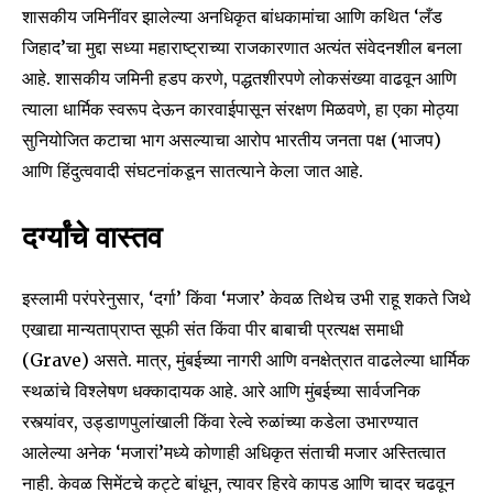
शासकीय जमिनींवर झालेल्या अनधिकृत बांधकामांचा आणि कथित ‘लँड
जिहाद’चा मुद्दा सध्या महाराष्ट्राच्या राजकारणात अत्यंत संवेदनशील बनला
आहे. शासकीय जमिनी हडप करणे, पद्धतशीरपणे लोकसंख्या वाढवून आणि
त्याला धार्मिक स्वरूप देऊन कारवाईपासून संरक्षण मिळवणे, हा एका मोठ्या
सुनियोजित कटाचा भाग असल्याचा आरोप भारतीय जनता पक्ष (भाजप)
आणि हिंदुत्ववादी संघटनांकडून सातत्याने केला जात आहे.
दर्ग्यांचे वास्तव
इस्लामी परंपरेनुसार, ‘दर्गा’ किंवा ‘मजार’ केवळ तिथेच उभी राहू शकते जिथे
एखाद्या मान्यताप्राप्त सूफी संत किंवा पीर बाबाची प्रत्यक्ष समाधी
(Grave) असते. मात्र, मुंबईच्या नागरी आणि वनक्षेत्रात वाढलेल्या धार्मिक
स्थळांचे विश्लेषण धक्कादायक आहे. आरे आणि मुंबईच्या सार्वजनिक
रस्त्यांवर, उड्डाणपुलांखाली किंवा रेल्वे रुळांच्या कडेला उभारण्यात
आलेल्या अनेक ‘मजारां’मध्ये कोणाही अधिकृत संताची मजार अस्तित्वात
नाही. केवळ सिमेंटचे कट्टे बांधून, त्यावर हिरवे कापड आणि चादर चढवून