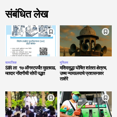
संबंधित लेख
सामाजिक
मुस्लिम
SIR ला १७ ऑगस्टपर्यंत मुदतवाढ,
मशिदसुद्धा घोषित शांतता क्षेत्रच,
मतदार नोंदणीची सोपी पद्धत
उच्च न्यायालयाचे प्रशासनावर
ताशेरे