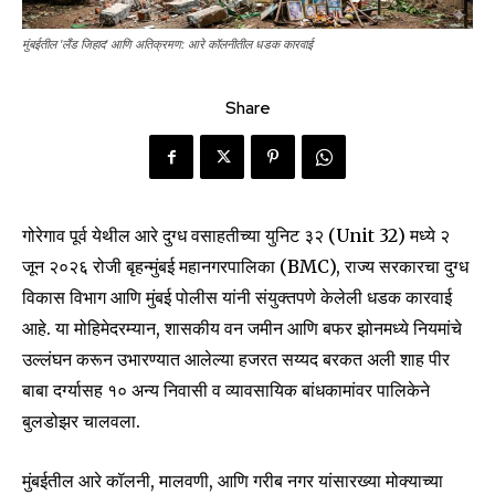
मुंबईतील 'लँड जिहाद' आणि अतिक्रमण: आरे कॉलनीतील धडक कारवाई
Share
गोरेगाव पूर्व येथील आरे दुग्ध वसाहतीच्या युनिट ३२ (Unit 32) मध्ये २
जून २०२६ रोजी बृहन्मुंबई महानगरपालिका (BMC), राज्य सरकारचा दुग्ध
विकास विभाग आणि मुंबई पोलीस यांनी संयुक्तपणे केलेली धडक कारवाई
आहे. या मोहिमेदरम्यान, शासकीय वन जमीन आणि बफर झोनमध्ये नियमांचे
उल्लंघन करून उभारण्यात आलेल्या हजरत सय्यद बरकत अली शाह पीर
बाबा दर्ग्यासह १० अन्य निवासी व व्यावसायिक बांधकामांवर पालिकेने
बुलडोझर चालवला.
मुंबईतील आरे कॉलनी, मालवणी, आणि गरीब नगर यांसारख्या मोक्याच्या