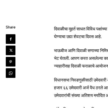
Share
दिवाळीचा मुहर्त साधत विविध पक्षांच्
Join our commu
घेण्याचा उद्या शेवटचा दिवस आहे.
SUBSCRIBERS an
भाऊबीज आणि दिवाळी सणाच्या निमित्तान
of the conversa
भेट घेतली. आपण करत असलेल्या काम
To subscribe, simply enter your e
न्याहारीसह दिवाळी फराळाचे आयोजन 
the subscribe button below. Don'
won't spam your inbox. Your infor
विधानसभा निवडणुकीसाठी उमेदवारी अर
हजार ६६ उमेदवारी अर्ज वैध ठरले आह
उमेदवारांची संख्या अतिशय मर्यादित 
6,300