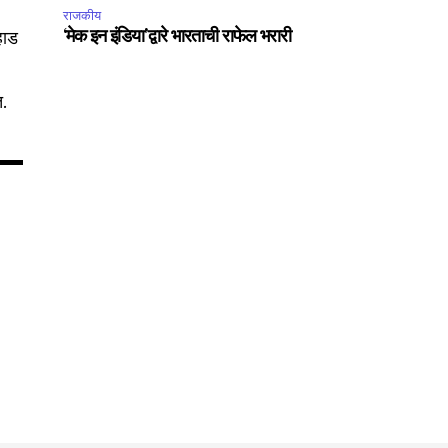
राजकीय
Followers
हाड
‘मेक इन इंडिया’द्वारे भारताची राफेल भरारी
त.