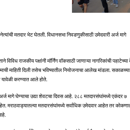
या नेत्यांची मतदार भेट घेतली. विधानसभा निवडणुकीसाठी उमेदवारी अर्ज मागे
nity of
d be part
े विविध राजकीय पक्षांनी मॉर्निंग वॉकसाठी जाणाऱ्या नागरिकांची पहाटेच्या 
tion.
ाची माहिती दिली तसेच भविष्यातील नियोजनाचा आलेख मांडला. सकाळच्या
mail address on our website or click
यावेळी करण्यात आले होते.
t worry, we respect your privacy and
I've read and a
mation is safe with us.
्ज मागे घेण्याचा उद्या शेवटचा दिवस आहे. २८८ मतदारसंघांमध्ये एकंदर ७
ेत. मराठवाड्यातल्या मतदारसंघांमध्ये सर्वाधिक उमेदवार आहेत तर कोकणा
आहे.
32,111