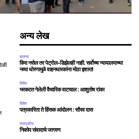
अन्य लेख
बातम्या
विमा नसेल तर पेट्रोल-डिझेलही नाही. सर्वोच्च न्यायालयाच्या
वेळी
नव्या धोरणामुळे वाहनधारकांना मोठा इशारा!
SUBSCRIBE
विशेष
भरकटत गेलेली वैचारिक वाटचाल : आशुतोष रांका
ccept the
Privacy Policy
.
विशेष
पत्रकारिता ते हिंसक आंदोलन : सौरव दास
त
संपादकीय
निकोप संवादाचे जागरण
75