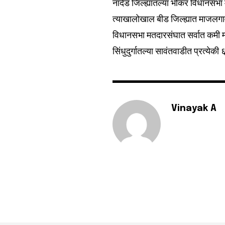
नांदेड जिल्ह्यातल्या भोकर विधानसभा
Fans
त्याखालोखाल बीड जिल्ह्यात माजलगाव
विधानसभा मतदारसंघात सर्वात कमी म्ह
सिंधुदुर्गातल्या सावंतवाडीत प्रत्ये
Vinayak A