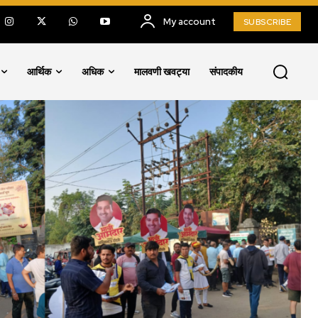
My account
SUBSCRIBE
आर्थिक
अधिक
मालवणी खवट्या
संपादकीय