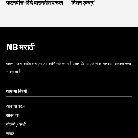
फडणवीस-शिंदे बारामतीत दाखल
‘मिशन एकत्र’
NB मराठी
बातम्या जशा आहेत तशा, ताज्या आणि तर्कसंगत ! विचार देशाचा, कानोसा जगाचा! आवाज नव्या
भारताचा !
आमच्या विषयी
आमच्या बद्दल
सोबत या
नोकरी / संधी
संपर्क