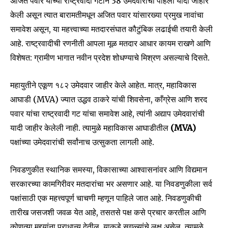
अजित पवार यांच्या राष्ट्रवादी गटाने 38 उमेदवारांची पहिली यादी जाहीर
केली असून त्यात बारामतीमधून अजित पवार यांसारख्या प्रमुख नावांचा
समावेश असून, या महत्त्वाच्या मतदारसंघात कौटुंबिक लढाईची तयारी केली
Join our community of
आहे. राष्ट्रवादीची रणनीती आपला मूळ मतदार आधार कायम राखणे आणि
SUBSCRIBERS and be part of the
विशेषत: ग्रामीण भागात नवीन प्रदेश शोधण्याचे मिश्रण असल्याचे दिसते.
conversation.
महायुतीने एकूण १८२ उमेदवार जाहीर केले आहेत. मात्र, महाविकास
To subscribe, simply enter your email address on our website
or click the subscribe button below. Don't worry, we respect
आघाडी (MVA) ज्यात उद्धव ठाकरे यांची शिवसेना, काँग्रेस आणि शरद
your privacy and won't spam your inbox. Your information is
पवार यांचा राष्ट्रवादी गट यांचा समावेश आहे, त्यांनी अद्याप उमेदवारांची
safe with us.
यादी जाहीर केलेली नाही. त्यामुळे महाविकास आघाडीतील
(MVA)
पक्षांच्या उमेदवारांची सर्वांनाच उत्सुकता लागली आहे.
निवडणुकीत स्थानिक समस्या, विकासाच्या आश्वासनांवर आणि विद्यमान
SUBSCRIBE
सरकारच्या कामगिरीवर मतदारांचा भर असणार आहे. या निवडणुकीला सर्व
पक्षांसाठी एक महत्त्वपूर्ण चाचणी म्हणून पाहिले जात आहे. निवडणुकीची
I've read and accept the
Privacy Policy
.
तारीख जसजशी जवळ येत आहे, तसतसे पक्ष कसे प्रचार करतील आणि
कोणत्या मुद्द्यांना प्राधान्य देतील, याकडे सगळ्यांचे लक्ष असेल. त्यामुळे