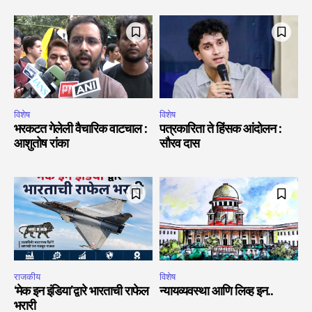
विशेष
विशेष
भरकटत गेलेली वैचारिक वाटचाल :
पत्रकारिता ते हिंसक आंदोलन :
आशुतोष रांका
सौरव दास
राजकीय
विशेष
‘मेक इन इंडिया’द्वारे भारताची राफेल
न्यायव्यवस्था आणि लिव्ह इन..
भरारी