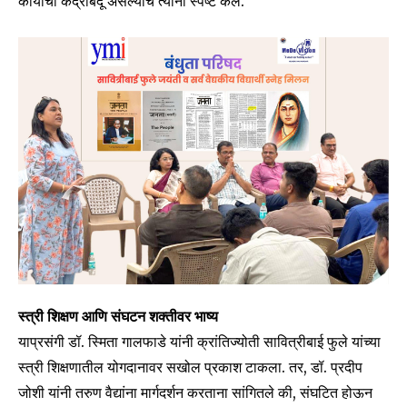
कार्याचा केंद्रबिंदू असल्याचे त्यांनी स्पष्ट केले.
Join our community of
SUBSCRIBERS and be part of the
conversation.
स्त्री शिक्षण आणि संघटन शक्तीवर भाष्य
याप्रसंगी डॉ. स्मिता गालफाडे यांनी क्रांतिज्योती सावित्रीबाई फुले यांच्या
To subscribe, simply enter your email address on our website
or click the subscribe button below. Don't worry, we respect
स्त्री शिक्षणातील योगदानावर सखोल प्रकाश टाकला. तर, डॉ. प्रदीप
your privacy and won't spam your inbox. Your information is
जोशी यांनी तरुण वैद्यांना मार्गदर्शन करताना सांगितले की, संघटित होऊन
safe with us.