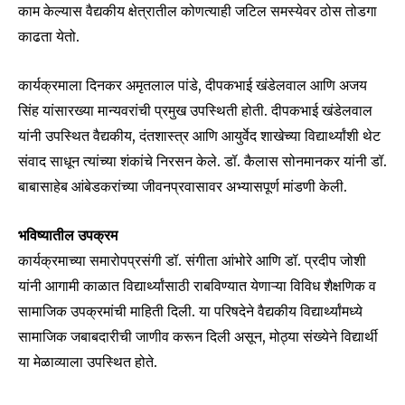
काम केल्यास वैद्यकीय क्षेत्रातील कोणत्याही जटिल समस्येवर ठोस तोडगा
काढता येतो.
कार्यक्रमाला दिनकर अमृतलाल पांडे, दीपकभाई खंडेलवाल आणि अजय
सिंह यांसारख्या मान्यवरांची प्रमुख उपस्थिती होती. दीपकभाई खंडेलवाल
SUBSCRIBE
यांनी उपस्थित वैद्यकीय, दंतशास्त्र आणि आयुर्वेद शाखेच्या विद्यार्थ्यांशी थेट
संवाद साधून त्यांच्या शंकांचे निरसन केले. डॉ. कैलास सोनमानकर यांनी डॉ.
I've read and accept the
Privacy Policy
.
बाबासाहेब आंबेडकरांच्या जीवनप्रवासावर अभ्यासपूर्ण मांडणी केली.
भविष्यातील उपक्रम
6,300
32,111
75
कार्यक्रमाच्या समारोपप्रसंगी डॉ. संगीता आंभोरे आणि डॉ. प्रदीप जोशी
Fans
Followers
Followers
यांनी आगामी काळात विद्यार्थ्यांसाठी राबविण्यात येणाऱ्या विविध शैक्षणिक व
सामाजिक उपक्रमांची माहिती दिली. या परिषदेने वैद्यकीय विद्यार्थ्यांमध्ये
सामाजिक जबाबदारीची जाणीव करून दिली असून, मोठ्या संख्येने विद्यार्थी
या मेळाव्याला उपस्थित होते.