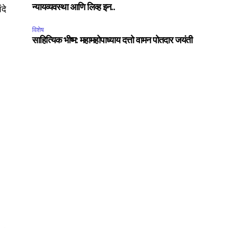
दे
न्यायव्यवस्था आणि लिव्ह इन..
विशेष
साहित्यिक भीष्म: महामहोपाध्याय दत्तो वामन पोतदार जयंती
SUBSCRIBE
ccept the
Privacy Policy
.
75
Followers