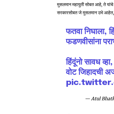
मुसलमान महायुती सोबत आहे, ते यांचे 
Join our commu
सरकारसोबत जे मुसलमान उभे आहेत, आम्
SUBSCRIBERS an
of the conversa
फतवा निघाला, हिंद
फडणवीसांना पर
To subscribe, simply enter your e
the subscribe button below. Don'
won't spam your inbox. Your infor
हिंदूंनो सावध व्हा,
वोट जिहादची अ
pic.twitte
6,300
Fans
— Atul Bhat