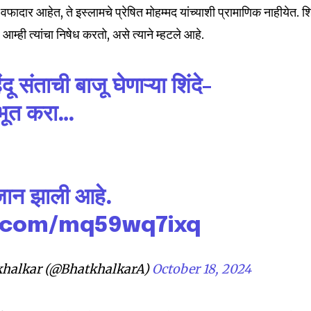
वफादार आहेत, ते इस्लामचे प्रेषित मोहम्मद यांच्याशी प्रामाणिक नाहीयेत. शिं
nity of
ही त्यांचा निषेध करतो, असे त्याने म्हटले आहे.
d be part
tion.
ू संताची बाजू घेणाऱ्या शिंदे-
ाभूत करा…
mail address on our website or click
t worry, we respect your privacy and
I've read and a
mation is safe with us.
जान झाली आहे.
r.com/mq59wq7ixq
32,111
Followers
khalkar (@BhatkhalkarA)
October 18, 2024