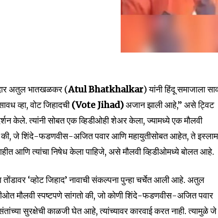
आमदार अतुल भातखळकर (
Atul Bhatkhalkar
) यांनी हिंदू समाजाला स
ो सावध व्हा, वोट जिहादची
(Vote Jihad)
अजान झाली आहे,” असे ट्विट
शन केले. त्यांनी सोबत एक व्हिडीओही शेअर केला, ज्यामध्ये एक मौलवी
 की, जे शिंदे-फडणवीस-अजित पवार आणि महायुतीसोबत आहेत, ते इस्लाम
 नाहीत आणि त्यांचा निषेध केला पाहिजे, असे मौलवी व्हिडीओमध्ये बोलत आहे.
ा तोंडावर ‘व्होट जिहाद’ नावाची संकल्पना पुन्हा चर्चेत आली आहे. अतुल
िडीओत मौलवी स्पष्टपणे सांगतो की, जो कोणी शिंदे-फडणवीस-अजित पवार
ांच्या सुरक्षेची काळजी घेत आहे, त्यांच्यावर कारवाई करत नाही. त्यामुळे जे