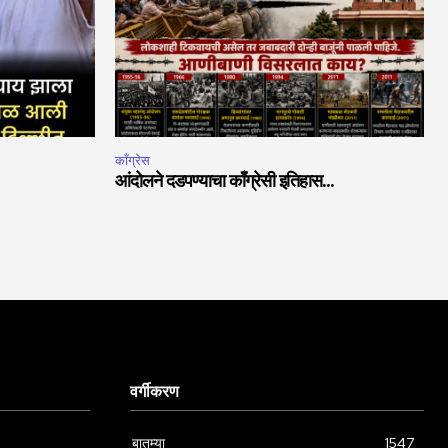
काँग्रेस
आंदोलने दडपण्याचा काँग्रेसी इतिहास…
वर्गीकरण
बातम्या
1547