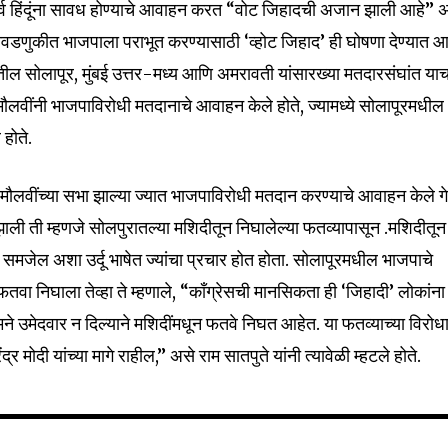
्व हिंदूंना सावध होण्याचे आवाहन करत “वोट जिहादची अजान झाली आहे” 
िवडणुकीत भाजपाला पराभूत करण्यासाठी ‘व्होट जिहाद’ ही घोषणा देण्यात 
्रातील सोलापूर, मुंबई उत्तर-मध्य आणि अमरावती यांसारख्या मतदारसंघांत या
लवींनी भाजपाविरोधी मतदानाचे आवाहन केले होते, ज्यामध्ये सोलापूरमधील
होते.
मौलवींच्या सभा झाल्या ज्यात भाजपाविरोधी मतदान करण्याचे आवाहन केले गे
ात झाली ती म्हणजे सोलपुरातल्या मशिदीतून निघालेल्या फतव्यापासून .मशिदीतून
 समजेल अशा उर्दू भाषेत ज्यांचा प्रचार होत होता. सोलापूरमधील भाजपाचे
 फतवा निघाला तेव्हा ते म्हणाले, “काँग्रेसची मानसिकता ही ‘जिहादी’ लोकांना
े उमेदवार न दिल्याने मशिदींमधून फतवे निघत आहेत. या फतव्याच्या विरोध
र मोदी यांच्या मागे राहील,” असे राम सातपुते यांनी त्यावेळी म्हटले होते.