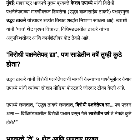
मुंबई:
महाराष्ट्र भाजपचे मुख्य प्रवक्ते
केशव उपाध्ये
यांनी विरोधी
पक्षनेतेपदाच्या मागणीवरून शिवसेना (उद्धव बाळासाहेब ठाकरे) पक्षप्रमुख
उद्धव ठाकरे
यांच्यावर अत्यंत तिखट शब्दांत निशाणा साधला आहे. उपाध्ये
यांनी ‘पाच’ थेट प्रश्न विचारत, विधिमंडळातील ठाकरे यांच्या
अनुपस्थितीवर आणि कार्यशैलीवर बोट ठेवले आहे.
‘विरोधी पक्षनेतेपद द्या’, पण साडेतीन वर्षे तुम्ही कुठे
होता?
उद्धव ठाकरे यांनी विरोधी पक्षनेतेपदाची मागणी केल्याच्या पार्श्वभूमीवर केशव
उपाध्ये यांनी त्यांच्या सोशल मीडिया पोस्टद्वारे जोरदार टीका केली आहे.
उपाध्ये म्हणतात, “उद्धव ठाकरे म्हणतात,
विरोधी पक्षनेतेपद द्या…
पण प्रश्न
असा— विधिमंडळातील विरोधी पक्षात बसून गेले
साडेतीन वर्ष
ते नेमकं कुठे
होते?”
भाजपचे ‘ते’ ५ थेट आणि धारदार प्रश्न