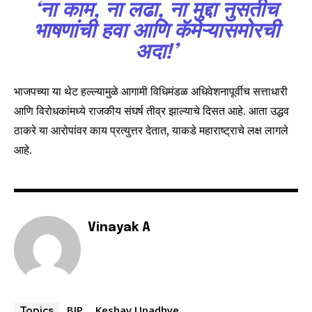
‘ना काम, ना लढा, ना मुद्दा
नुसतीच
भाषणांची हवा आणि कॅमेऱ्यासमोरची
अदा!’
SUBSCRIBE
भाजपच्या या थेट हल्ल्यामुळे आगामी विधिमंडळ अधिवेशनापूर्वीच सत्ताधारी
आणि विरोधकांमध्ये राजकीय संघर्ष तीव्र झाल्याचे दिसत आहे. आता उद्धव
I've read and accept the
Privacy Policy
.
ठाकरे या आरोपांवर काय प्रत्युत्तर देतात, याकडे महाराष्ट्राचे लक्ष लागले
आहे.
6,300
32,111
75
Fans
Followers
Followers
Vinayak A
BJP
Keshav Upadhye
Topics