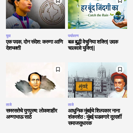
युवा
पर्यावरण
एक पदक, दोन संदेश: करुणा आणि
बळ बुद्धी वेचुनिया शक्ति| उदक
देशभक्ती
चालवावे युक्ति||
ताजे
ताजे
समरसतेचे युगपुरुष: लोकशाहीर
आधुनिक मुंबईचे शिल्पकार नाना
अण्णाभाऊ साठे
शंकरशेठ : मुंबई घडवणारे दूरदर्शी
समाजसुधारक