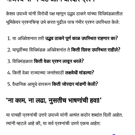
केशव उपाध्ये यांनी विरोधी पक्ष म्हणून उद्धव ठाकरे यांच्या विधिमंडळातील
भूमिकेवर प्रश्नचिन्ह उभे करत पुढील पाच गंभीर प्रश्न उपस्थित केले:
या अधिवेशनात तरी
उद्धव ठाकरे पूर्ण काळ उपस्थित राहणार का?
यापूर्वीच्या विधिमंडळ अधिवेशनांत ते
किती दिवस उपस्थित राहीले?
विधिमंडळात
किती वेळा प्रश्न लावून धरले?
किती वेळा राज्याच्या जनतेसाठी
लक्षवेधी मांडल्या?
Join our community of
वैधानिक आयुधे वापरून
किती जोरदार मांडणी केली?
SUBSCRIBERS and be part of the
conversation.
‘ना काम, ना लढा, नुसतीच भाषणांची हवा!’
To subscribe, simply enter your email address on our website
या पाचही प्रश्नांची उत्तरे उपाध्ये यांनी अत्यंत कठोर शब्दांत दिली आहेत.
or click the subscribe button below. Don't worry, we respect
त्यांनी म्हटले आहे की, या सर्व प्रश्नांची उत्तरे एकच आहेत:
your privacy and won't spam your inbox. Your information is
safe with us.