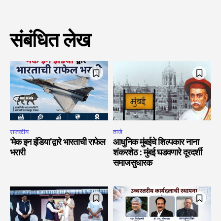
संबंधित लेख
राजकीय
ताजे
‘मेक इन इंडिया’द्वारे भारताची राफेल
आधुनिक मुंबईचे शिल्पकार नाना
भरारी
शंकरशेठ : मुंबई घडवणारे दूरदर्शी
समाजसुधारक