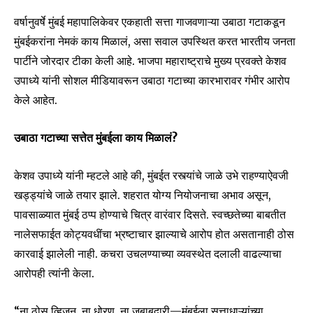
वर्षानुवर्षे मुंबई महापालिकेवर एकहाती सत्ता गाजवणाऱ्या उबाठा गटाकडून
मुंबईकरांना नेमकं काय मिळालं, असा सवाल उपस्थित करत भारतीय जनता
पार्टीने जोरदार टीका केली आहे. भाजपा महाराष्ट्राचे मुख्य प्रवक्ते केशव
उपाध्ये यांनी सोशल मीडियावरून उबाठा गटाच्या कारभारावर गंभीर आरोप
केले आहेत.
उबाठा गटाच्या सत्तेत मुंबईला काय मिळालं?
केशव उपाध्ये यांनी म्हटले आहे की, मुंबईत रस्त्यांचे जाळे उभे राहण्याऐवजी
खड्ड्यांचे जाळे तयार झाले. शहरात योग्य नियोजनाचा अभाव असून,
पावसाळ्यात मुंबई ठप्प होण्याचे चित्र वारंवार दिसते. स्वच्छतेच्या बाबतीत
नालेसफाईत कोट्यवधींचा भ्रष्टाचार झाल्याचे आरोप होत असतानाही ठोस
कारवाई झालेली नाही. कचरा उचलण्याच्या व्यवस्थेत दलाली वाढल्याचा
आरोपही त्यांनी केला.
“ना ठोस व्हिजन, ना धोरण, ना जबाबदारी—मुंबईला सत्ताधाऱ्यांच्या