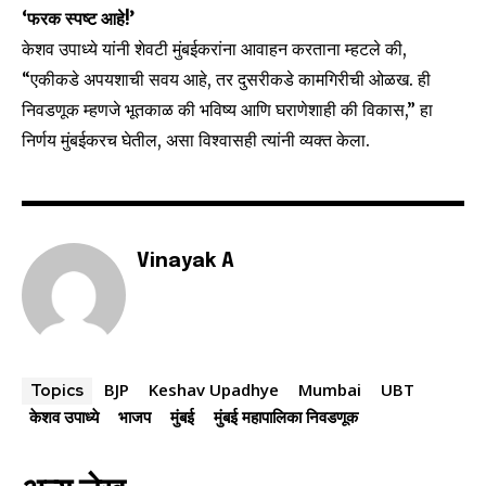
‘फरक स्पष्ट आहे!’
I've read and accept the
Privacy Policy
.
केशव उपाध्ये यांनी शेवटी मुंबईकरांना आवाहन करताना म्हटले की,
“एकीकडे अपयशाची सवय आहे, तर दुसरीकडे कामगिरीची ओळख. ही
निवडणूक म्हणजे भूतकाळ की भविष्य आणि घराणेशाही की विकास,” हा
6,300
32,111
75
Fans
Followers
Followers
निर्णय मुंबईकरच घेतील, असा विश्वासही त्यांनी व्यक्त केला.
Vinayak A
BJP
Keshav Upadhye
Mumbai
UBT
Topics
केशव उपाध्ये
भाजप
मुंबई
मुंबई महापालिका निवडणूक