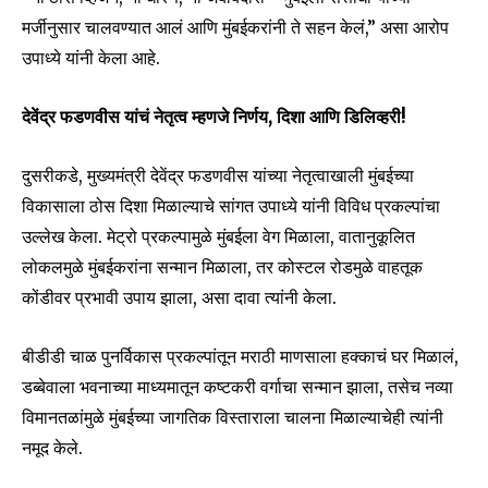
मर्जीनुसार चालवण्यात आलं आणि मुंबईकरांनी ते सहन केलं,” असा आरोप
उपाध्ये यांनी केला आहे.
देवेंद्र फडणवीस यांचं नेतृत्व म्हणजे निर्णय, दिशा आणि डिलिव्हरी!
Join our community of
SUBSCRIBERS and be part of the
दुसरीकडे, मुख्यमंत्री देवेंद्र फडणवीस यांच्या नेतृत्वाखाली मुंबईच्या
conversation.
विकासाला ठोस दिशा मिळाल्याचे सांगत उपाध्ये यांनी विविध प्रकल्पांचा
उल्लेख केला. मेट्रो प्रकल्पामुळे मुंबईला वेग मिळाला, वातानुकूलित
To subscribe, simply enter your email address on our website
or click the subscribe button below. Don't worry, we respect
लोकलमुळे मुंबईकरांना सन्मान मिळाला, तर कोस्टल रोडमुळे वाहतूक
your privacy and won't spam your inbox. Your information is
कोंडीवर प्रभावी उपाय झाला, असा दावा त्यांनी केला.
safe with us.
बीडीडी चाळ पुनर्विकास प्रकल्पांतून मराठी माणसाला हक्काचं घर मिळालं,
डब्बेवाला भवनाच्या माध्यमातून कष्टकरी वर्गाचा सन्मान झाला, तसेच नव्या
विमानतळांमुळे मुंबईच्या जागतिक विस्ताराला चालना मिळाल्याचेही त्यांनी
नमूद केले.
SUBSCRIBE