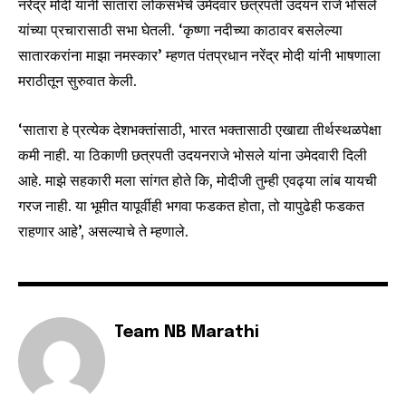
नरेंद्र मोदी यांनी सातारा लोकसभेचे उमेदवार छत्रपती उदयन राजे भोसले
यांच्या प्रचारासाठी सभा घेतली. ‘कृष्णा नदीच्या काठावर बसलेल्या
सातारकरांना माझा नमस्कार’ म्हणत पंतप्रधान नरेंद्र मोदी यांनी भाषणाला
मराठीतून सुरुवात केली.
‘सातारा हे प्रत्येक देशभक्तांसाठी, भारत भक्तासाठी एखाद्या तीर्थस्थळपेक्षा
कमी नाही. या ठिकाणी छत्रपती उदयनराजे भोसले यांना उमेदवारी दिली
Join our community of
आहे. माझे सहकारी मला सांगत होते कि, मोदीजी तुम्ही एवढ्या लांब यायची
SUBSCRIBERS and be part of the
conversation.
गरज नाही. या भूमीत यापूर्वीही भगवा फडकत होता, तो यापुढेही फडकत
राहणार आहे’, असल्याचे ते म्हणाले.
To subscribe, simply enter your email address on our website
or click the subscribe button below. Don't worry, we respect
your privacy and won't spam your inbox. Your information is
safe with us.
Team NB Marathi