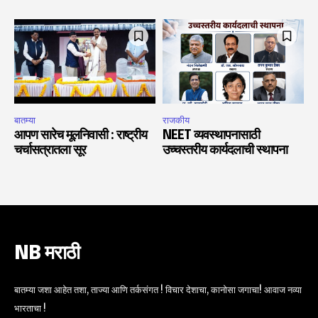
बातम्या
राजकीय
आपण सारेच मूलनिवासी : राष्ट्रीय
NEET व्यवस्थापनासाठी
चर्चासत्रातला सूर
उच्चस्तरीय कार्यदलाची स्थापना
NB मराठी
बातम्या जशा आहेत तशा, ताज्या आणि तर्कसंगत ! विचार देशाचा, कानोसा जगाचा! आवाज नव्या
भारताचा !