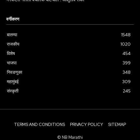
भरकटत गेलेली वैचारिक वाटचाल : आशुतोष रांका
वर्गीकरण
बातम्या
1548
राजकीय
1020
विशेष
454
भाजपा
399
निवडणुका
348
महामुंबई
309
संस्कृती
245
TERMS AND CONDITIONS
PRIVACY POLICY
SITEMAP
© NB Marathi