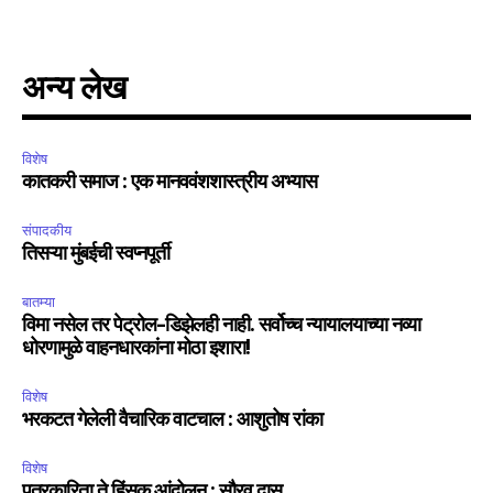
SUBSCRIBE
I've read and accept the
Privacy Policy
.
अन्य लेख
विशेष
6,300
32,111
75
कातकरी समाज : एक मानववंशशास्त्रीय अभ्यास
Fans
Followers
Followers
संपादकीय
तिसऱ्या मुंबईची स्वप्नपूर्ती
बातम्या
विमा नसेल तर पेट्रोल-डिझेलही नाही. सर्वोच्च न्यायालयाच्या नव्या
धोरणामुळे वाहनधारकांना मोठा इशारा!
विशेष
भरकटत गेलेली वैचारिक वाटचाल : आशुतोष रांका
विशेष
पत्रकारिता ते हिंसक आंदोलन : सौरव दास