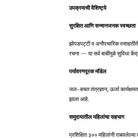
won't spam your inbox. Your infor
उपक्रमाची वैशिष्ट्ये
सुरक्षित आणि सन्मानजनक स्वच्छता
झोपडपट्टी व अनौपचारिक वसाहतींतील म
6,300
Fans
रचना — या सर्व बाबींमुळे सुविधा कें
पर्यावरणपूरक मॉडेल
जल-बचत तंत्रज्ञान, ऊर्जा कार्यक्षम
झाला आहे.
समुदायातील महिलांचा सहभाग
प्रशिक्षित ३०० महिलांनी राबवलेल्या 