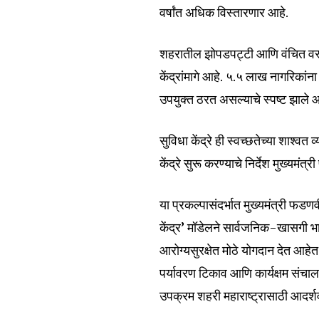
वर्षांत अधिक विस्तारणार आहे.
शहरातील झोपडपट्टी आणि वंचित वस्त्या
केंद्रांमागे आहे. ५.५ लाख नागरिकांना
उपयुक्त ठरत असल्याचे स्पष्ट झाले आ
सुविधा केंद्रे ही स्वच्छतेच्या शाश्वत
केंद्रे सुरू करण्याचे निर्देश मुख्यमं
या प्रकल्पासंदर्भात मुख्यमंत्री फड
Join our commu
केंद्र’ मॉडेलने सार्वजनिक-खासगी भाग
SUBSCRIBERS an
आरोग्यसुरक्षेत मोठे योगदान देत आहे
of the conversa
पर्यावरण टिकाव आणि कार्यक्षम संचाल
To subscribe, simply enter your e
उपक्रम शहरी महाराष्ट्रासाठी आदर्
the subscribe button below. Don'