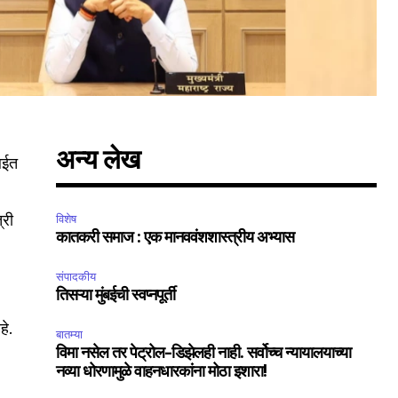
अन्य लेख
ंबईत
्री
विशेष
कातकरी समाज : एक मानववंशशास्त्रीय अभ्यास
संपादकीय
तिसऱ्या मुंबईची स्वप्नपूर्ती
हे.
बातम्या
विमा नसेल तर पेट्रोल-डिझेलही नाही. सर्वोच्च न्यायालयाच्या
नव्या धोरणामुळे वाहनधारकांना मोठा इशारा!