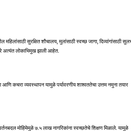
mation is safe with us.
हिलांसाठी सुरक्षित शौचालय, मुलांसाठी स्वच्छ जागा, दिव्यांगांसाठी सुल
32,111
Followers
द्रे अत्यंत लोकाभिमुख झाली आहेत.
ता आणि कचरा व्यवस्थापन यामुळे पर्यावरणीय शाश्वततेचा उत्तम नमुना तयार
वर्तनबदल मोहिमेमुळे ७.५ लाख नागरिकांना स्वच्छतेचे शिक्षण मिळाले. यामुळे