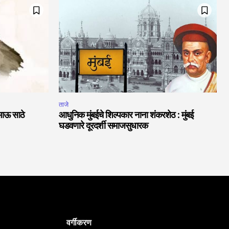
ताजे
भाऊ साठे
आधुनिक मुंबईचे शिल्पकार नाना शंकरशेठ : मुंबई
घडवणारे दूरदर्शी समाजसुधारक
वर्गीकरण