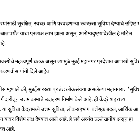
ंसाठी सुरक्षित, स्वच्छ आणि परवडणाऱ्या स्वच्छता सुविधा देण्याचे उद्दिष्ट 
 आतापर्यंत याचा प्रत्यक्ष लाभ झाला असून, आरोग्यदृष्ट्यादेखील हे मॉडेल
हे.
 व्यवस्थेचे महत्त्वपूर्ण घटक असून त्यामुळे मुंबई महानगर प्रदेशात आणखी सुवि
त्री फडणवीस यांनी दिले आहेत.
णवीस म्हणाले की, मुंबईसारख्या प्रचंड लोकसंख्या असलेल्या महानगरात ‘सुवि
nity of
ीदारीतून उत्तम कामाचे उदाहरण निर्माण केले आहे. ही केंद्रे शहराच्या
d be part
त. या सुविधा केंद्रामध्ये उत्तम सुविधा, लोकसहभाग, वर्तणूक बदल, आर्थिक 
tion.
न यावर विशेष लक्ष देण्यात आले आहे. हे सर्व अत्यंत उल्लेखनीय असून हा
mail address on our website or click
शवत आहे.
t worry, we respect your privacy and
I've read and a