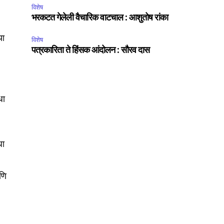
विशेष
भरकटत गेलेली वैचारिक वाटचाल : आशुतोष रांका
या
विशेष
पत्रकारिता ते हिंसक आंदोलन : सौरव दास
धा
धा
आणि
SUBSCRIBE
ccept the
Privacy Policy
.