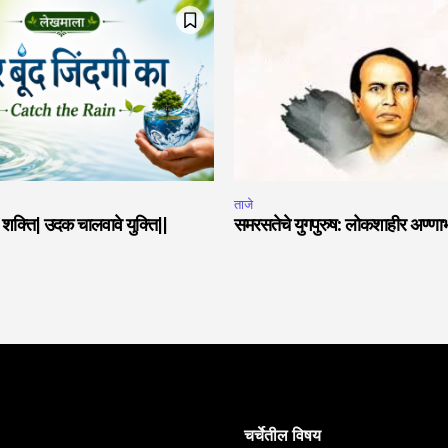
ताजे
या शक्ति| उदक चालवावे युक्ति||
समरसतेचे युगपुरुष: लोकशाहीर अण्णा
चर्चेतील विषय