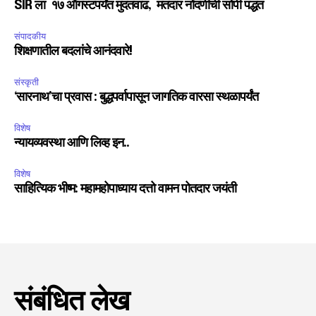
SIR ला १७ ऑगस्टपर्यंत मुदतवाढ, मतदार नोंदणीची सोपी पद्धत
संपादकीय
शिक्षणातील बदलांचे आनंदवारे!
संस्कृती
‘सारनाथ’चा प्रवास : बुद्धपर्वापासून जागतिक वारसा स्थळापर्यंत
विशेष
न्यायव्यवस्था आणि लिव्ह इन..
विशेष
साहित्यिक भीष्म: महामहोपाध्याय दत्तो वामन पोतदार जयंती
संबंधित लेख