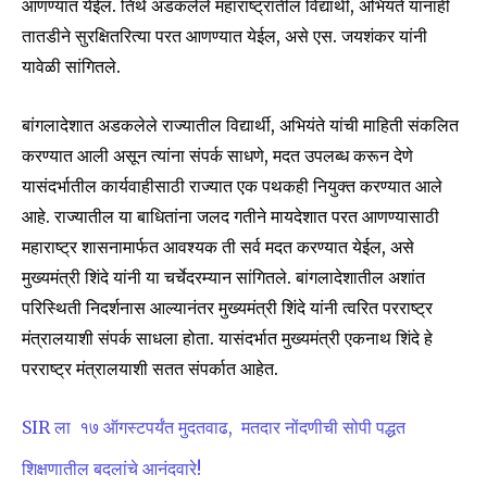
आणण्यात येईल. तिथे अडकलेले महाराष्ट्रातील विद्यार्थी, अभियंते यांनाही
तातडीने सुरक्षितरित्या परत आणण्यात येईल, असे एस. जयशंकर यांनी
यावेळी सांगितले.
Join our community of
SUBSCRIBERS and be part of the
conversation.
बांगलादेशात अडकलेले राज्यातील विद्यार्थी, अभियंते यांची माहिती संकलित
करण्यात आली असून त्यांना संपर्क साधणे, मदत उपलब्ध करून देणे
To subscribe, simply enter your email address on our website
यासंदर्भातील कार्यवाहीसाठी राज्यात एक पथकही नियुक्त करण्यात आले
or click the subscribe button below. Don't worry, we respect
your privacy and won't spam your inbox. Your information is
आहे. राज्यातील या बाधितांना जलद गतीने मायदेशात परत आणण्यासाठी
safe with us.
महाराष्ट्र शासनामार्फत आवश्यक ती सर्व मदत करण्यात येईल, असे
मुख्यमंत्री शिंदे यांनी या चर्चेदरम्यान सांगितले. बांगलादेशातील अशांत
परिस्थिती निदर्शनास आल्यानंतर मुख्यमंत्री शिंदे यांनी त्वरित परराष्ट्र
मंत्रालयाशी संपर्क साधला होता. यासंदर्भात मुख्यमंत्री एकनाथ शिंदे हे
परराष्ट्र मंत्रालयाशी सतत संपर्कात आहेत.
SUBSCRIBE
SIR ला १७ ऑगस्टपर्यंत मुदतवाढ, मतदार नोंदणीची सोपी पद्धत
I've read and accept the
Privacy Policy
.
शिक्षणातील बदलांचे आनंदवारे!