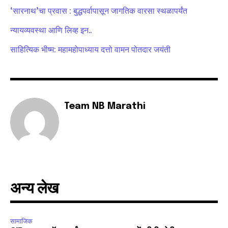
‘सारनाथ’चा प्रवास : बुद्धपर्वापासून जागतिक वारसा स्थळापर्यंत
6,300
32,111
75
न्यायव्यवस्था आणि लिव्ह इन..
Fans
Followers
Followers
साहित्यिक भीष्म: महामहोपाध्याय दत्तो वामन पोतदार जयंती
Team NB Marathi
अन्य लेख
सामाजिक