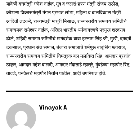
यावेळी वनमंत्री गणेश नाईक, मृद व जलसंधारण मंत्री संजय राठोड,
कौशल्य विकासमंत्री मंगल प्रभात लोढा, महिला व बालविकास मंत्री
SUBSCRIBE
आदिती तटकरे, राज्यमंत्री माधुरी मिसाळ, राज्यस्तरीय समन्वय समितीचे
I've read and accept the
Privacy Policy
.
समन्वयक रामेश्वर नाईक, अखिल भारतीय धर्मजागरणचे प्रमुख शरदराव
ढोले, शहिदी समागम समितीचे मार्गदर्शक बाबा हरनाम सिंह जी, मुखी, दमदमी
टकसाल, प्रधान संत समाज, बंजारा समाजाचे धर्मगुरू बाबूसिंग महाराज,
राज्यस्तरीय समन्वय समितीचे निमंत्रक बल मलकित सिंह, आमदार प्रशांत
6,300
32,111
75
Fans
Followers
Followers
ठाकूर, आमदार महेश बालदी, आमदार मंदाताई म्हात्रे, मुंबईच्या महापौर रितू
तावडे, पनवेलचे महापौर नितीन पाटील, आदी उपस्थित होते.
Vinayak A