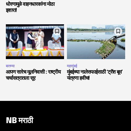
धोरणामुळे वाहनधारकांना मोठा
इशारा!
बातम्या
महामुंबई
आपण सारेच मूलनिवासी : राष्ट्रीय
मुंबईच्या नालेसफाईसाठी ‘ट्रॅश बूम’
चर्चासत्रातला सूर
यंत्रणा हवीच!
NB मराठी