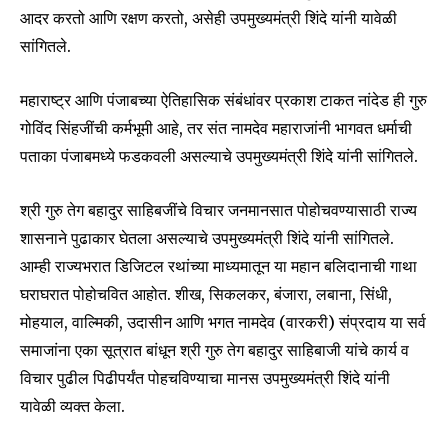
आदर करतो आणि रक्षण करतो, असेही उपमुख्यमंत्री शिंदे यांनी यावेळी
सांगितले.
महाराष्ट्र आणि पंजाबच्या ऐतिहासिक संबंधांवर प्रकाश टाकत नांदेड ही गुरु
गोविंद सिंहजींची कर्मभूमी आहे, तर संत नामदेव महाराजांनी भागवत धर्माची
पताका पंजाबमध्ये फडकवली असल्याचे उपमुख्यमंत्री शिंदे यांनी सांगितले.
Join our community of
श्री गुरु तेग बहादुर साहिबजींचे विचार जनमानसात पोहोचवण्यासाठी राज्य
SUBSCRIBERS and be part of the
शासनाने पुढाकार घेतला असल्याचे उपमुख्यमंत्री शिंदे यांनी सांगितले.
conversation.
आम्ही राज्यभरात डिजिटल रथांच्या माध्यमातून या महान बलिदानाची गाथा
घराघरात पोहोचवित आहोत. शीख, सिकलकर, बंजारा, लबाना, सिंधी,
To subscribe, simply enter your email address on our website
or click the subscribe button below. Don't worry, we respect
मोहयाल, वाल्मिकी, उदासीन आणि भगत नामदेव (वारकरी) संप्रदाय या सर्व
your privacy and won't spam your inbox. Your information is
समाजांना एका सूत्रात बांधून श्री गुरु तेग बहादुर साहिबाजी यांचे कार्य व
safe with us.
विचार पुढील पिढीपर्यंत पोहचविण्याचा मानस उपमुख्यमंत्री शिंदे यांनी
यावेळी व्यक्त केला.