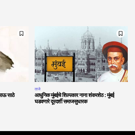
ताजे
भाऊ साठे
आधुनिक मुंबईचे शिल्पकार नाना शंकरशेठ : मुंबई
घडवणारे दूरदर्शी समाजसुधारक