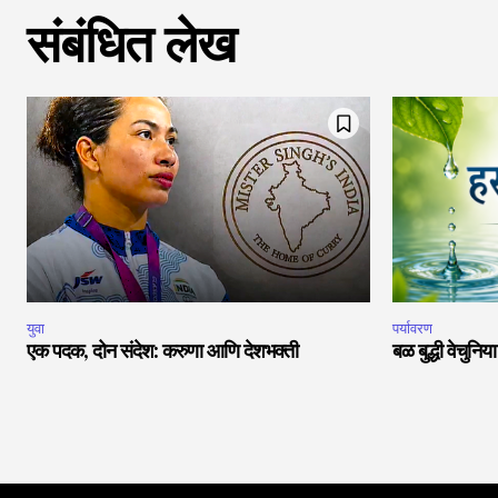
संबंधित लेख
युवा
पर्यावरण
एक पदक, दोन संदेश: करुणा आणि देशभक्ती
बळ बुद्धी वेचुनि