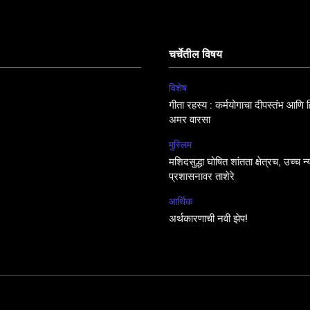
चर्चेतील विषय
विशेष
गीता रहस्य : कर्मयोगाचा दीपस्तंभ आणि हिं
अमर वारसा
मुस्लिम
मशिदसुद्धा घोषित शांतता क्षेत्रच, उच्च न
प्रशासनावर ताशेरे
आर्थिक
अर्थकारणाची नवी झेप!