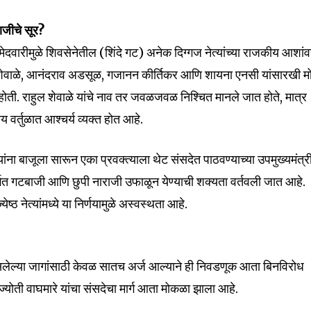
mail address on our website or click
t worry, we respect your privacy and
राजीचे सूर?
I've read and a
mation is safe with us.
त उमेदवारीमुळे शिवसेनेतील (शिंदे गट) अनेक दिग्गज नेत्यांच्या राजकीय आशां
ुल शेवाळे, आनंदराव अडसूळ, गजानन कीर्तिकर आणि शायना एनसी यांसारखी म
होती. राहुल शेवाळे यांचे नाव तर जवळजवळ निश्चित मानले जात होते, मात्र
ीय वर्तुळात आश्चर्य व्यक्त होत आहे.
32,111
Followers
यांना बाजूला सारून एका प्रवक्त्याला थेट संसदेत पाठवण्याच्या उपमुख्यमंत्र
षांतर्गत गटबाजी आणि छुपी नाराजी उफाळून येण्याची शक्यता वर्तवली जात आहे.
येष्ठ नेत्यांमध्ये या निर्णयामुळे अस्वस्थता आहे.
 असलेल्या जागांसाठी केवळ सातच अर्ज आल्याने ही निवडणूक आता बिनविरोध
ॉ. ज्योती वाघमारे यांचा संसदेचा मार्ग आता मोकळा झाला आहे.