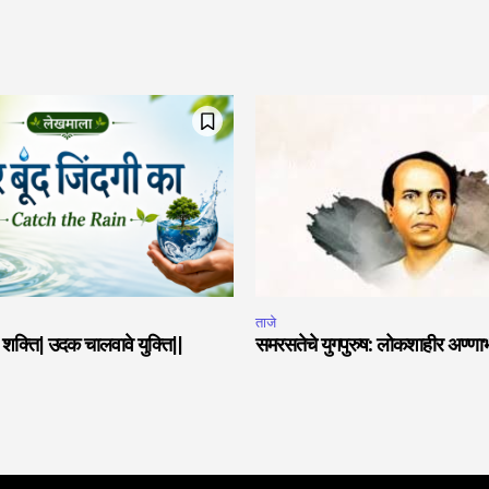
ताजे
या शक्ति| उदक चालवावे युक्ति||
समरसतेचे युगपुरुष: लोकशाहीर अण्णा