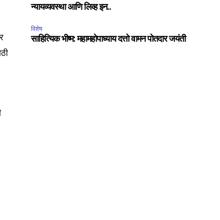
न्यायव्यवस्था आणि लिव्ह इन..
ccept the
Privacy Policy
.
विशेष
वर
साहित्यिक भीष्म: महामहोपाध्याय दत्तो वामन पोतदार जयंती
ोठी
75
Followers
ी