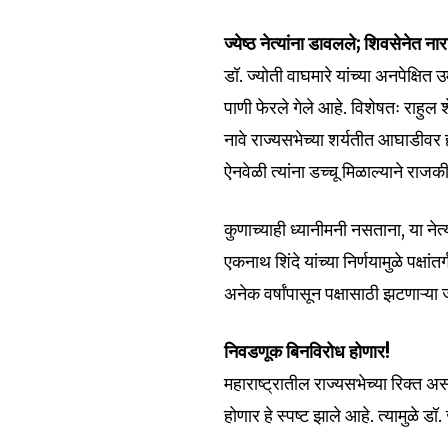
To subscribe, simply enter your e
the subscribe button below. Don'
ज्येष्ठ नेत्यांना डावलले; शिवसेनेत ना
won't spam your inbox. Your infor
डॉ. ज्योती वाघमारे यांच्या अनपेक्षि
पाणी फेरले गेले आहे. विशेषतः राह
नावे राज्यसभेच्या शर्यतीत आघाडीवर 
ऐनवेळी त्यांना डच्चू मिळाल्याने राजक
6,300
Fans
कुणाच्याही ध्यानीमनी नसताना, या नेत्
एकनाथ शिंदे यांच्या निर्णयामुळे पक्
अनेक वर्षांपासून पक्षासाठी झटणाऱ्या ज्
निवडणूक बिनविरोध होणार!
महाराष्ट्रातील राज्यसभेच्या रिक्त
होणार हे स्पष्ट झाले आहे. त्यामुळे ड