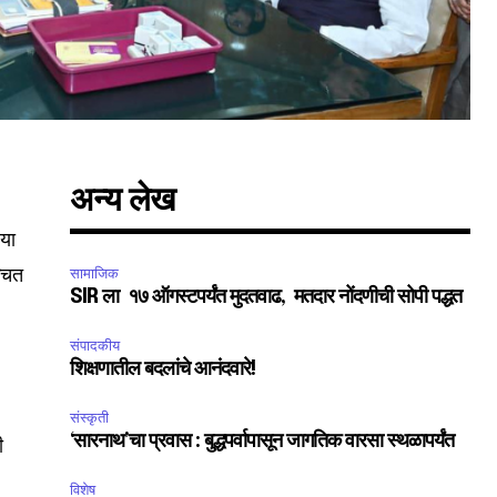
अन्य लेख
 या
्चित
सामाजिक
SIR ला १७ ऑगस्टपर्यंत मुदतवाढ, मतदार नोंदणीची सोपी पद्धत
संपादकीय
शिक्षणातील बदलांचे आनंदवारे!
संस्कृती
‘सारनाथ’चा प्रवास : बुद्धपर्वापासून जागतिक वारसा स्थळापर्यंत
ी
SUBSCRIBE
विशेष