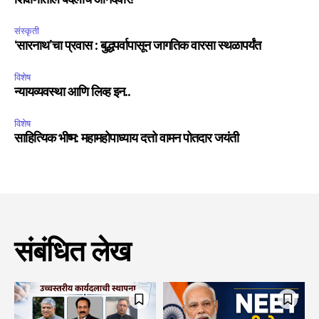
शिक्षणातील बदलांचे आनंदवारे!
संस्कृती
‘सारनाथ’चा प्रवास : बुद्धपर्वापासून जागतिक वारसा स्थळापर्यंत
विशेष
न्यायव्यवस्था आणि लिव्ह इन..
विशेष
साहित्यिक भीष्म: महामहोपाध्याय दत्तो वामन पोतदार जयंती
संबंधित लेख