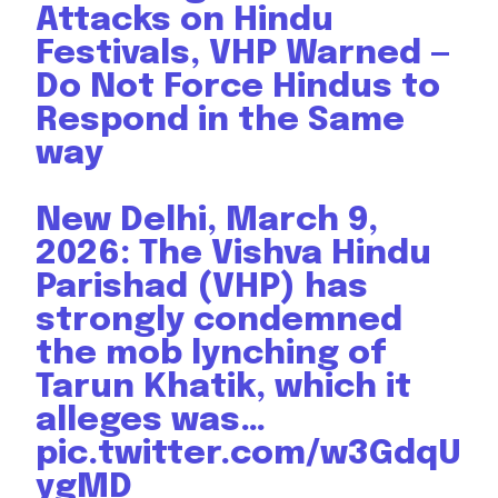
Attacks on Hindu
Festivals, VHP Warned —
Do Not Force Hindus to
Respond in the Same
way
New Delhi, March 9,
2026: The Vishva Hindu
Join our community of
Parishad (VHP) has
SUBSCRIBERS and be part of the
strongly condemned
conversation.
the mob lynching of
Tarun Khatik, which it
To subscribe, simply enter your email address on our website
or click the subscribe button below. Don't worry, we respect
alleges was…
your privacy and won't spam your inbox. Your information is
pic.twitter.com/w3GdqU
safe with us.
ygMD