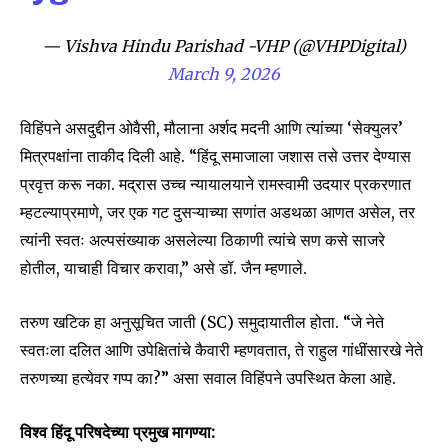
— Vishva Hindu Parishad -VHP (@VHPDigital)
March 9, 2026
SUBSCRIBE
विहिंपने असदुद्दीन ओवैसी, मौलाना अर्शद मदनी आणि त्यांच्या ‘सेक्युलर’
I've read and accept the
Privacy Policy
.
मित्रपक्षांना ताकीद दिली आहे. “हिंदू समाजाला जशास तसे उत्तर देण्यास
प्रवृत्त करू नका. मद्रास उच्च न्यायालयाने रामस्वामी उदयार प्रकरणात
म्हटल्याप्रमाणे, जर एक गट दुसऱ्याच्या सणांत अडथळा आणत असेल, तर
6,300
32,111
75
त्यांनी स्वतः अल्पसंख्याक असलेल्या ठिकाणी त्यांचे सण कसे साजरे
Fans
Followers
Followers
होतील, याचाही विचार करावा,” असे डॉ. जैन म्हणाले.
तरुण खटिक हा अनुसूचित जाती (SC) समुदायातील होता. “जे नेते
स्वतःला दलित आणि उपेक्षितांचे कैवारी म्हणवतात, ते राहुल गांधींसारखे नेते
तरुणच्या हत्येवर गप्प का?” असा सवाल विहिंपने उपस्थित केला आहे.
विश्व हिंदू परिषदेच्या प्रमुख मागण्या: