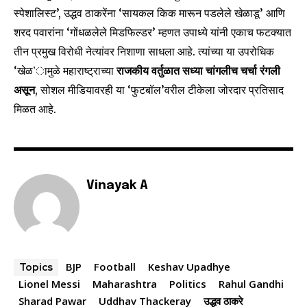
स्पेशालिस्ट’, उद्धव ठाकरेंना ‘सायकल किक मारून पडलेले खेळाडू’ आणि
6,300
32,111
75
शरद पवारांना ‘गोंधळलेले मिडफिल्डर’ म्हणत उपाध्ये यांनी एकाच फटक्यात
Fans
Followers
Followers
तीन प्रमुख विरोधी नेत्यांवर निशाणा साधला आहे. त्यांच्या या उपरोधिक
‘खेळ’ामुळे महाराष्ट्राच्या
राजकीय वर्तुळात सध्या चांगलीच चर्चा रंगली
असून
, सोशल मीडियावरही या ‘फुटबॉल’वरील टीकेला जोरदार प्रतिसाद
मिळत आहे.
Vinayak A
BJP
Football
Keshav Upadhye
Topics
Lionel Messi
Maharashtra
Politics
Rahul Gandhi
Sharad Pawar
Uddhav Thackeray
उद्धव ठाकरे