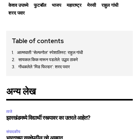
केशव उपाध्ये
फुटबॉल
भाजप
महाराष्ट्र
मेस्सी
राहुल गांधी
शरद पवार
Table of contents
आत्मघाती ‘सेल्फगोल’ स्पेशालिस्ट: राहुल गांधी
सायकल किक मारून पडलेले: उद्धव ठाकरे
गोंधळलेले ‘मिड फिल्डर’: शरद पवार
अन्य लेख
ताजे
झारखंडमध्ये विद्यार्थी रस्त्यावर का उतरले आहेत?
संपादकीय
भारताच्या सुरक्षेपुढील नवे आव्हान