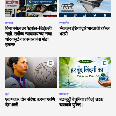
बातम्या
राजकीय
विमा नसेल तर पेट्रोल-डिझेलही
‘मेक इन इंडिया’द्वारे भारताची राफेल
नाही. सर्वोच्च न्यायालयाच्या नव्या
भरारी
धोरणामुळे वाहनधारकांना मोठा
इशारा!
युवा
पर्यावरण
एक पदक, दोन संदेश: करुणा आणि
बळ बुद्धी वेचुनिया शक्ति| उदक
देशभक्ती
चालवावे युक्ति||