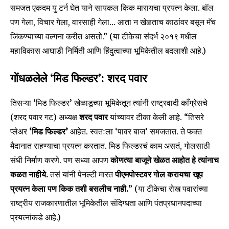
समजत एकदम यु टर्न घेत याने सायकल किक मारायचा प्रयत्न केला. बॉल
पण गेला, विचार गेला, वारसाही गेला… आता न खेळताच काठांवर बसून मॅच
जिंकण्याच्या वल्गना करीत असतो.” (या टीकेचा संदर्भ २०१९ मधील
महाविकास आघाडी निर्मिती आणि हिंदुत्वाच्या भूमिकेतील बदलाशी आहे.)
गोंधळलेले ‘मिड फिल्डर’: शरद पवार
तिसऱ्या ‘मिड फिल्डर’ खेळाडूच्या भूमिकेतून त्यांनी राष्ट्रवादी काँग्रेसचे
(शरद पवार गट) अध्यक्ष
शरद पवार
यांच्यावर टीका केली आहे. “तिसरे
प्लेअर
‘मिड फिल्डर’
आहेत. स्वतःला ‘पावर बाज’ समजतात. ते फक्त
मैदानात राहण्याचा प्रयत्न करतात. मिड फिल्डरचं काम असतं, गोलसाठी
संधी निर्माण करणे. पण सध्या आपण
कोणत्या बाजूने खेळत आहोत हे त्यांनाच
कळत नाहीये.
तसं यांनी पेनल्टी मारत
पीएमपोस्टवर गोल करायचा खूप
प्रयत्न केला पण किक तशी बसलीच नाही.
” (या टीकेचा रोख पवारांच्या
राष्ट्रीय राजकारणातील भूमिकेतील संदिग्धता आणि पंतप्रधानपदाच्या
प्रयत्नांकडे आहे.)