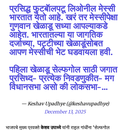
प्रसिद्ध फुटबॅालपटू लिओनील मेस्सी
Join our community of
भारतात येतो आहे. खरं तर मेस्सीपेक्षा
SUBSCRIBERS and be part of the
गुणवान खेळाडू सध्या आपल्याकडे
conversation.
आहेत. भारतातल्या या जागतिक
To subscribe, simply enter your email address on our website
दर्जाच्या, पट्टीच्या खेळाडूंसोबत
or click the subscribe button below. Don't worry, we respect
आपण मेस्सीची भेट घडवायला हवी.
your privacy and won't spam your inbox. Your information is
safe with us.
पहिला खेळाडू सेल्फगोल साठी जगात
प्रसिध्द- प्रत्येक निवडणुकीत- मग
विधानसभा असो की लोकसभा-…
SUBSCRIBE
— Keshav Upadhye (@keshavupadhye)
December 13, 2025
I've read and accept the
Privacy Policy
.
भाजपचे मुख्य प्रवक्ते
केशव उपाध्ये
यांनी राहुल गांधींना ‘सेल्फगोल