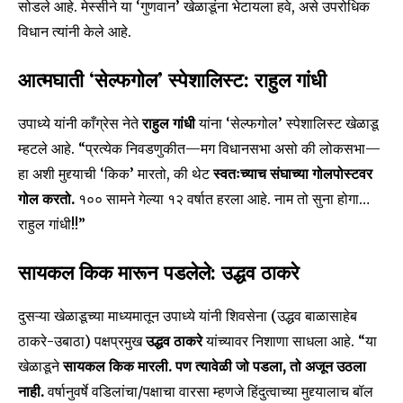
सोडले आहे. मेस्सीने या ‘गुणवान’ खेळाडूंना भेटायला हवे, असे उपरोधिक
विधान त्यांनी केले आहे.
आत्मघाती ‘सेल्फगोल’ स्पेशालिस्ट: राहुल गांधी
उपाध्ये यांनी काँग्रेस नेते
राहुल गांधी
यांना ‘सेल्फगोल’ स्पेशालिस्ट खेळाडू
म्हटले आहे. “प्रत्येक निवडणुकीत—मग विधानसभा असो की लोकसभा—
हा अशी मुद्द्याची ‘किक’ मारतो, की थेट
स्वतःच्याच संघाच्या गोलपोस्टवर
गोल करतो.
१०० सामने गेल्या १२ वर्षात हरला आहे. नाम तो सुना होगा…
राहुल गांधी!!”
सायकल किक मारून पडलेले: उद्धव ठाकरे
दुसऱ्या खेळाडूच्या माध्यमातून उपाध्ये यांनी शिवसेना (उद्धव बाळासाहेब
ठाकरे-उबाठा) पक्षप्रमुख
उद्धव ठाकरे
यांच्यावर निशाणा साधला आहे. “या
खेळाडूने
सायकल किक मारली. पण त्यावेळी जो पडला, तो अजून उठला
नाही.
वर्षानुवर्षे वडिलांचा/पक्षाचा वारसा म्हणजे हिंदुत्वाच्या मुद्द्यालाच बॉल