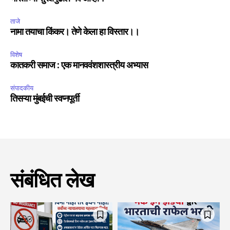
ताजे
नामा तयाचा किंकर। तेणे केला हा विस्तार।।
विशेष
कातकरी समाज : एक मानववंशशास्त्रीय अभ्यास
संपादकीय
तिसऱ्या मुंबईची स्वप्नपूर्ती
संबंधित लेख