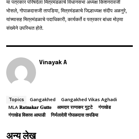
या पत्रकार परिषदेला मित्रमंडळाचे विधानसभा अध्यक्ष किशनरावजी
भोसले, गोपाळदासजी तापडिया, मित्रमंडळाचे जिल्हाध्यक्ष संदीप अळनुरे,
यांच्यासह मित्रमंडळाचे पदाधिकारी, कार्यकर्ते व पत्रकार बांधव मोठ्या
6,300
32,111
75
संख्येने उपस्थित होते.
Fans
Followers
Followers
Vinayak A
Gangakhed
Gangakhed Vikas Aghadi
Topics
MLA 𝐑𝐚𝐭𝐧𝐚𝐤𝐚𝐫 𝐆𝐮𝐭𝐭𝐞
आमदार रत्नाकर गुट्टे
गंगाखेड
गंगाखेड विकास आघाडी
निर्मलादेवी गोपाळदास तापडिया
अन्य लेख