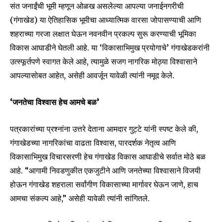
संत जनाईंची भूमी म्हणून ओळख असलेल्या आपल्या जनाईनगरीची
(गंगाखेड) या ऐतिहासिक भूमीचा आध्यात्मिक वारसा जोपासण्याची आणि
शहराच्या गरजा लक्षात घेऊन नवनवीन प्रकल्प सुरू करण्याची भूमिका
विकास आघाडीने घेतली आहे. या ‘विकासाभिमुख प्रयोगाचे’ गंगाखेडकरांनी
Join our community of
उत्स्फूर्तपणे स्वागत केले आहे, त्यामुळे सजग नागरिक मोठ्या विश्वासाने
SUBSCRIBERS and be part of the
आपल्यासोबत आहेत, असेही आवर्जून यावेळी त्यांनी नमूद केले.
conversation.
To subscribe, simply enter your email address on our website
‘जनतेचा विश्वास हेच आमचे बळ’
or click the subscribe button below. Don't worry, we respect
your privacy and won't spam your inbox. Your information is
पत्रकारांच्या प्रश्नांना उत्तरे देताना आमदार गुट्टे यांनी स्पष्ट केले की,
safe with us.
गंगाखेडच्या नागरिकांचा वाढता विश्वास, पारदर्शक नेतृत्व आणि
विकासाभिमुख विचारसरणी हेच गंगाखेड विकास आघाडीचे सर्वात मोठे बळ
आहे. “आगामी निवडणुकीत एकजुटीने आणि जनतेच्या विश्वासाने विजयी
होऊन गंगाखेड शहराला सर्वांगीण विकासाच्या मार्गावर घेऊन जाणे, हाच
SUBSCRIBE
आमचा संकल्प आहे,” असेही यावेळी त्यांनी सांगितले.
I've read and accept the
Privacy Policy
.