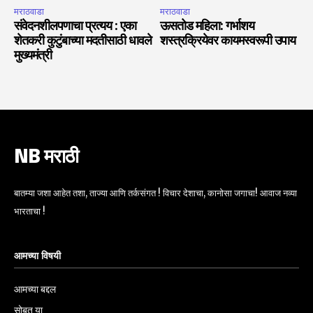
मराठवाडा
मराठवाडा
संवेदनशीलपणाचा प्रत्यय : एका
ऊसतोड महिला: गर्भाशय
शेतकरी कुटुंबाच्या मदतीसाठी धावले
शस्त्रक्रियेवर कायमस्वरूपी उपाय
मुख्यमंत्री
NB मराठी
बातम्या जशा आहेत तशा, ताज्या आणि तर्कसंगत ! विचार देशाचा, कानोसा जगाचा! आवाज नव्या
भारताचा !
आमच्या विषयी
आमच्या बद्दल
सोबत या