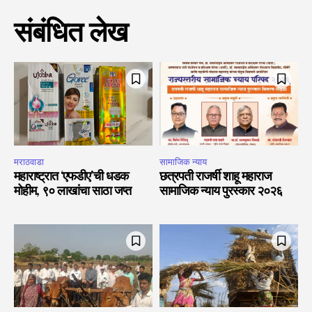
संबंधित लेख
मराठवाडा
सामाजिक न्याय
महाराष्ट्रात ‘एफडीए’ची धडक
छत्रपती राजर्षी शाहू महाराज
मोहीम, ९० लाखांचा साठा जप्त
सामाजिक न्याय पुरस्कार २०२६