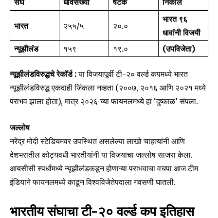
संघ
धावसंख्या
षटके
निकाल
भारत ९६
भारत
२५५/५
२०.०
धावांनी विजयी
न्यूझीलंड
१५९
१९.०
(उपविजेता)
न्यूझीलंडविरुद्धचे रेकॉर्ड :
या विजयापूर्वी टी-२० वर्ल्ड कपमध्ये भारत
न्यूझीलंडविरुद्ध एकदाही जिंकला नव्हता (२००७, २०१६ आणि २०२१ मध्ये
पराभव झाला होता), मात्र २०२६ च्या फायनलमध्ये हा ‘दुष्काळ’ संपला.
जल्लोष
Join our community of
नरेंद्र मोदी स्टेडियमवर उपस्थित असलेल्या लाखो चाहत्यांनी आणि
SUBSCRIBERS and be part of the
देशभरातील कोट्यवधी भारतीयांनी या विजयाचा जल्लोष साजरा केला.
conversation.
आयसीसी स्पर्धांमध्ये न्यूझीलंडकडून होणाऱ्या पराभवाचा वचपा आज टीम
इंडियाने फायनलमध्ये काढून विश्वविजेतेपदाला गवसणी घातली.
To subscribe, simply enter your email address on our website
or click the subscribe button below. Don't worry, we respect
your privacy and won't spam your inbox. Your information is
भारतीय संघाचा टी-२० वर्ल्ड कप इतिहास
safe with us.