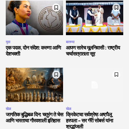
युवा
बातम्या
एक पदक, दोन संदेश: करुणा आणि
आपण सारेच मूलनिवासी : राष्ट्रीय
देशभक्ती
चर्चासत्रातला सूर
खेळ
खेळ
जागतिक बुद्धिबळ दिन: चतुरंग ते चेस
क्रिकेटचा सर्वश्रेष्ठ अष्टपैलू
आणि भारताचा गौरवशाली इतिहास
हरपला – सर गॅरी सोबर्स यांना
श्रद्धांजली