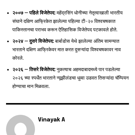
२००७ – पहिले विजेतेपद:
महेंद्रसिंग धोनीच्या नेतृत्वाखाली भारतीय
संघाने दक्षिण आफ्रिकेत झालेल्या पहिल्या टी-२० विश्वचषकात
पाकिस्तानचा पराभव करून ऐतिहासिक विजेतेपद पटकावले होते.
SUBSCRIBE
२०२४ – दुसरे विजेतेपद:
बार्बाडोस येथे झालेल्या अंतिम सामन्यात
भारताने दक्षिण आफ्रिकेवर मात करत दुसऱ्यांदा विश्वचषकावर नाव
I've read and accept the
Privacy Policy
.
कोरले.
२०२६ – तिसरे विजेतेपद:
नुकत्याच अहमदाबादमध्ये पार पडलेल्या
२०२६ च्या स्पर्धेत भारताने न्यूझीलंडचा धुव्वा उडवत तिसऱ्यांदा चॅम्पियन
6,300
32,111
75
होण्याचा मान मिळवला.
Fans
Followers
Followers
Vinayak A