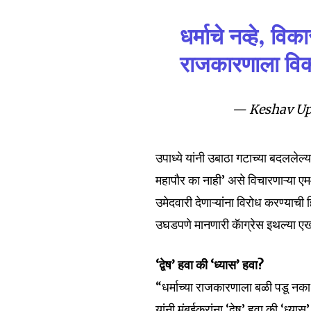
Fans
धर्माचे नव्हे, व
राजकारणाला वि
— Keshav Up
उपाध्ये यांनी उबाठा गटाच्या बदललेल
महापौर का नाही’ असे विचारणाऱ्या ए
उमेदवारी देणाऱ्यांना विरोध करण्याची
उघडपणे मानणारी कॅाग्रेस इथल्या ए
‘द्वेष’ हवा की ‘ध्यास’ हवा?
“धर्माच्या राजकारणाला बळी पडू न
यांनी मुंबईकरांना ‘द्वेष’ हवा की ‘ध्