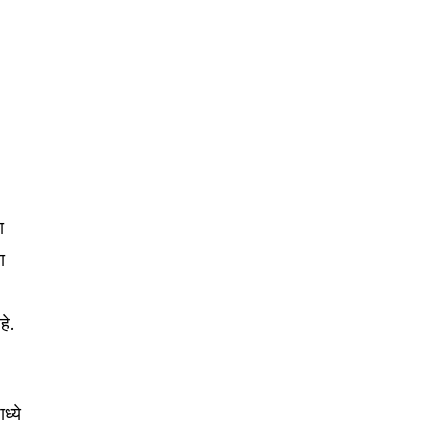
Followers
ा
ा
हे.
ध्ये