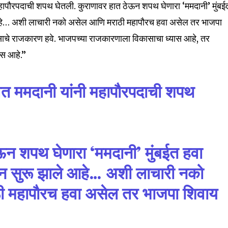
महापौरपदाची शपथ घेतली. कुराणावर हात ठेऊन शपथ घेणारा ‘ममदानी’ मुंबई
 आहे… अशी लाचारी नको असेल आणि मराठी महापौरच हवा असेल तर भाजपा
विकासाचे राजकारण हवे. भाजपच्या राजकारणाला विकासाचा ध्यास आहे, तर
वास आहे.”
nity of
d be part
वत ममदानी यांनी महापौरपदाची शपथ
tion.
mail address on our website or click
t worry, we respect your privacy and
I've read and a
ऊन शपथ घेणारा ‘ममदानी’ मुंबईत हवा
mation is safe with us.
लन सुरू झाले आहे… अशी लाचारी नको
 महापौरच हवा असेल तर भाजपा शिवाय
32,111