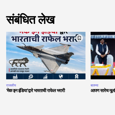
संबंधित लेख
राजकीय
बातम्या
‘मेक इन इंडिया’द्वारे भारताची राफेल भरारी
आपण सारेच मूलनि