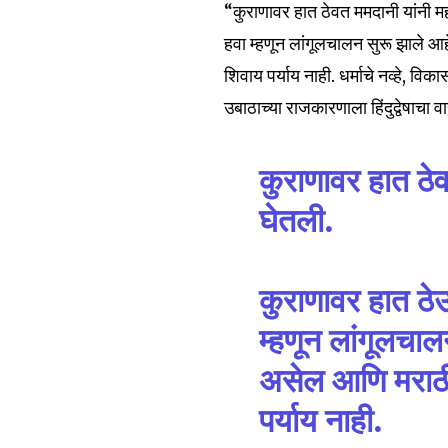
“कुराणावर हात ठेवत ममदानी यांनी 
हवा म्हणून लांगूलचालन सुरू झाले
शिवाय पर्याय नाही. धर्माचे नव्हे, 
उबाठाच्या राजकारणाला हिंदुद्वेषाचा 
Join our commu
SUBSCRIBERS an
कुराणावर हात ठे
of the conversa
घेतली.
To subscribe, simply enter your e
the subscribe button below. Don'
कुराणावर हात ठे
won't spam your inbox. Your infor
म्हणून लांगूलचा
असेल आणि मराठी
पर्याय नाही.
6,300