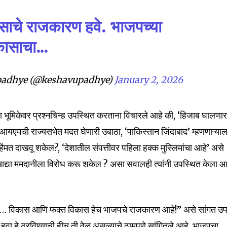
Followers
िकासाचे राजकारण हवे. भाजपच्या
कासाचा…
adhye (@keshavupadhye)
January 2, 2026
्या भूमिकेवर प्रश्नचिन्ह उपस्थित करताना विचारले आहे की, ‘हिजाब घालणार
मआयएमची राज्यसभेत मदत घेणारी उबाठा, ‘पाकिस्तान जिंदाबाद’ म्हणणाऱ्याल
 हिंमत दाखवू शकेल?, ‘देशातील संपत्तीवर पहिला हक्क मुस्लिमांचा आहे’ असे
खाद्या ममदानीला विरोध करू शकेल ? असा सवालही त्यांनी उपस्थित केला आ
का… विकास आणि फक्त विकास हेच भाजपचे राजकारण आहे!” असे सांगत उपा
यास’ हवा हे ठरविण्याची हीच ती वेळ असल्याचे ठामपणे सांगितले आहे. भाजपचा