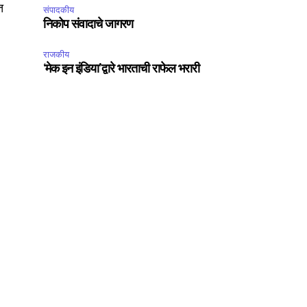
त
संपादकीय
निकोप संवादाचे जागरण
राजकीय
‘मेक इन इंडिया’द्वारे भारताची राफेल भरारी
SUBSCRIBE
ccept the
Privacy Policy
.
75