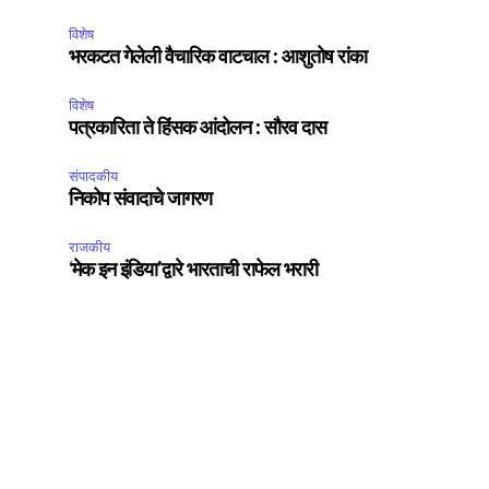
विशेष
भरकटत गेलेली वैचारिक वाटचाल : आशुतोष रांका
विशेष
पत्रकारिता ते हिंसक आंदोलन : सौरव दास
संपादकीय
निकोप संवादाचे जागरण
SUBSCRIBE
राजकीय
ccept the
Privacy Policy
.
‘मेक इन इंडिया’द्वारे भारताची राफेल भरारी
75
Followers