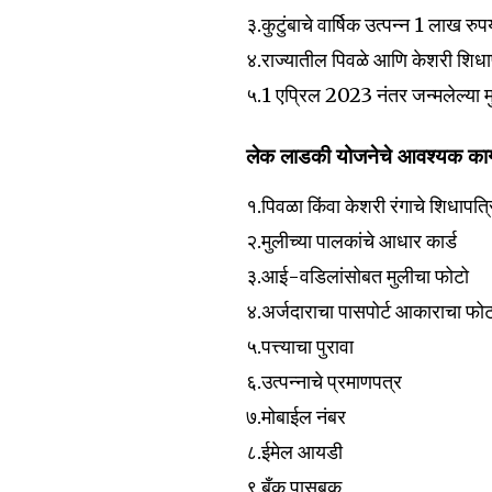
३.कुटुंबाचे वार्षिक उत्पन्न 1 लाख रुपय
४.राज्यातील पिवळे आणि केशरी शिधाप
५.1 एप्रिल 2023 नंतर जन्मलेल्या म
लेक लाडकी योजनेचे आवश्यक काग
१.पिवळा किंवा केशरी रंगाचे शिधापत्
२.मुलीच्या पालकांचे आधार कार्ड
३.आई-वडिलांसोबत मुलीचा फोटो
४.अर्जदाराचा पासपोर्ट आकाराचा फो
५.पत्त्याचा पुरावा
६.उत्पन्नाचे प्रमाणपत्र
७.मोबाईल नंबर
८.ईमेल आयडी
९.बँक पासबुक