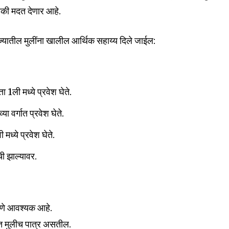
इतकी मदत देणार आहे.
ाज्यातील मुलींना खालील आर्थिक सहाय्य दिले जाईल:
nity of
d be part
tion.
ा 1ली मध्ये प्रवेश घेते.
mail address on our website or click
या वर्गात प्रवेश घेते.
t worry, we respect your privacy and
I've read and a
mation is safe with us.
मध्ये प्रवेश घेते.
ची झाल्यावर.
32,111
असणे आवश्यक आहे.
Followers
त मुलीच पात्र असतील.