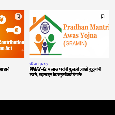
पश्चिम महाराष्ट्र
व्हाने
PMAY-G: ५ लाख घरांनी फुलली लाखो कुटुंबांची
स्वप्ने, महाराष्ट्र बेघरमुक्तीकडे वेगाने!