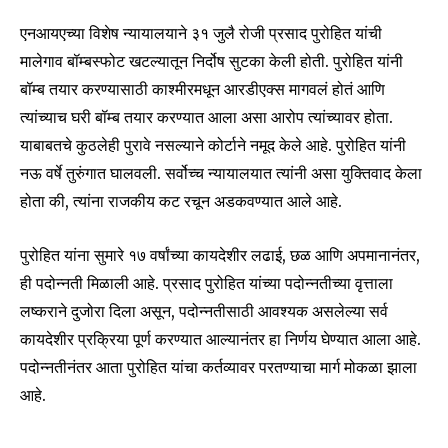
एनआयएच्या विशेष न्यायालयाने ३१ जुलै रोजी प्रसाद पुरोहित यांची
मालेगाव बॉम्बस्फोट खटल्यातून निर्दोष सुटका केली होती. पुरोहित यांनी
बॉम्ब तयार करण्यासाठी काश्मीरमधून आरडीएक्स मागवलं होतं आणि
त्यांच्याच घरी बॉम्ब तयार करण्यात आला असा आरोप त्यांच्यावर होता.
याबाबतचे कुठलेही पुरावे नसल्याने कोर्टाने नमूद केले आहे. पुरोहित यांनी
नऊ वर्षे तुरुंगात घालवली. सर्वोच्च न्यायालयात त्यांनी असा युक्तिवाद केला
होता की, त्यांना राजकीय कट रचून अडकवण्यात आले आहे.
पुरोहित यांना सुमारे १७ वर्षांच्या कायदेशीर लढाई, छळ आणि अपमानानंतर,
Join our community of
ही पदोन्नती मिळाली आहे. प्रसाद पुरोहित यांच्या पदोन्नतीच्या वृत्ताला
SUBSCRIBERS and be part of the
conversation.
लष्कराने दुजोरा दिला असून, पदोन्नतीसाठी आवश्यक असलेल्या सर्व
कायदेशीर प्रक्रिया पूर्ण करण्यात आल्यानंतर हा निर्णय घेण्यात आला आहे.
To subscribe, simply enter your email address on our website
पदोन्नतीनंतर आता पुरोहित यांचा कर्तव्यावर परतण्याचा मार्ग मोकळा झाला
or click the subscribe button below. Don't worry, we respect
your privacy and won't spam your inbox. Your information is
आहे.
safe with us.