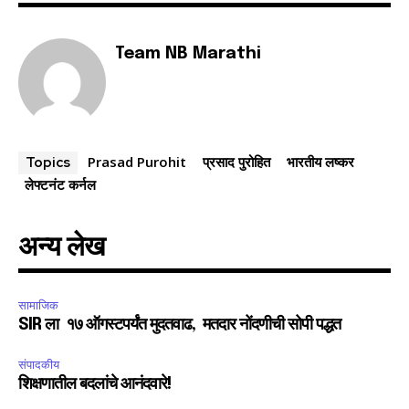
Team NB Marathi
SUBSCRIBE
I've read and accept the
Privacy Policy
.
Prasad Purohit
प्रसाद पुरोहित
भारतीय लष्कर
Topics
लेफ्टनंट कर्नल
6,300
32,111
75
Fans
Followers
Followers
अन्य लेख
सामाजिक
SIR ला १७ ऑगस्टपर्यंत मुदतवाढ, मतदार नोंदणीची सोपी पद्धत
संपादकीय
शिक्षणातील बदलांचे आनंदवारे!