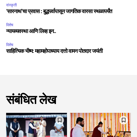
संस्कृती
‘सारनाथ’चा प्रवास : बुद्धपर्वापासून जागतिक वारसा स्थळापर्यंत
विशेष
न्यायव्यवस्था आणि लिव्ह इन..
विशेष
साहित्यिक भीष्म: महामहोपाध्याय दत्तो वामन पोतदार जयंती
संबंधित लेख