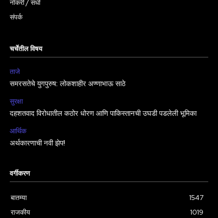
नोकरी / संधी
संपर्क
चर्चेतील विषय
ताजे
समरसतेचे युगपुरुष: लोकशाहीर अण्णाभाऊ साठे
सुरक्षा
दहशतवाद विरोधातील कठोर धोरण आणि पाकिस्तानची उघडी पडलेली भूमिका
आर्थिक
अर्थकारणाची नवी झेप!
वर्गीकरण
बातम्या
1547
राजकीय
1019