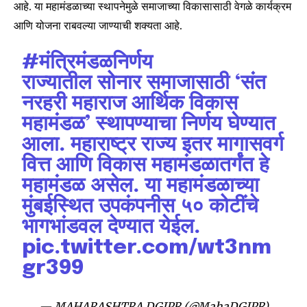
आहे. या महामंडळाच्या स्थापनेमुळे समाजाच्या विकासासाठी वेगळे कार्यक्रम
आणि योजना राबवल्या जाण्याची शक्यता आहे.
#मंत्रिमंडळनिर्णय
Join our community of
राज्यातील सोनार समाजासाठी ‘संत
SUBSCRIBERS and be part of the
नरहरी महाराज आर्थिक विकास
conversation.
महामंडळ’ स्थापण्याचा निर्णय घेण्यात
To subscribe, simply enter your email address on our website
आला. महाराष्ट्र राज्य इतर मागासवर्ग
or click the subscribe button below. Don't worry, we respect
your privacy and won't spam your inbox. Your information is
वित्त आणि विकास महामंडळातर्गंत हे
safe with us.
महामंडळ असेल. या महामंडळाच्या
मुंबईस्थित उपकंपनीस ५० कोटींचे
भागभांडवल देण्यात येईल.
pic.twitter.com/wt3nm
SUBSCRIBE
gr399
I've read and accept the
Privacy Policy
.
— MAHARASHTRA DGIPR (@MahaDGIPR)