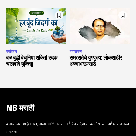
पर्यावरण
महाराष्ट्र
बळ बुद्धी वेचुनिया शक्ति| उदक
समरसतेचे युगपुरुष: लोकशाहीर
चालवावे युक्ति||
अण्णाभाऊ साठे
NB मराठी
बातम्या जशा आहेत तशा, ताज्या आणि तर्कसंगत ! विचार देशाचा, कानोसा जगाचा! आवाज नव्या
भारताचा !