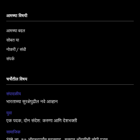
आमच्या विषयी
आमच्या बद्दल
सोबत या
नोकरी / संधी
संपर्क
चर्चेतील विषय
संपादकीय
भारताच्या सुरक्षेपुढील नवे आव्हान
युवा
एक पदक, दोन संदेश: करुणा आणि देशभक्ती
सामाजिक
SIR ला १७ ऑगस्टपर्यंत मुदतवाढ, मतदार नोंदणीची सोपी पद्धत