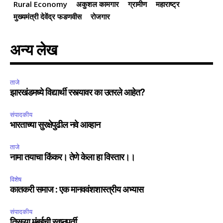
Rural Economy
अकुशल कामगार
ग्रामीण
महाराष्ट्र
मुख्यमंत्री देवेंद्र फडणवीस
रोजगार
अन्य लेख
ताजे
झारखंडमध्ये विद्यार्थी रस्त्यावर का उतरले आहेत?
संपादकीय
भारताच्या सुरक्षेपुढील नवे आव्हान
ताजे
नामा तयाचा किंकर। तेणे केला हा विस्तार।।
विशेष
कातकरी समाज : एक मानववंशशास्त्रीय अभ्यास
संपादकीय
तिसऱ्या मुंबईची स्वप्नपूर्ती