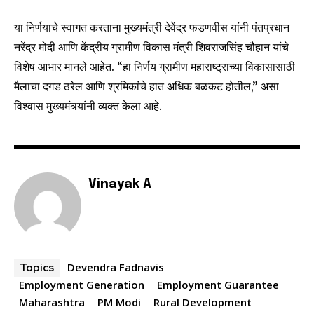
conversation.
या निर्णयाचे स्वागत करताना मुख्यमंत्री देवेंद्र फडणवीस यांनी पंतप्रधान
To subscribe, simply enter your email address on our website
or click the subscribe button below. Don't worry, we respect
नरेंद्र मोदी आणि केंद्रीय ग्रामीण विकास मंत्री शिवराजसिंह चौहान यांचे
your privacy and won't spam your inbox. Your information is
विशेष आभार मानले आहेत. “हा निर्णय ग्रामीण महाराष्ट्राच्या विकासासाठी
safe with us.
मैलाचा दगड ठरेल आणि श्रमिकांचे हात अधिक बळकट होतील,” असा
विश्वास मुख्यमंत्र्यांनी व्यक्त केला आहे.
SUBSCRIBE
Vinayak A
I've read and accept the
Privacy Policy
.
6,300
32,111
75
Devendra Fadnavis
Topics
Fans
Followers
Followers
Employment Generation
Employment Guarantee
Maharashtra
PM Modi
Rural Development