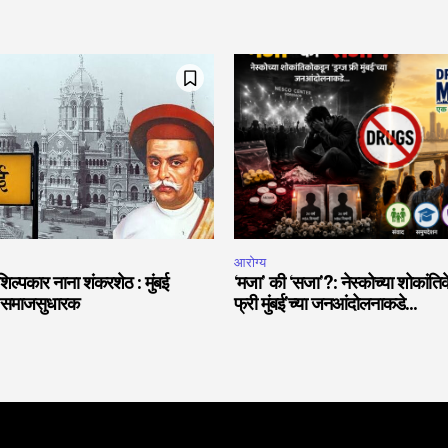
आरोग्य
शिल्पकार नाना शंकरशेठ : मुंबई
‘मजा’ की ‘सजा’?: नेस्कोच्या शोकांतिक
शी समाजसुधारक
फ्री मुंबई’च्या जनआंदोलनाकडे…