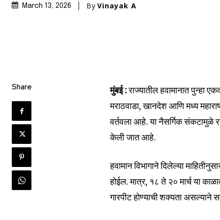
By
Vinayak A
March 13, 2026
Share
मुंबई :
राज्यातील हवामानात पुन्हा एकदा
मराठवाडा, खानदेश आणि मध्य महाराष
वर्तवला आहे. या नैसर्गिक संकटामुळे 
केली जात आहे.
Join our commu
हवामान विभागाने दिलेल्या माहितीनु
SUBSCRIBERS an
होईल. मात्र, १८ ते २० मार्च या काळा
of the conversa
गारपीट होण्याची शक्यता असल्याने स
To subscribe, simply enter your e