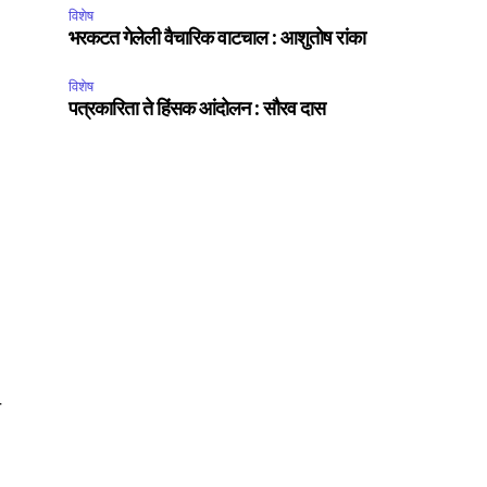
विशेष
ccept the
Privacy Policy
.
भरकटत गेलेली वैचारिक वाटचाल : आशुतोष रांका
विशेष
पत्रकारिता ते हिंसक आंदोलन : सौरव दास
75
Followers
त