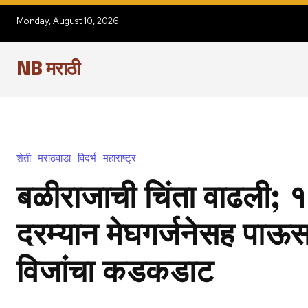
Monday, August 10, 2026
NB मराठी
शेती
मराठवाडा
विदर्भ
महाराष्ट्र
बळीराजाची चिंता वाढली; १७
दरम्यान मेघगर्जनेसह पा
विजांचा कडकडाट