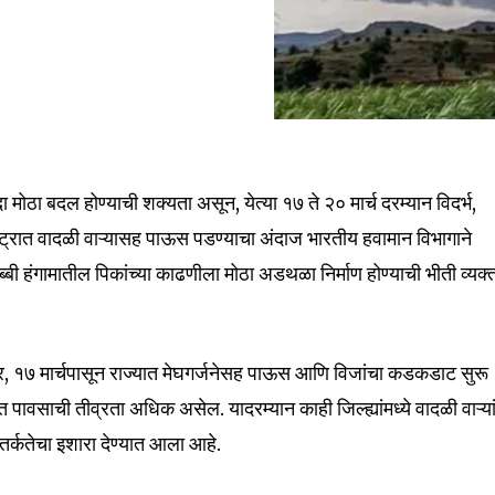
 मोठा बदल होण्याची शक्यता असून, येत्या १७ ते २० मार्च दरम्यान विदर्भ,
्ट्रात वादळी वाऱ्यासह पाऊस पडण्याचा अंदाज भारतीय हवामान विभागाने
रब्बी हंगामातील पिकांच्या काढणीला मोठा अडथळा निर्माण होण्याची भीती व्यक्
nity of
सार, १७ मार्चपासून राज्यात मेघगर्जनेसह पाऊस आणि विजांचा कडकडाट सुरू
d be part
त पावसाची तीव्रता अधिक असेल. यादरम्यान काही जिल्ह्यांमध्ये वादळी वाऱ्य
tion.
तर्कतेचा इशारा देण्यात आला आहे.
mail address on our website or click