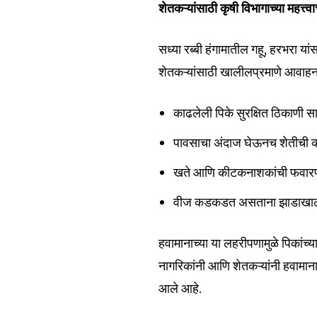
शेतकऱ्यांसाठी कृषी विभागाच्या महत्त्व
the subscribe button below. Don'
won't spam your inbox. Your infor
सध्या रब्बी हंगामातील गहू, हरभरा यांस
शेतकऱ्यांसाठी खालीलप्रमाणे आवाहन
काढलेली पिके सुरक्षित ठिकाणी सा
6,300
Fans
पावसाचा अंदाज घेऊनच शेतीची क
खते आणि कीटकनाशकांची फवारण
वीज कडकडत असताना झाडाखाली
हवामानाच्या या लहरीपणामुळे पिकांच्
नागरिकांनी आणि शेतकऱ्यांनी हवामान
आले आहे.