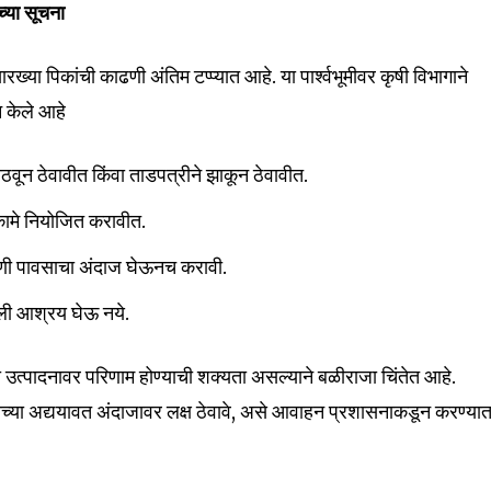
ाच्या सूचना
t worry, we respect your privacy and
I've read and a
mation is safe with us.
ारख्या पिकांची काढणी अंतिम टप्प्यात आहे. या पार्श्वभूमीवर कृषी विभागाने
 केले आहे
ठवून ठेवावीत किंवा ताडपत्रीने झाकून ठेवावीत.
32,111
Followers
ामे नियोजित करावीत.
ी पावसाचा अंदाज घेऊनच करावी.
 आश्रय घेऊ नये.
या उत्पादनावर परिणाम होण्याची शक्यता असल्याने बळीराजा चिंतेत आहे.
ाच्या अद्ययावत अंदाजावर लक्ष ठेवावे, असे आवाहन प्रशासनाकडून करण्या