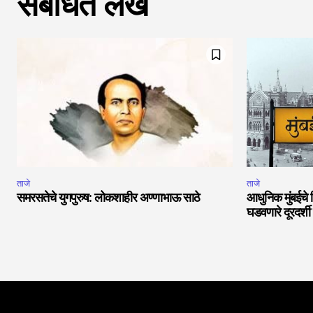
संबंधित लेख
ताजे
ताजे
समरसतेचे युगपुरुष: लोकशाहीर अण्णाभाऊ साठे
आधुनिक मुंबईचे 
घडवणारे दूरदर्