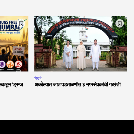
विदर्भ
ेकडून ‘ड्रग्ज
अकोल्यात जात पडताळणीत ३ नगरसेवकांची गच्छंती