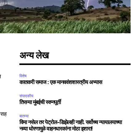
अन्य लेख
त
विशेष
कातकरी समाज : एक मानववंशशास्त्रीय अभ्यास
संपादकीय
तिसऱ्या मुंबईची स्वप्नपूर्ती
ांसह
बातम्या
विमा नसेल तर पेट्रोल-डिझेलही नाही. सर्वोच्च न्यायालयाच्या
नव्या धोरणामुळे वाहनधारकांना मोठा इशारा!
SUBSCRIBE