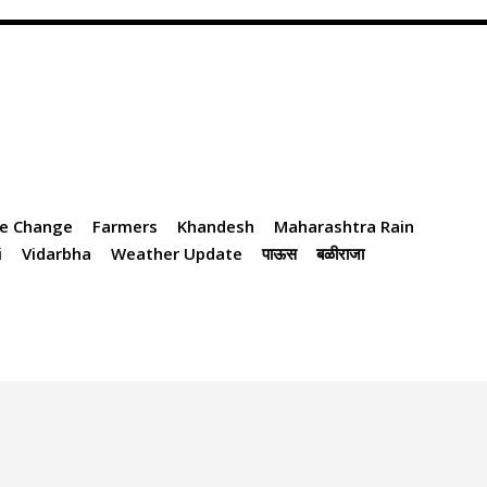
te Change
Farmers
Khandesh
Maharashtra Rain
i
Vidarbha
Weather Update
पाऊस
बळीराजा