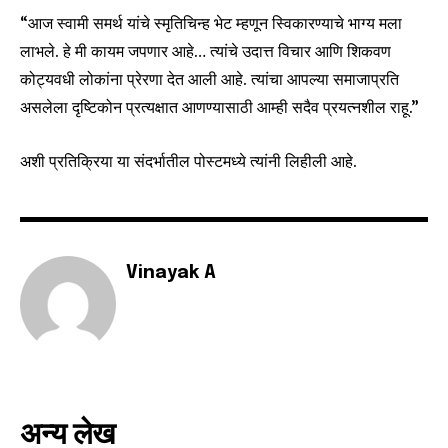
or click the subscribe button below. Don't worry, we respect
“आज स्वामी समर्थ यांचे स्मृतिचिन्ह भेट म्हणून स्विकारण्याचे भाग्य मला
your privacy and won't spam your inbox. Your information is
लाभले. हे मी कायम जपणार आहे… त्यांचे उदात्त विचार आणि शिकवण
safe with us.
कोट्यवधी लोकांना प्रेरणा देत आली आहे. त्यांचा आपल्या समाजाप्रति
असलेला दृष्टिकोन प्रत्यक्षात आणण्यासाठी आम्ही सदैव प्रयत्नशील राहू.”
अशी प्रतिक्रिया या संदर्भातील पोस्टमध्ये त्यांनी लिहीली आहे.
SUBSCRIBE
I've read and accept the
Privacy Policy
.
Vinayak A
6,300
32,111
75
Fans
Followers
Followers
अन्य लेख