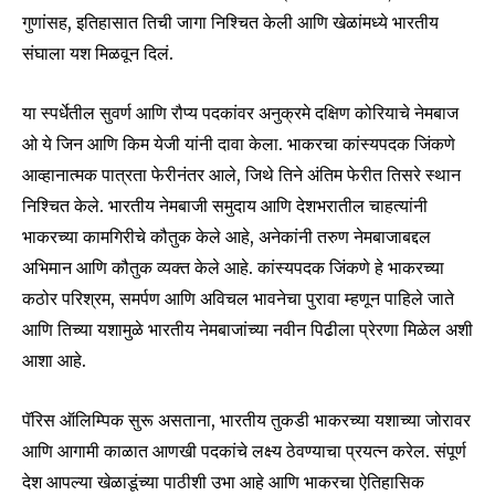
गुणांसह, इतिहासात तिची जागा निश्चित केली आणि खेळांमध्ये भारतीय
संघाला यश मिळवून दिलं.
या स्पर्धेतील सुवर्ण आणि रौप्य पदकांवर अनुक्रमे दक्षिण कोरियाचे नेमबाज
ओ ये जिन आणि किम येजी यांनी दावा केला. भाकरचा कांस्यपदक जिंकणे
आव्हानात्मक पात्रता फेरीनंतर आले, जिथे तिने अंतिम फेरीत तिसरे स्थान
निश्चित केले. भारतीय नेमबाजी समुदाय आणि देशभरातील चाहत्यांनी
भाकरच्या कामगिरीचे कौतुक केले आहे, अनेकांनी तरुण नेमबाजाबद्दल
अभिमान आणि कौतुक व्यक्त केले आहे. कांस्यपदक जिंकणे हे भाकरच्या
कठोर परिश्रम, समर्पण आणि अविचल भावनेचा पुरावा म्हणून पाहिले जाते
आणि तिच्या यशामुळे भारतीय नेमबाजांच्या नवीन पिढीला प्रेरणा मिळेल अशी
आशा आहे.
Join our community of
SUBSCRIBERS and be part of the
पॅरिस ऑलिम्पिक सुरू असताना, भारतीय तुकडी भाकरच्या यशाच्या जोरावर
conversation.
आणि आगामी काळात आणखी पदकांचे लक्ष्य ठेवण्याचा प्रयत्न करेल. संपूर्ण
देश आपल्या खेळाडूंच्या पाठीशी उभा आहे आणि भाकरचा ऐतिहासिक
To subscribe, simply enter your email address on our website