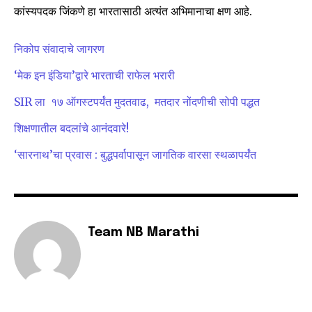
कांस्यपदक जिंकणे हा भारतासाठी अत्यंत अभिमानाचा क्षण आहे.
or click the subscribe button below. Don't worry, we respect
your privacy and won't spam your inbox. Your information is
safe with us.
निकोप संवादाचे जागरण
‘मेक इन इंडिया’द्वारे भारताची राफेल भरारी
SIR ला १७ ऑगस्टपर्यंत मुदतवाढ, मतदार नोंदणीची सोपी पद्धत
शिक्षणातील बदलांचे आनंदवारे!
SUBSCRIBE
‘सारनाथ’चा प्रवास : बुद्धपर्वापासून जागतिक वारसा स्थळापर्यंत
I've read and accept the
Privacy Policy
.
6,300
32,111
75
Team NB Marathi
Fans
Followers
Followers