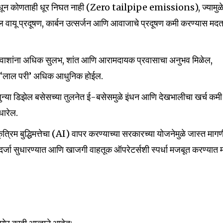
समधून कोणताही धूर निघत नाही (Zero tailpipe emissions), ज्यामुळ
ील वायू प्रदूषण, कार्बन उत्सर्जन आणि आवाजाचे प्रदूषण कमी करण्यास मद
्रवाशांना अधिक सुलभ, शांत आणि आरामदायक प्रवासाचा अनुभव मिळेल,
ी ‘लाल परी’ अधिक आधुनिक होईल.
nity of
, जुन्या डिझेल बसेसच्या तुलनेत ई-बसेसमुळे इंधन आणि देखभालीचा खर्च कमी
d be part
धारेल.
tion.
 कृत्रिम बुद्धिमत्तेचा (AI) वापर करण्याच्या सरकारच्या योजनेमुळे जास्त माग
दर्जा सुधारण्यात आणि खाजगी वाहतूक ऑपरेटर्सशी स्पर्धा मजबूत करण्यात
mail address on our website or click
t worry, we respect your privacy and
I've read and a
mation is safe with us.