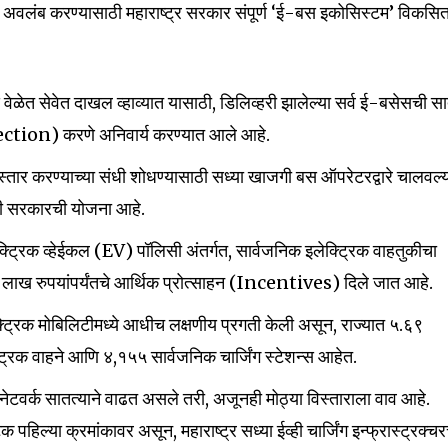
ा अवलंब करण्यासाठी महाराष्ट्र सरकार संपूर्ण ‘ई-बस इकोसिस्टम’ विकसि
ेळेत सेवेत दाखल व्हाव्यात यासाठी, डिलिव्हरी झालेल्या सर्व ई-बसेसची स
ction) करणे अनिवार्य करण्यात आले आहे.
विस्तार करण्याच्या संधी शोधण्यासाठी सध्या खाजगी बस ऑपरेटरद्वारे चालवल्
याची सरकारची योजना आहे.
लेक्ट्रिक व्हेईकल (EV) पॉलिसी अंतर्गत, सार्वजनिक इलेक्ट्रिक वाहतुकीचा
० लाख रुपयांपर्यंतचे आर्थिक प्रोत्साहन (Incentives) दिले जात आहे.
लेक्ट्रिक मोबिलिटीमध्ये आधीच लक्षणीय प्रगती केली असून, राज्यात ५.६९
्रिक वाहने आणि ४,१५५ सार्वजनिक चार्जिंग स्टेशन्स आहेत.
ंग नेटवर्क सातत्याने वाढत असले तरी, अजूनही मोठ्या विस्ताराला वाव आहे.
 पहिल्या क्रमांकावर असून, महाराष्ट्र सध्या ईव्ही चार्जिंग इन्फ्रास्ट्रक्चर