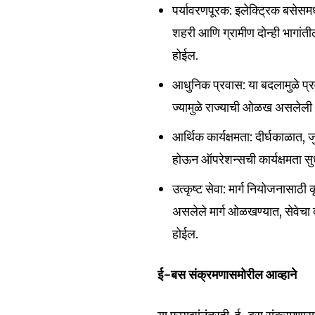
पर्यावरणपूरक: इलेक्ट्रिक बसे
शहरी आणि ग्रामीण दोन्ही भागांत
होईल.
आधुनिक प्रवास: या बदलामुळे प
ज्यामुळे राज्याची ओळख असलेल
Join our commu
आर्थिक कार्यक्षमता: दीर्घकाळात
SUBSCRIBERS an
होऊन ऑपरेशन्सची कार्यक्षमता सु
of the conversa
उत्कृष्ट सेवा: मार्ग नियोजनासाठी
असलेले मार्ग ओळखण्यात, सेवेचा 
To subscribe, simply enter your e
होईल.
the subscribe button below. Don'
won't spam your inbox. Your infor
ई-बस संक्रमणासमोरील आव्हाने