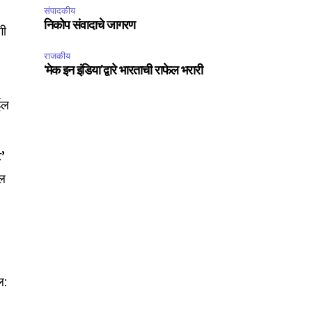
संपादकीय
निकोप संवादाचे जागरण
गी
राजकीय
‘मेक इन इंडिया’द्वारे भारताची राफेल भरारी
ईल
ट’
ील
ल: