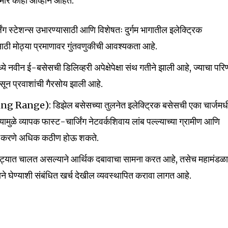
मोर काही आव्हाने आहेत:
32,111
र्जिंग स्टेशन्स उभारण्यासाठी आणि विशेषतः दुर्गम भागातील इलेक्ट्रिक
Followers
ासाठी मोठ्या प्रमाणावर गुंतवणुकीची आवश्यकता आहे.
ध्ये नवीन ई-बसेसची डिलिव्हरी अपेक्षेपेक्षा संथ गतीने झाली आहे, ज्याचा परि
न प्रवाशांची गैरसोय झाली आहे.
iving Range): डिझेल बसेसच्या तुलनेत इलेक्ट्रिक बसेसची एका चार्जम
्यामुळे व्यापक फास्ट-चार्जिंग नेटवर्कशिवाय लांब पल्ल्याच्या ग्रामीण आणि
पन करणे अधिक कठीण होऊ शकते.
्यात चालत असल्याने आर्थिक दबावाचा सामना करत आहे, तसेच महामंडळ
े घेण्याशी संबंधित खर्च देखील व्यवस्थापित करावा लागत आहे.