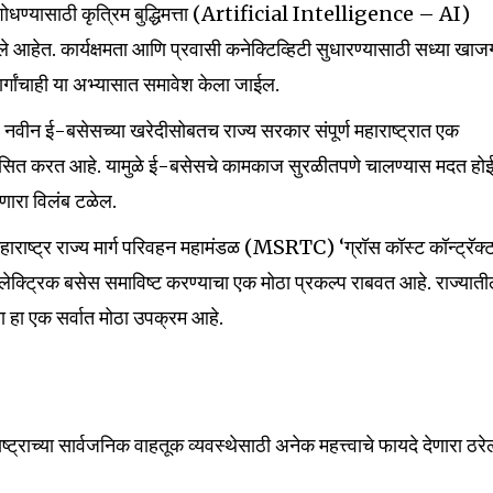
शोधण्यासाठी कृत्रिम बुद्धिमत्ता (Artificial Intelligence – AI)
दिले आहेत. कार्यक्षमता आणि प्रवासी कनेक्टिव्हिटी सुधारण्यासाठी सध्या खाज
गांचाही या अभ्यासात समावेश केला जाईल.
ार: नवीन ई-बसेसच्या खरेदीसोबतच राज्य सरकार संपूर्ण महाराष्ट्रात एक
 विकसित करत आहे. यामुळे ई-बसेसचे कामकाज सुरळीतपणे चालण्यास मदत हो
होणारा विलंब टळेल.
हाराष्ट्र राज्य मार्ग परिवहन महामंडळ (MSRTC) ‘ग्रॉस कॉस्ट कॉन्ट्रॅक्
क्ट्रिक बसेस समाविष्ट करण्याचा एक मोठा प्रकल्प राबवत आहे. राज्यात
ा हा एक सर्वात मोठा उपक्रम आहे.
्राच्या सार्वजनिक वाहतूक व्यवस्थेसाठी अनेक महत्त्वाचे फायदे देणारा ठरे