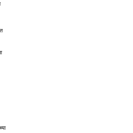
त
ात
या
च्या