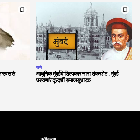
ताजे
भाऊ साठे
आधुनिक मुंबईचे शिल्पकार नाना शंकरशेठ : मुंबई
घडवणारे दूरदर्शी समाजसुधारक
वर्गीकरण