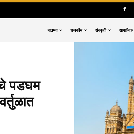
बातम्या
राजकीय
संस्कृती
सामाजिक
चे पडघम
र्तुळात