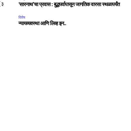
(३
‘सारनाथ’चा प्रवास : बुद्धपर्वापासून जागतिक वारसा स्थळापर्यंत
विशेष
न्यायव्यवस्था आणि लिव्ह इन..
SUBSCRIBE
ccept the
Privacy Policy
.
75
Followers