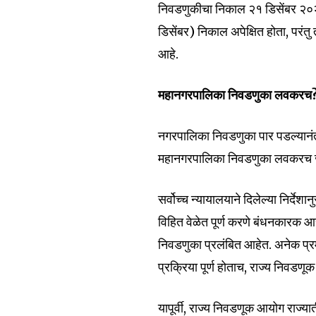
निवडणुकीचा निकाल २१ डिसेंबर २०२५ 
डिसेंबर) निकाल अपेक्षित होता, परं
Join our commu
आहे.
SUBSCRIBERS an
महानगरपालिका निवडणुका लवकरच
of the conversa
नगरपालिका निवडणुका पार पडल्यानंतर
To subscribe, simply enter your e
the subscribe button below. Don'
महानगरपालिका निवडणुका लवकरच जा
won't spam your inbox. Your infor
सर्वोच्च न्यायालयाने दिलेल्या निर्देश
विहित वेळेत पूर्ण करणे बंधनकारक आहे
निवडणुका प्रलंबित आहेत. अनेक प्रमु
6,300
प्रक्रिया पूर्ण होताच, राज्य निव
Fans
यापूर्वी, राज्य निवडणूक आयोग राज्य