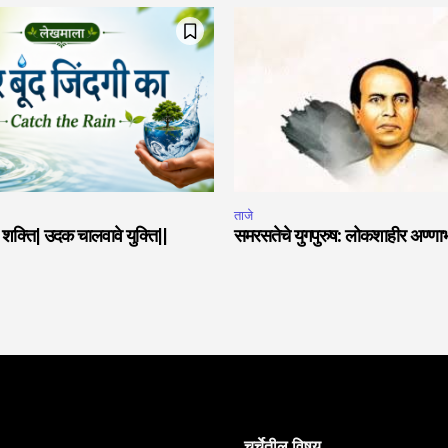
ताजे
या शक्ति| उदक चालवावे युक्ति||
समरसतेचे युगपुरुष: लोकशाहीर अण्णा
चर्चेतील विषय