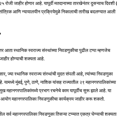
रोजी जाहीर होणार आहे. यापूर्वी मतदानाच्या तारखेनंतर दुसऱ्याच दिवशी 
तु तांत्रिक आणि न्यायालयीन प्रक्रियेमुळे निकालाची तारीख बदलण्यात आली
nity of
d be part
?
tion.
 आता स्थानिक स्वराज्य संस्थांच्या निवडणुकीचा पुढील टप्पा म्हणजेच
mail address on our website or click
t worry, we respect your privacy and
हीर होण्याची शक्यता आहे.
I've read and a
mation is safe with us.
ानुसार, ज्या स्थानिक स्वराज्य संस्थांची मुदत संपली आहे, त्यांच्या निवडणुका
. यामध्ये मुंबई, पुणे, ठाणे, नाशिक यांसह राज्यातील २९ महानगरपालिकांच्या
ख महानगरपालिकांमध्ये प्रभाग रचनेचे काम यापूर्वीच सुरू झाले आहे. या
32,111
डणूक आयोग महानगरपालिका निवडणुकीचा कार्यक्रम जाहीर करू शकतो.
Followers
ातील सर्व महानगरपालिका निवडणुका तिसऱ्या टप्प्यात एकत्र घेण्याची शक्यता