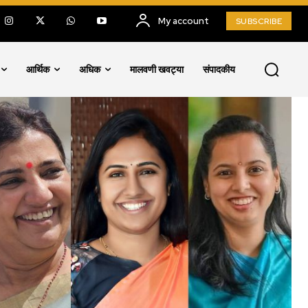
My account
SUBSCRIBE
आर्थिक
अधिक
मालवणी खवट्या
संपादकीय