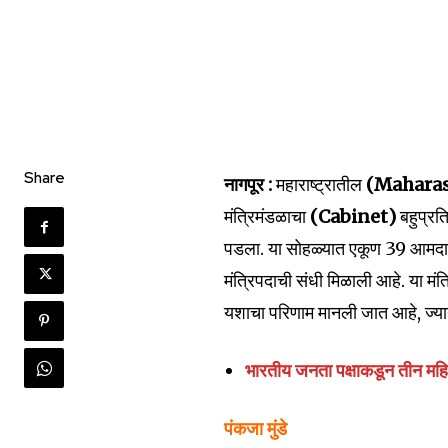
Share
नागपूर :
महाराष्ट्रातील
(Maharas
मंत्रिमंडळाचा
(Cabinet)
बहुप्र
पडला. या सोहळ्यात एकूण 39 आमदारांन
Join our commu
मंत्रिपदाची संधी मिळाली आहे. या म
SUBSCRIBERS an
यशाचा परिणाम मानली जात आहे, ज्याने
of the conversa
भारतीय जनता पक्षाकडून तीन महिला
To subscribe, simply enter your e
the subscribe button below. Don'
पंकजा मुंडे
won't spam your inbox. Your infor