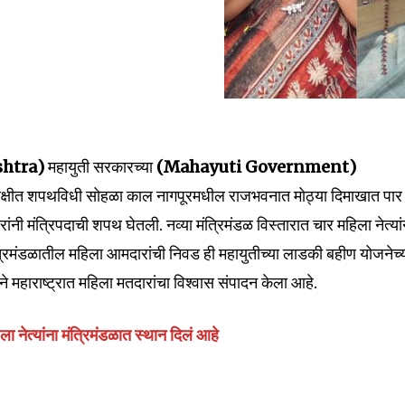
htra)
महायुती सरकारच्या
(Mahayuti Government)
तिक्षीत शपथविधी सोहळा काल नागपूरमधील राजभवनात मोठ्या दिमाखात पार
ी मंत्रिपदाची शपथ घेतली. नव्या मंत्रिमंडळ विस्तारात चार महिला नेत्यां
nity of
ंत्रिमंडळातील महिला आमदारांची निवड ही महायुतीच्या लाडकी बहीण योजनेच्
d be part
 महाराष्ट्रात महिला मतदारांचा विश्वास संपादन केला आहे.
tion.
 नेत्यांना मंत्रिमंडळात स्थान दिलं आहे
mail address on our website or click
t worry, we respect your privacy and
I've read and a
mation is safe with us.