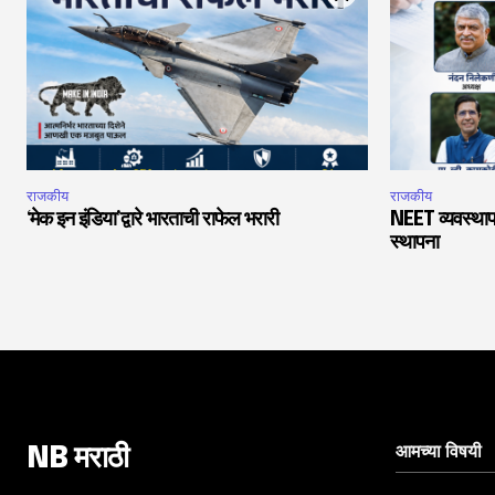
राजकीय
राजकीय
‘मेक इन इंडिया’द्वारे भारताची राफेल भरारी
NEET व्यवस्थाप
स्थापना
आमच्या विषयी
NB मराठी