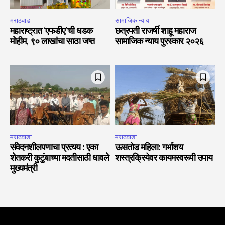
मराठवाडा
सामाजिक न्याय
महाराष्ट्रात ‘एफडीए’ची धडक
छत्रपती राजर्षी शाहू महाराज
मोहीम, ९० लाखांचा साठा जप्त
सामाजिक न्याय पुरस्कार २०२६
मराठवाडा
मराठवाडा
संवेदनशीलपणाचा प्रत्यय : एका
ऊसतोड महिला: गर्भाशय
शेतकरी कुटुंबाच्या मदतीसाठी धावले
शस्त्रक्रियेवर कायमस्वरूपी उपाय
मुख्यमंत्री