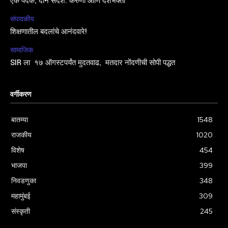
एक पदक, दोन संदेश: करुणा आणि देशभक्ती
संपादकीय
शिक्षणातील बदलांचे आनंदवारे!
सामाजिक
SIR ला १७ ऑगस्टपर्यंत मुदतवाढ, मतदार नोंदणीची सोपी पद्धत
वर्गीकरण
बातम्या
1548
राजकीय
1020
विशेष
454
भाजपा
399
निवडणुका
348
महामुंबई
309
संस्कृती
245