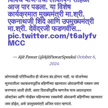
विविध योजनांचा लोकार्पण सोहळा
आज पार पडला. या विशेष
कार्यक्रमात मुख्यमंत्री मा.श्री.
एकनाथजी शिंदे आणि उपमुख्यमंत्री
मा.श्री. देवेंद्रजी फडणवीस…
pic.twitter.com/t6alyfv
MCC
Join our community of
— Ajit Pawar (@AjitPawarSpeaks)
October 6,
SUBSCRIBERS and be part of the
2024
conversation.
कोणत्याही परिस्थितीत ही योजना बंद होणार नाही. या योजनेच्या
To subscribe, simply enter your email address on our website
सुरुवातीला रक्षाबंधनापूर्वीच बहिणींच्या खात्यावर ओवाळणीची रक्कम जमा
or click the subscribe button below. Don't worry, we respect
your privacy and won't spam your inbox. Your information is
करण्यात आली होती. आता दिवाळीपूर्वीच म्हणजेच याच आठवड्यात
safe with us.
ऑक्टोबर आणि नोव्हेंबर महिन्याच्या रक्कमेची ओवाळणी बहिणींच्या खात्यावर
जमा होईल, असे उपमुख्यमंत्री अजित पवार म्हणाले.