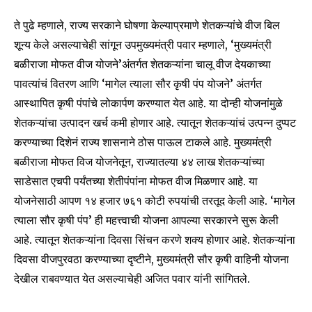
ते पुढे म्हणाले, राज्य सरकाने घोषणा केल्याप्रमाणे शेतकऱ्यांचे वीज बिल
शून्य केले असल्याचेही सांगून उपमुख्यमंत्री पवार म्हणाले, ‘मुख्यमंत्री
SUBSCRIBE
बळीराजा मोफत वीज योजने’अंतर्गत शेतकऱ्यांना चालू वीज देयकाच्या
पावत्यांचं वितरण आणि ‘मागेल त्याला सौर कृषी पंप योजने’ अंतर्गत
I've read and accept the
Privacy Policy
.
आस्थापित कृषी पंपांचे लोकार्पण करण्यात येत आहे. या दोन्ही योजनांमुळे
शेतकऱ्यांचा उत्पादन खर्च कमी होणार आहे. त्यातून शेतकऱ्यांचं उत्पन्न दुप्पट
करण्याच्या दिशेनं राज्य शासनाने ठोस पाऊल टाकले आहे. मुख्यमंत्री
6,300
32,111
75
बळीराजा मोफत विज योजनेतून, राज्यातल्या ४४ लाख शेतकऱ्यांच्या
Fans
Followers
Followers
साडेसात एचपी पर्यंतच्या शेतीपंपांना मोफत वीज मिळणार आहे. या
योजनेसाठी आपण १४ हजार ७६१ कोटी रुपयांची तरतूद केली आहे. ‘मागेल
त्याला सौर कृषी पंप’ ही महत्त्वाची योजना आपल्या सरकारने सुरू केली
आहे. त्यातून शेतकऱ्यांना दिवसा सिंचन करणे शक्य होणार आहे. शेतकऱ्यांना
दिवसा वीजपुरवठा करण्याच्या दृष्टीने, मुख्यमंत्री सौर कृषी वाहिनी योजना
देखील राबवण्यात येत असल्याचेही अजित पवार यांनी सांगितले.