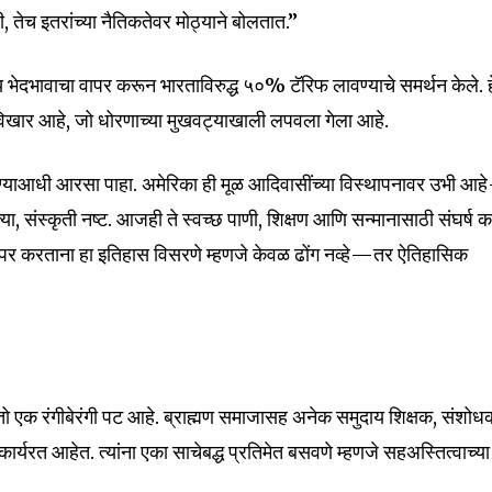
tion.
 तेच इतरांच्या नैतिकतेवर मोठ्याने बोलतात.”
mail address on our website or click
ातीय भेदभावाचा वापर करून भारताविरुद्ध ५०% टॅरिफ लावण्याचे समर्थन केले. ह
t worry, we respect your privacy and
I've read and a
विखार आहे, जो धोरणाच्या मुखवट्याखाली लपवला गेला आहे.
mation is safe with us.
ा करण्याआधी आरसा पाहा. अमेरिका ही मूळ आदिवासींच्या विस्थापनावर उभी आ
ा, संस्कृती नष्ट. आजही ते स्वच्छ पाणी, शिक्षण आणि सन्मानासाठी संघर्ष 
ापर करताना हा इतिहास विसरणे म्हणजे केवळ ढोंग नव्हे—तर ऐतिहासिक
32,111
Followers
ो एक रंगीबेरंगी पट आहे. ब्राह्मण समाजासह अनेक समुदाय शिक्षक, संशोध
यरत आहेत. त्यांना एका साचेबद्ध प्रतिमेत बसवणे म्हणजे सहअस्तित्वाच्या