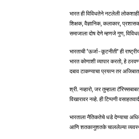
भारत ही विविधतेने नटलेली लोकशाही
शिक्षक, वैज्ञानिक, कलाकार, प्रशासक
समाजाला दोष देणे म्हणजे गुण, विवि
भारताची ‘ऊर्जा-कूटनीती’ ही राष्ट्
भारत कोणाशी व्यापार करतो, हे ठरव
दबाव टाकण्याचा प्रयत्न तर अजिबा
श्री. नव्हारो, जर तुम्हाला टॅरिफ
विखारावर नव्हे. ही टिप्पणी वसाहतव
भारताला नैतिकतेचे धडे देण्याचा 
Join our commu
आणि शतकानुशतके चाललेल्या व्यवस्था
SUBSCRIBERS an