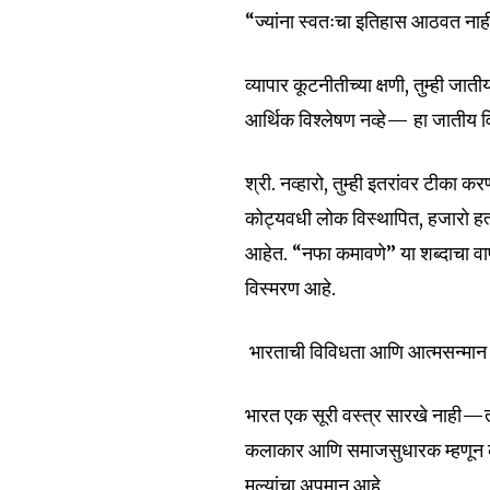
of the conversa
“ज्यांना स्वतःचा इतिहास आठवत नाही,
To subscribe, simply enter your e
व्यापार कूटनीतीच्या क्षणी, तुम्ही ज
the subscribe button below. Don'
आर्थिक विश्लेषण नव्हे— हा जातीय 
won't spam your inbox. Your infor
श्री. नव्हारो, तुम्ही इतरांवर टीक
कोट्यवधी लोक विस्थापित, हजारो हत्य
आहेत. “नफा कमावणे” या शब्दाचा व
6,300
विस्मरण आहे.
Fans
भारताची विविधता आणि आत्मसन्मान
भारत एक सूरी वस्त्र सारखे नाही—त
कलाकार आणि समाजसुधारक म्हणून कार्
मूल्यांचा अपमान आहे.