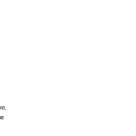
करा.
चा