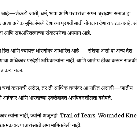
 आहे—शेकडो जाती, धर्म, भाषा आणि परंपरांचा संगम. ब्राह्मण समाज हा
 अशा अनेक भूमिकांमध्ये देशाच्या प्रगतीसाठी योगदान देणारा घटक आहे. संप
धता आणि सहअस्तित्वाच्या संकल्पनेचा अपमान आहे.
रीय हित आणि स्वायत्त धोरणांवर आधारित आहे — रशिया असो वा अन्य देश.
ण्याचा अधिकार परदेशी अधिकाऱ्यांना नाही. आणि जातीय टीका करून राजक
तच करू नका.
्सबाबत चर्चा करायची असेल, तर ती आर्थिक तर्कावर आधारित असावी—जातीय
ादी अहंकार आणि भारताच्या एकतेबाबत असंवेदनशीलता दर्शवते.
अधिकार त्यांना नाही, ज्यांनी अजूनही Trail of Tears, Wounded Kn
nity of
त्मक अत्याचारांसाठी क्षमा मागितलेली नाही.
d be part