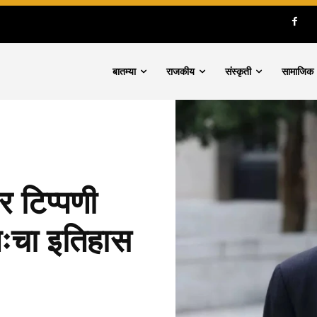
बातम्या
राजकीय
संस्कृती
सामाजिक
वर टिप्पणी
तःचा इतिहास