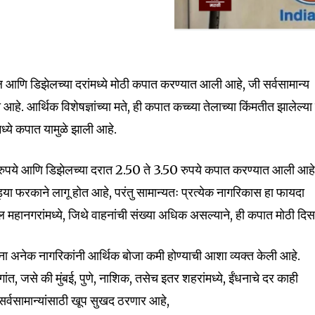
nity of
आणि डिझेलच्या दरांमध्ये मोठी कपात करण्यात आली आहे, जी सर्वसामान्य
d be part
े. आर्थिक विशेषज्ञांच्या मते, ही कपात कच्च्या तेलाच्या किंमतीत झालेल्य
tion.
्ये कपात यामुळे झाली आहे.
mail address on our website or click
t worry, we respect your privacy and
3 रुपये आणि डिझेलच्या दरात 2.50 ते 3.50 रुपये कपात करण्यात आली आहे
I've read and a
mation is safe with us.
ड्या फरकाने लागू होत आहे, परंतु सामान्यतः प्रत्येक नागरिकास हा फायदा
 महानगरांमध्ये, जिथे वाहनांची संख्या अधिक असल्याने, ही कपात मोठी दिस
ना अनेक नागरिकांनी आर्थिक बोजा कमी होण्याची आशा व्यक्त केली आहे.
ागांत, जसे की मुंबई, पुणे, नाशिक, तसेच इतर शहरांमध्ये, ईंधनाचे दर काही
32,111
Followers
सर्वसामान्यांसाठी खूप सुखद ठरणार आहे,