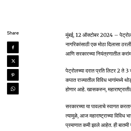
Join our commu
Share
मुंबई, 12 ऑक्टोबर 2024 – पेट्रोल 
SUBSCRIBERS an
नागरिकांसाठी एक मोठा दिलासा ठरली आह
of the conversa
आणि सरकारच्या नियंत्रणातील करांमध
To subscribe, simply enter your e
the subscribe button below. Don'
पेट्रोलच्या दरात प्रति लिटर 2 ते 
won't spam your inbox. Your infor
कपात राज्यातील विविध भागांमध्ये थो
होणार आहे. खासकरुन, महाराष्ट्रातील
सरकारच्या या पावलाचे स्वागत करता
त्यामुळे, आज महाराष्ट्राच्या विविध भ
6,300
Fans
प्रमाणात कमी झाले आहेत. ही बातमी 