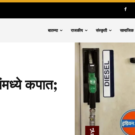
बातम्या
राजकीय
संस्कृती
सामाजिक
ंमध्ये कपात;