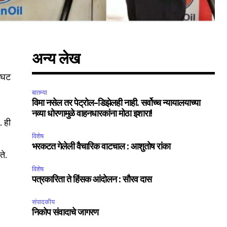
अन्य लेख
ा घट
बातम्या
SUBSCRIBE
विमा नसेल तर पेट्रोल-डिझेलही नाही. सर्वोच्च न्यायालयाच्या
नव्या धोरणामुळे वाहनधारकांना मोठा इशारा!
. ही
ccept the
Privacy Policy
.
विशेष
भरकटत गेलेली वैचारिक वाटचाल : आशुतोष रांका
ते.
विशेष
पत्रकारिता ते हिंसक आंदोलन : सौरव दास
75
संपादकीय
Followers
निकोप संवादाचे जागरण